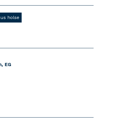
aus holse
n, EG