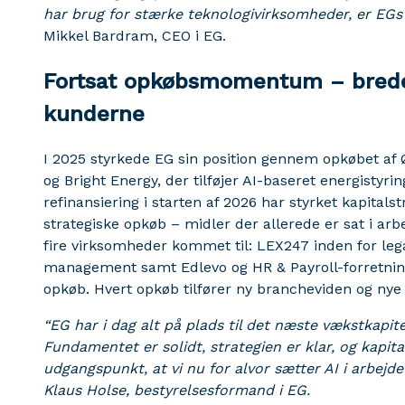
har brug for stærke teknologivirksomheder, er EGs 
Mikkel Bardram, CEO i EG.
Fortsat opkøbsmomentum – brede
kunderne
I 2025 styrkede EG sin position gennem opkøbet af Ø
og Bright Energy, der tilføjer AI-baseret energistyring 
refinansiering i starten af 2026 har styrket kapitalst
strategiske opkøb – midler der allerede er sat i arb
fire virksomheder kommet til: LEX247 inden for legal
management samt Edlevo og HR & Payroll-forretninge
opkøb. Hvert opkøb tilfører ny brancheviden og nye
“EG har i dag alt på plads til det næste vækstkapite
Fundamentet er solidt, strategien er klar, og kapita
udgangspunkt, at vi nu for alvor sætter AI i arbejde
Klaus Holse, bestyrelsesformand i EG.