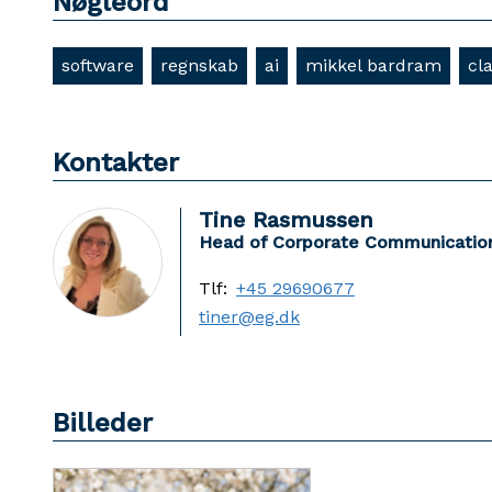
Nøgleord
software
regnskab
ai
mikkel bardram
cl
Kontakter
Tine Rasmussen
Head of Corporate Communicatio
Tlf:
+45 29690677
tiner@eg.dk
Billeder