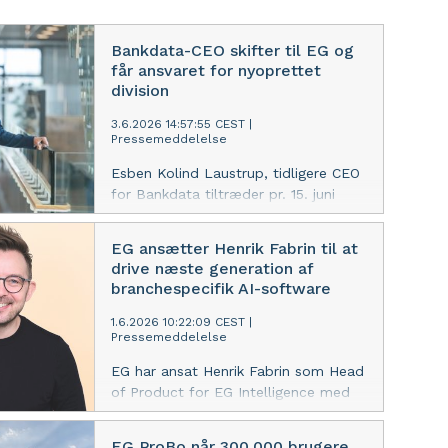
Bankdata-CEO skifter til EG og
får ansvaret for nyoprettet
division
3.6.2026 14:57:55 CEST
|
Pressemeddelelse
Esben Kolind Laustrup, tidligere CEO
for Bankdata tiltræder pr. 15. juni
som EVP for EGs nye division Citizen
Welfare & Utility. EG har siden 2019
EG ansætter Henrik Fabrin til at
tredoblet omsætningen og med fem
drive næste generation af
opkøb i 2026 går EG nu fra tre til fire
branchespecifik AI-software
divisioner for at matche den
voksende forretning og det
1.6.2026 10:22:09 CEST
|
Pressemeddelelse
momentum, som opkøb og EGs
accelererende AI-udrulning skaber.
EG har ansat Henrik Fabrin som Head
of Product for EG Intelligence med
tiltrædelse 1. juni. Han skal lede
forretningsudviklingen af EG
EG ProBo når 300.000 brugere