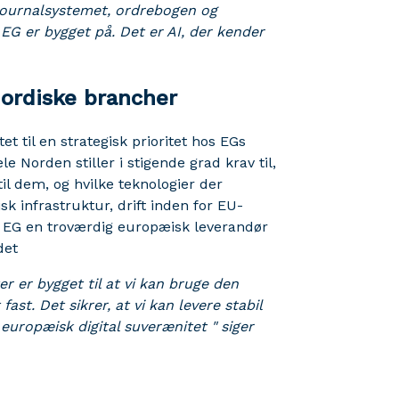
journalsystemet, ordrebogen og
EG er bygget på. Det er AI, der kender
nordiske brancher
et til en strategisk prioritet hos EGs
e Norden stiller i stigende grad krav til,
il dem, og hvilke teknologier der
k infrastruktur, drift inden for EU-
 EG en troværdig europæisk leverandør
det
er er bygget til at vi kan bruge den
st. Det sikrer, at vi kan levere stabil
r europæisk digital suverænitet " siger