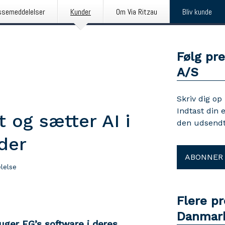
ssemeddelelser
Kunder
Om Via Ritzau
Bliv kunde
Følg pr
A/S
Skriv dig op
Indtast din 
 og sætter AI i
den udsendt
der
ABONNER
lelse
Flere p
Danmar
uger EG’s software i deres