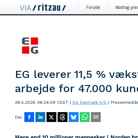
Forside
Modtag pre
EG leverer 11,5 % vækst
arbejde for 47.000 kun
26.5.2026 08:24:09 CEST
|
EG Danmark A/S
|
Pressemedde
Del
Mere end 10 millioner mennesker i Norden br