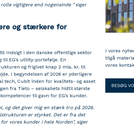
rolle vigtigere end nogensinde "
siger
re og stærkere for
I vores nyh
S Indsigt i den danske offentlige sektor
tilgå materi
til EG’s utility-portefølje. En
vores kontak
rukturen og frigivet knap 2 mia. kr. til
ejde. I begyndelsen af 2026 er yderligere
 tech, Cubit inden for kvalitets- og asset
BESØG V
n fra Tieto – selskabets hidtil største
 kompetencer til gavn for EG’s kunder.
l, og det giver mig en stærk tro på 2026.
lstrukturen er styrket. Det er fra det
 for vores kunder i hele Norden", siger