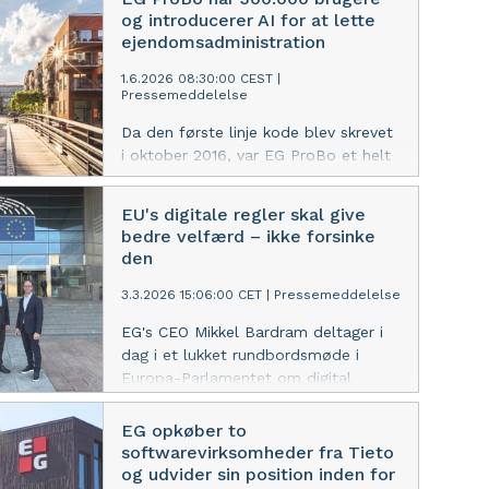
Intelligence som er EG's AI platform.
og introducerer AI for at lette
ejendomsadministration
1.6.2026 08:30:00 CEST
|
Pressemeddelelse
Da den første linje kode blev skrevet
i oktober 2016, var EG ProBo et helt
nyt bud på digital
ejendomsadministration. Ti år senere
EU's digitale regler skal give
har platformen passeret 300.000
bedre velfærd – ikke forsinke
registrerede brugere. Nu ruller
den
softwarevirksomheden EG ny AI-
funktionalitet ud, der skal håndtere
3.3.2026 15:06:00 CET
|
Pressemeddelelse
beboerhenvendelser automatisk.
EG's CEO Mikkel Bardram deltager i
dag i et lukket rundbordsmøde i
Europa-Parlamentet om digital
regelforenkling. Budskaber er klart:
Hvis Europa skal høste gevinsterne
EG opkøber to
ved AI og ny teknologi, skal
softwarevirksomheder fra Tieto
reguleringen målrettes de reelle risici
og udvider sin position inden for