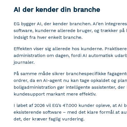
AI der kender din branche
EG bygger AI, der kender branchen. AI’en integreres
software, kunderne allerede bruger, og trækker på 
indsigt fra hver enkelt branche.
Effekten viser sig allerede hos kunderne. Praktisere
administration om dagen, fordi AI automatisk uda
journaler.
På samme måde sikrer branchespecifikke fagagenter
ordrer, da en AI-agent nu kan tage opkaldet og plan
boligadministration gør intelligente assistenter, de
kundesupport markant mere effektiv.
I løbet af 2026 vil EG’s 47.000 kunder opleve, at AI b
eksisterende software – med det klare formål at auto
det, der kræver faglig vurdering.