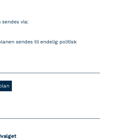
n sendes via:
anen sendes til endelig politisk
plan
dvalget