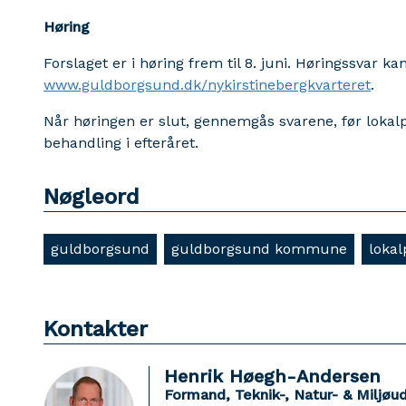
Høring
Forslaget er i høring frem til 8. juni. Høringssvar ka
www.guldborgsund.dk/nykirstinebergkvarteret
.
Når høringen er slut, gennemgås svarene, før lokalpl
behandling i efteråret.
Nøgleord
guldborgsund
guldborgsund kommune
lokal
Kontakter
Henrik Høegh-Andersen
Formand, Teknik-, Natur- & Miljøu