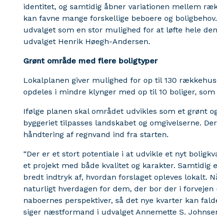
identitet, og samtidig åbner variationen mellem ræ
kan favne mange forskellige beboere og boligbehov. D
udvalget som en stor mulighed for at løfte hele den
udvalget Henrik Høegh-Andersen.
Grønt område med flere boligtyper
Lokalplanen giver mulighed for op til 130 rækkeh
opdeles i mindre klynger med op til 10 boliger, som
Ifølge planen skal området udvikles som et grønt
byggeriet tilpasses landskabet og omgivelserne. Der 
håndtering af regnvand ind fra starten.
“Der er et stort potentiale i at udvikle et nyt bolig
et projekt med både kvalitet og karakter. Samtidig er 
bredt indtryk af, hvordan forslaget opleves lokalt. N
naturligt hverdagen for dem, der bor der i forvejen –
naboernes perspektiver, så det nye kvarter kan fald
siger næstformand i udvalget Annemette S. Johnse