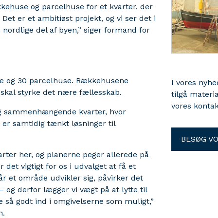
kkehuse og parcelhuse for et kvarter, der
et er et ambitiøst projekt, og vi ser det i
 nordlige del af byen,” siger formand for
use og 30 parcelhuse. Rækkehusene
I vores nyh
 skal styrke det nære fællesskab.
tilgå materi
vores kontak
 og sammenhængende kvarter, hvor
er samtidig tænkt løsninger til
BESØG V
kvarter her, og planerne peger allerede på
det vigtigt for os i udvalget at få et
år et område udvikler sig, påvirker det
 og derfor lægger vi vægt på at lytte til
e så godt ind i omgivelserne som muligt,”
n.