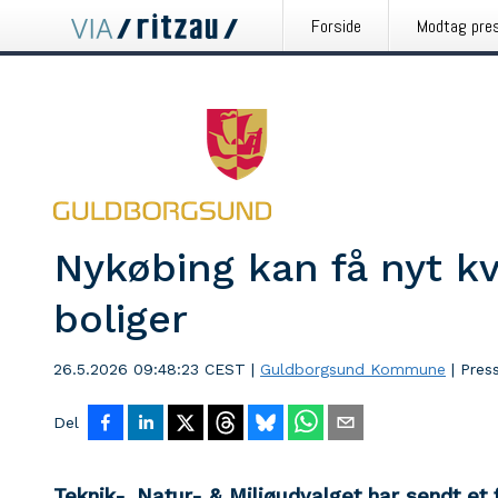
Forside
Modtag pre
Nykøbing kan få nyt k
boliger
26.5.2026 09:48:23 CEST
|
Guldborgsund Kommune
|
Pres
Del
Teknik-, Natur- & Miljøudvalget har sendt et 