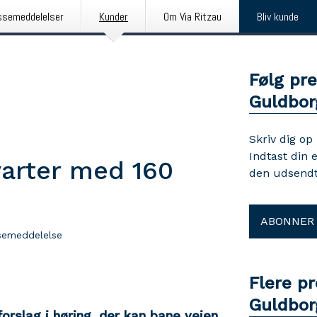
ssemeddelelser
Kunder
Om Via Ritzau
Bliv kunde
Følg pr
Guldbo
Skriv dig op
Indtast din 
varter med 160
den udsendt
ABONNER
semeddelelse
Flere p
Guldbo
forslag i høring, der kan bane vejen