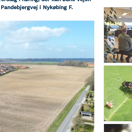
 Pandebjergvej i Nykøbing F.