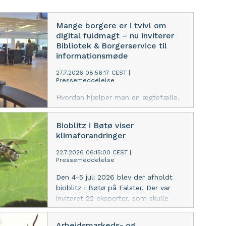
Mange borgere er i tvivl om
digital fuldmagt – nu inviterer
Bibliotek & Borgerservice til
informationsmøde
27.7.2026 08:56:17 CEST
|
Pressemeddelelse
Hvordan hjælper man en ægtefælle,
forælder eller anden pårørende med
digitale opgaver på en lovlig og sikker
Bioblitz i Bøtø viser
måde? Det spørgsmål møder
klimaforandringer
medarbejderne i Guldborgsund
Bibliotek & Borgerservice ofte, og
22.7.2026 06:15:00 CEST
|
Pressemeddelelse
derfor inviteres borgere nu til
informationsmøde om digital
Den 4-5 juli 2026 blev der afholdt
fuldmagt samt læse- og
bioblitz i Bøtø på Falster. Der var
skriveadgang til Digital Post.
inviteret 22 eksperter, som skulle
finde så mange dyre- og plantearter
som muligt på 24 timer. Fundene
Arbejdsmarkeds- og