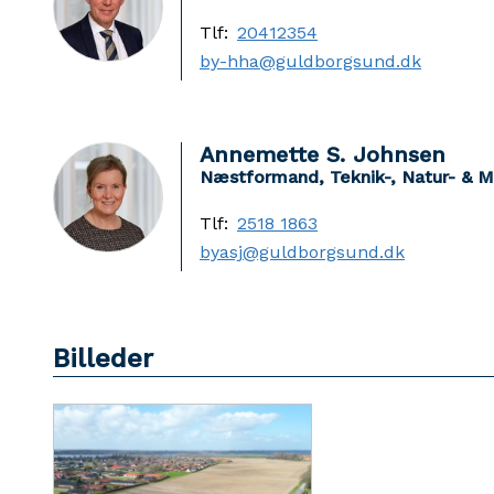
Tlf:
20412354
by-hha@guldborgsund.dk
Annemette S. Johnsen
Næstformand, Teknik-, Natur- & M
Tlf:
2518 1863
byasj@guldborgsund.dk
Billeder