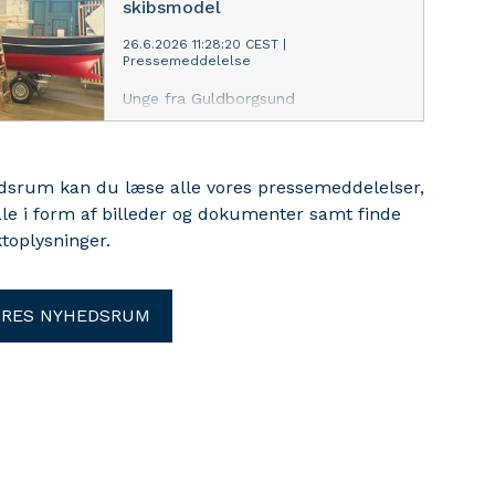
skibsmodel
26.6.2026 11:28:20 CEST
|
Pressemeddelelse
Unge fra Guldborgsund
Ungdomsskole får den 1. juli mulighed
for at vise deres unikke, håndbyggede
skibsmodel frem til
edsrum kan du læse alle vores pressemeddelelser,
sommerudstillingen UngHavn på M/S
ale i form af billeder og dokumenter samt finde
Museet for Søfart i Helsingør.
toplysninger.
ORES NYHEDSRUM