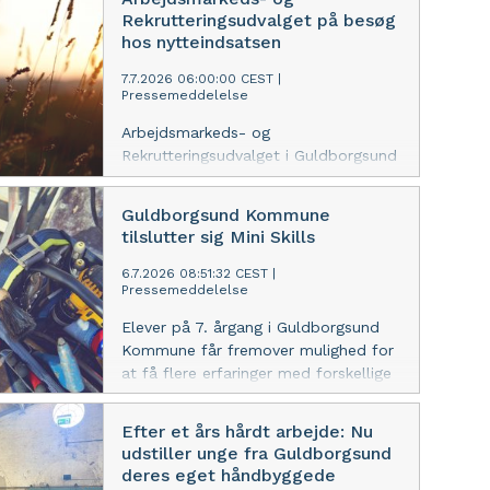
viser at flere ”klimaarter” kommer til
Rekrutteringsudvalget på besøg
Danmark.
hos nytteindsatsen
7.7.2026 06:00:00 CEST
|
Pressemeddelelse
Arbejdsmarkeds- og
Rekrutteringsudvalget i Guldborgsund
var for nylig på besøg hos
nytteindsatsen Grønnere
Guldborgsund Kommune
Guldborgsund i Horbelev for at få et
tilslutter sig Mini Skills
førstehåndsindtryk af det arbejde,
der hver dag bliver udført af borgere.
6.7.2026 08:51:32 CEST
|
Pressemeddelelse
Her mødte udvalget lederen af
nytteindsatsen, som fortalte om
Elever på 7. årgang i Guldborgsund
opgaverne, hverdagen og de
Kommune får fremover mulighed for
resultater, som indsatsen skaber i
at få flere erfaringer med forskellige
kommunen.
erhvervsfag, når kommunen bliver en
del af Mini Skills.
Efter et års hårdt arbejde: Nu
udstiller unge fra Guldborgsund
deres eget håndbyggede