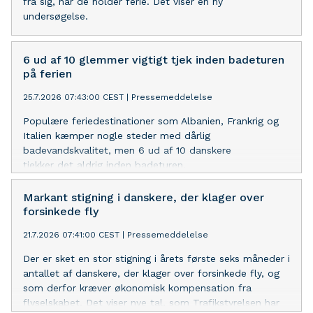
fra sig, når de holder ferie. Det viser en ny
undersøgelse.
6 ud af 10 glemmer vigtigt tjek inden badeturen
på ferien
25.7.2026 07:43:00 CEST
|
Pressemeddelelse
Populære feriedestinationer som Albanien, Frankrig og
Italien kæmper nogle steder med dårlig
badevandskvalitet, men 6 ud af 10 danskere
tjekker det aldrig inden badeturen.
Markant stigning i danskere, der klager over
forsinkede fly
21.7.2026 07:41:00 CEST
|
Pressemeddelelse
Der er sket en stor stigning i årets første seks måneder i
antallet af danskere, der klager over forsinkede fly, og
som derfor kræver økonomisk kompensation fra
flyselskabet. Det viser nye tal, som Trafikstyrelsen har