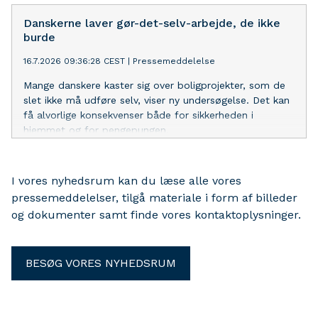
udleveret til Gjensidige.
Danskerne laver gør-det-selv-arbejde, de ikke
burde
16.7.2026 09:36:28 CEST
|
Pressemeddelelse
Mange danskere kaster sig over boligprojekter, som de
slet ikke må udføre selv, viser ny undersøgelse. Det kan
få alvorlige konsekvenser både for sikkerheden i
hjemmet og for pengepungen.
I vores nyhedsrum kan du læse alle vores
pressemeddelelser, tilgå materiale i form af billeder
og dokumenter samt finde vores kontaktoplysninger.
BESØG VORES NYHEDSRUM