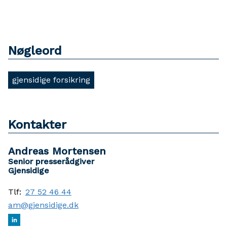
Nøgleord
gjensidige forsikring
Kontakter
Andreas Mortensen
Senior presserådgiver
Gjensidige
Tlf:
27 52 46 44
am@gjensidige.dk