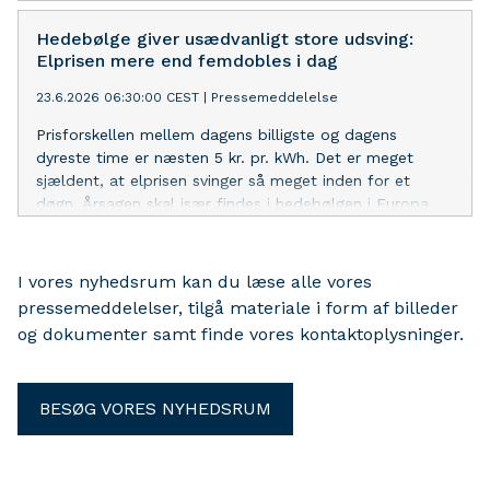
Hedebølge giver usædvanligt store udsving:
Elprisen mere end femdobles i dag
23.6.2026 06:30:00 CEST
|
Pressemeddelelse
Prisforskellen mellem dagens billigste og dagens
dyreste time er næsten 5 kr. pr. kWh. Det er meget
sjældent, at elprisen svinger så meget inden for et
døgn. Årsagen skal især findes i hedebølgen i Europa.
I vores nyhedsrum kan du læse alle vores
pressemeddelelser, tilgå materiale i form af billeder
og dokumenter samt finde vores kontaktoplysninger.
BESØG VORES NYHEDSRUM