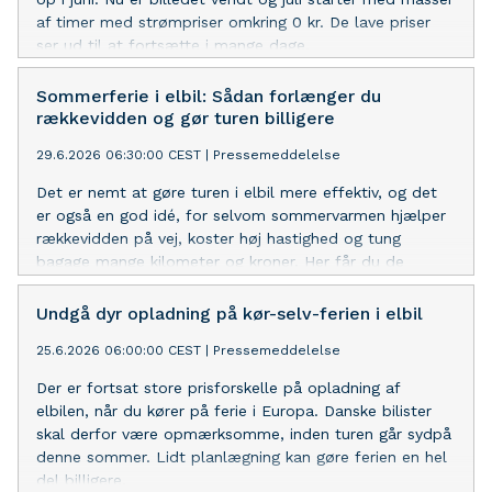
af timer med strømpriser omkring 0 kr. De lave priser
ser ud til at fortsætte i mange dage.
Sommerferie i elbil: Sådan forlænger du
rækkevidden og gør turen billigere
29.6.2026 06:30:00 CEST
|
Pressemeddelelse
Det er nemt at gøre turen i elbil mere effektiv, og det
er også en god idé, for selvom sommervarmen hjælper
rækkevidden på vej, koster høj hastighed og tung
bagage mange kilometer og kroner. Her får du de
bedste tips til at få flere kilometer ud af elbilen.
Undgå dyr opladning på kør-selv-ferien i elbil
25.6.2026 06:00:00 CEST
|
Pressemeddelelse
Der er fortsat store prisforskelle på opladning af
elbilen, når du kører på ferie i Europa. Danske bilister
skal derfor være opmærksomme, inden turen går sydpå
denne sommer. Lidt planlægning kan gøre ferien en hel
del billigere.