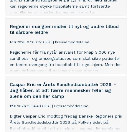
løft af sundhedsudgifterne på 2,3 mia. kr. Med aftalen
kan regionerne styrke hospitalerne samt fortsætte
omstillingen af sundhedsvæsenet forud for
sundhedsreformen, som træder i kraft 1. januar 2027.
Regioner mangler midler til nyt og bedre tilbud
til sårbare ældre
17.6.2026 07:00:27 CEST
|
Pressemeddelelse
Regionerne får fra nytår ansvaret for knap 3.000 nye
sundheds- og omsorgspladser, som skal sikre patienter
en bedre overgang fra hospitalet til eget hjem. Men der
mangler bygninger til at huse de nye pladser.
Caspar Eric er Årets Sundhedsdebattør 2026: -
Jeg håber, at lidt færre mennesker føler sig
alene om den her kamp
12.6.2026 19:54:49 CEST
|
Pressemeddelelse
Digter Caspar Eric modtog fredag Danske Regioners pris
Årets Sundhedsdebattør 2026 på Folkemødet på
Bornholm. Med sit forfatterskab – senest digtsamlingen