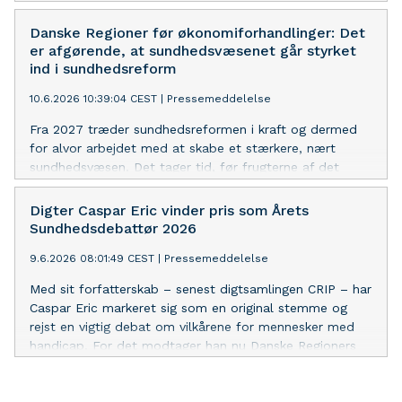
CRIP – har han rejst en vigtig debat om vilkårene for
mennesker med handicap.
Danske Regioner før økonomiforhandlinger: Det
er afgørende, at sundhedsvæsenet går styrket
ind i sundhedsreform
10.6.2026 10:39:04 CEST
|
Pressemeddelelse
Fra 2027 træder sundhedsreformen i kraft og dermed
for alvor arbejdet med at skabe et stærkere, nært
sundhedsvæsen. Det tager tid, før frugterne af det
arbejde kan høstes og flere faktorer lægger fortsat pres
på økonomien i sundhedsvæsenet.
Digter Caspar Eric vinder pris som Årets
Sundhedsdebattør 2026
9.6.2026 08:01:49 CEST
|
Pressemeddelelse
Med sit forfatterskab – senest digtsamlingen CRIP – har
Caspar Eric markeret sig som en original stemme og
rejst en vigtig debat om vilkårene for mennesker med
handicap. For det modtager han nu Danske Regioners
pris Årets Sundhedsdebattør.