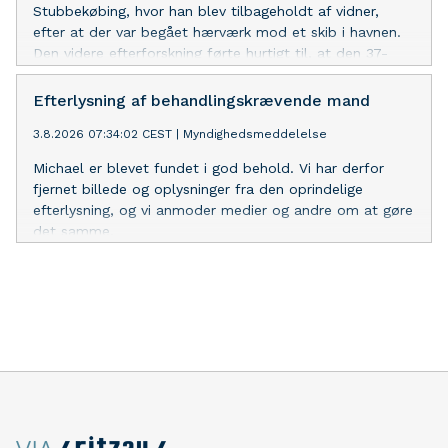
Stubbekøbing, hvor han blev tilbageholdt af vidner,
efter at der var begået hærværk mod et skib i havnen.
Den videre efterforskning førte hurtigt til, at den 37-
årige også blev sigtet i sagen fra Snaptun, hvor flere
både fik kappet fortøjninger, og der blev begået
Efterlysning af behandlingskrævende mand
omfattende hærværk i styrehuset på et skib.
3.8.2026 07:34:02 CEST
|
Myndighedsmeddelelse
Michael er blevet fundet i god behold. Vi har derfor
fjernet billede og oplysninger fra den oprindelige
efterlysning, og vi anmoder medier og andre om at gøre
det samme.