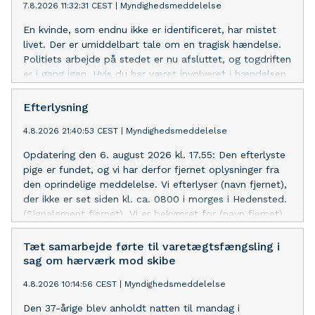
7.8.2026 11:32:31 CEST
|
Myndighedsmeddelelse
En kvinde, som endnu ikke er identificeret, har mistet
livet. Der er umiddelbart tale om en tragisk hændelse.
Politiets arbejde på stedet er nu afsluttet, og togdriften
er i gang igen. Hvis du har været involveret i hændelsen
eller været vidne, kan du få gratis og anonym støtte
hos Offerrådgivningen på telefon 23 68 60 07 eller 116
Efterlysning
006.
4.8.2026 21:40:53 CEST
|
Myndighedsmeddelelse
Opdatering den 6. august 2026 kl. 17.55: Den efterlyste
pige er fundet, og vi har derfor fjernet oplysninger fra
den oprindelige meddelelse. Vi efterlyser (navn fjernet),
der ikke er set siden kl. ca. 0800 i morges i Hedensted.
(Signalement fjernet). Vi er bekymret for (navn fjernet)
og vil gerne i kontakt med hende eller andre, der har
set hende i dag, eller ved hvor hun kunne være.
Tæt samarbejde førte til varetægtsfængsling i
sag om hærværk mod skibe
4.8.2026 10:14:56 CEST
|
Myndighedsmeddelelse
Den 37-årige blev anholdt natten til mandag i