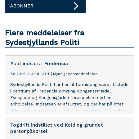
ABONNER
Flere meddelelser fra
Sydøstjyllands Politi
Politiindsats i Fredericia
7.8.2026 12:45:11 CEST
|
Myndighedsmeddelelse
Sydøstjyllands Politi har her til formiddag været tilstede
i centrum af Fredericia omkring Kongensstræde,
Fynsgade og Kongensgade i forbindelse med en
anholdelse. Indsatsen er afsluttet, og der har på intet
tidspunkt været fare for beboere i området. Vi har ikke
yderligere oplysninger at dele med offentligheden på
nuværende tidspunkt.
Togdrift indstillet ved Kolding grundet
personpåkørsel