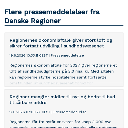
Flere pressemeddelelser fra
Danske Regioner
Regionernes økonomiaftale giver stort løft og
sikrer fortsat udvikling i sundhedsvæsenet
19.6.2026 10:33:11 CEST
|
Pressemeddelelse
Regionernes økonomiaftale for 2027 giver regionerne et
løft af sundhedsudgifterne på 2,3 mia. kr. Med aftalen
kan regionerne styrke hospitalerne samt fortsætte
omstillingen af sundhedsvæsenet forud for
sundhedsreformen, som træder i kraft 1. januar 2027.
Regioner mangler midler til nyt og bedre tilbud
til sårbare ældre
17.6.2026 07:00:27 CEST
|
Pressemeddelelse
Regionerne får fra nytår ansvaret for knap 3.000 nye
sundheds- og omsorgspladser, som skal sikre patienter