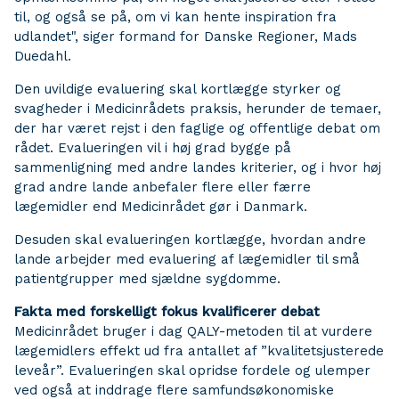
til, og også se på, om vi kan hente inspiration fra
udlandet", siger formand for Danske Regioner, Mads
Duedahl.
Den uvildige evaluering skal kortlægge styrker og
svagheder i Medicinrådets praksis, herunder de temaer,
der har været rejst i den faglige og offentlige debat om
rådet. Evalueringen vil i høj grad bygge på
sammenligning med andre landes kriterier, og i hvor høj
grad andre lande anbefaler flere eller færre
lægemidler end Medicinrådet gør i Danmark.
Desuden skal evalueringen kortlægge, hvordan andre
lande arbejder med evaluering af lægemidler til små
patientgrupper med sjældne sygdomme.
Fakta med forskelligt fokus kvalificerer debat
Medicinrådet bruger i dag QALY-metoden til at vurdere
lægemidlers effekt ud fra antallet af ”kvalitetsjusterede
leveår”. Evalueringen skal opridse fordele og ulemper
ved også at inddrage flere samfundsøkonomiske