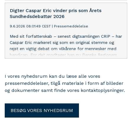
arbejde kan høstes og flere faktorer lægger fortsat pres
på økonomien i sundhedsvæsenet.
Digter Caspar Eric vinder pris som Årets
Sundhedsdebattør 2026
9.6.2026 08:01:49 CEST
|
Pressemeddelelse
Med sit forfatterskab – senest digtsamlingen CRIP – har
Caspar Eric markeret sig som en original stemme og
rejst en vigtig debat om vilkårene for mennesker med
handicap. For det modtager han nu Danske Regioners
pris Årets Sundhedsdebattør.
I vores nyhedsrum kan du læse alle vores
pressemeddelelser, tilgå materiale i form af billeder
og dokumenter samt finde vores kontaktoplysninger.
BESØG VORES NYHEDSRUM