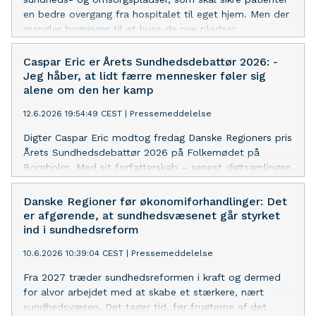
en bedre overgang fra hospitalet til eget hjem. Men der
mangler bygninger til at huse de nye pladser.
Caspar Eric er Årets Sundhedsdebattør 2026: -
Jeg håber, at lidt færre mennesker føler sig
alene om den her kamp
12.6.2026 19:54:49 CEST
|
Pressemeddelelse
Digter Caspar Eric modtog fredag Danske Regioners pris
Årets Sundhedsdebattør 2026 på Folkemødet på
Bornholm. Med sit forfatterskab – senest digtsamlingen
CRIP – har han rejst en vigtig debat om vilkårene for
mennesker med handicap.
Danske Regioner før økonomiforhandlinger: Det
er afgørende, at sundhedsvæsenet går styrket
ind i sundhedsreform
10.6.2026 10:39:04 CEST
|
Pressemeddelelse
Fra 2027 træder sundhedsreformen i kraft og dermed
for alvor arbejdet med at skabe et stærkere, nært
sundhedsvæsen. Det tager tid, før frugterne af det