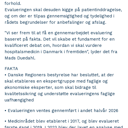
forhold.
Evalueringen skal desuden kigge på patientinddragelse,
og om der er tilpas gennemsigtighed og tydelighed i
rådets begrundelser for anbefalinger og afslag.
"Vi ser frem til at få en gennemarbejdet evaluering
baseret på fakta. Det vil skabe et fundament for en
kvalificeret debat om, hvordan vi skal vurdere
hospitalsmedicin i Danmark i fremtiden", lyder det fra
Mads Duedahl.
FAKTA
• Danske Regioners bestyrelse har besluttet, at der
skal etableres en ekspertgruppe med faglige og
økonomiske eksperter, som skal bidrage til
kvalitetssikring og understøtte evalueringens faglige
uafhængighed
• Evalueringen ventes gennemført i andet halvår 2026
• Medicinrådet blev etableret i 2017, og blev evalueret
første gang i 2019. I 2023 blev der lavet en analyse med