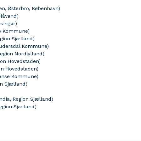
len, Østerbro, København)
 Blåvand)
lsingør)
ilde Kommune)
egion Sjælland)
(Rudersdal Kommune)
Region Nordjylland)
egion Hovedstaden)
ion Hovedstaden)
(Odense Kommune)
on Sjælland)
andia, Region Sjælland)
egion Sjælland)