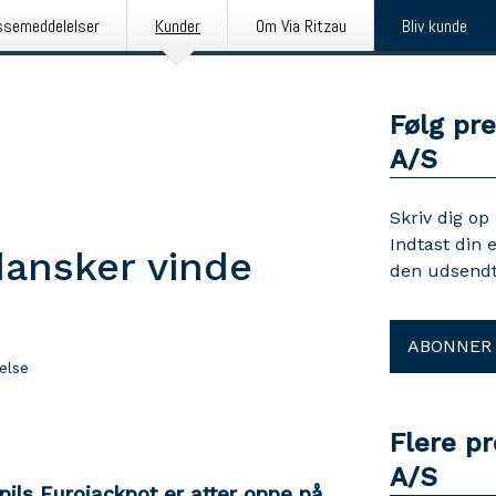
ssemeddelelser
Kunder
Om Via Ritzau
Bliv kunde
Følg pr
A/S
Skriv dig op
Indtast din 
dansker vinde
den udsendt
ABONNER
else
Flere p
A/S
Spils Eurojackpot er atter oppe på