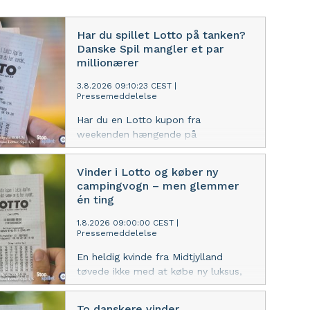
Har du spillet Lotto på tanken?
Danske Spil mangler et par
millionærer
3.8.2026 09:10:23 CEST
|
Pressemeddelelse
Har du en Lotto kupon fra
weekenden hængende på
køleskabet? Så tjek den lige en
ekstra gang – Danske Spil har endnu
Vinder i Lotto og køber ny
ikke hørt fra weekendens to million-
campingvogn – men glemmer
vindere.
én ting
1.8.2026 09:00:00 CEST
|
Pressemeddelelse
En heldig kvinde fra Midtjylland
tøvede ikke med at købe ny luksus,
da hun vandt i Lotto. Men nogle
gange kan det åbenbart godt gå liiidt
To danskere vinder