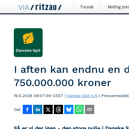
Forside
Modtag pre
I aften kan endnu en 
750.000.000 kroner
19.5.2026 09:07:49 CEST
|
Danske Spil A/S
|
Pressemeddel
Del
Så er vi der igen - den store pulje i Danske 