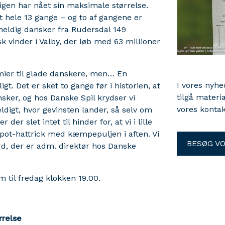
igen har nået sin maksimale størrelse.
 hele 13 gange – og to af gangene er
 heldig dansker fra Rudersdal 149
k vinder i Valby, der løb med 63 millioner
æmier til glade danskere, men… En
I vores nyh
t. Det er sket to gange før i historien, at
tilgå materi
sker, og hos Danske Spil krydser vi
vores kontak
fældigt, hvor gevinsten lander, så selv om
 slet intet til hinder for, at vi i lille
ot-hattrick med kæmpepuljen i aften. Vi
BESØG V
ard, der er adm. direktør hos Danske
 til fredag klokken 19.00.
rrelse