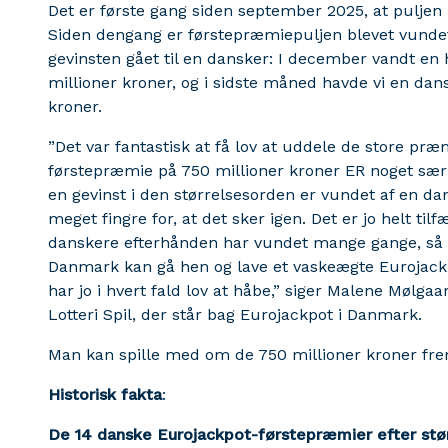
Det er første gang siden september 2025, at puljen 
Siden dengang er førstepræmiepuljen blevet vundet
gevinsten gået til en dansker: I december vandt en
millioner kroner, og i sidste måned havde vi en dans
kroner.
”Det var fantastisk at få lov at uddele de store pr
førstepræmie på 750 millioner kroner ER noget særlig
en gevinst i den størrelsesorden er vundet af en dan
meget fingre for, at det sker igen. Det er jo helt til
danskere efterhånden har vundet mange gange, så er der
Danmark kan gå hen og lave et vaskeægte Eurojackp
har jo i hvert fald lov at håbe,” siger Malene Mølga
Lotteri Spil, der står bag Eurojackpot i Danmark.
Man kan spille med om de 750 millioner kroner frem
Historisk fakta
:
De 14 danske Eurojackpot-førstepræmier efter stø