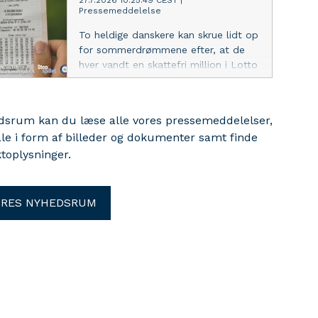
27.7.2026 10:25:49 CEST
|
Pressemeddelelse
To heldige danskere kan skrue lidt op
for sommerdrømmene efter, at de
hver vandt en skattefri million i Lotto
i weekenden. Se her, hvor millionerne
er landet.
edsrum kan du læse alle vores pressemeddelelser,
ale i form af billeder og dokumenter samt finde
toplysninger.
ORES NYHEDSRUM