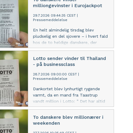
for hurtigt.
milliongevinster i Eurojackpot
29.7.2026 09:44:35 CEST
|
Pressemeddelelse
En helt almindelig tirsdag blev
pludselig en del sjovere – i hvert fald
hos de to heldige danskere, der
tirsdag aften blev millionærer i
Eurojackpot. Og det endda uden
Lotto sender vinder til Thailand
nogen løb med førstepræmien.
- på businessclass
28.7.2026 09:00:00 CEST
|
Pressemeddelelse
Dankortet blev lynhurtigt rygende
varmt, da en mand fra Taastrup
vandt million i Lotto: ” Det har altid
været en drøm for mig!”
To danskere blev millionærer i
weekenden