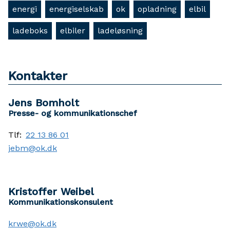
energi
energiselskab
ok
opladning
elbil
ladeboks
elbiler
ladeløsning
Kontakter
Jens Bomholt
Presse- og kommunikationschef
Tlf:
22 13 86 01
jebm@ok.dk
Kristoffer Weibel
Kommunikationskonsulent
krwe@ok.dk