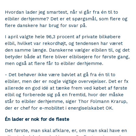
Hvordan lader jeg smartest, når vi går fra én til to
elbiler derhjemme? Det er et spørgsmål, som flere og
flere danskere har brug for svar på.
I april valgte hele 96,3 procent af private bilkøbere
elbil, hvilket var rekordhøjt, og tendensen har været
den samme længe. Danskerne vælger elbilen til, og det
betyder både at flere bliver elbilsejere for første gang,
men også at flere får to elbiler derhjemme.
- Det behøver ikke være bøvlet at gå fra én til to
elbiler, men der er nogle vigtige overvejelser. Det er fx
allerede en god idé at tænke frem ved købet af første
elbil og forberede sig på en fremtid, hvor der måske
står to elbiler derhjemme, siger Thor Folmann Krarup,
der er chef for e-mobilitet i energiselskabet OK.
Én lader er nok for de fleste
Det første, man skal afklare, er, om man skal have en