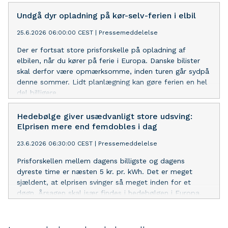
bedste tips til at få flere kilometer ud af elbilen.
Undgå dyr opladning på kør-selv-ferien i elbil
25.6.2026 06:00:00 CEST
|
Pressemeddelelse
Der er fortsat store prisforskelle på opladning af
elbilen, når du kører på ferie i Europa. Danske bilister
skal derfor være opmærksomme, inden turen går sydpå
denne sommer. Lidt planlægning kan gøre ferien en hel
del billigere.
Hedebølge giver usædvanligt store udsving:
Elprisen mere end femdobles i dag
23.6.2026 06:30:00 CEST
|
Pressemeddelelse
Prisforskellen mellem dagens billigste og dagens
dyreste time er næsten 5 kr. pr. kWh. Det er meget
sjældent, at elprisen svinger så meget inden for et
døgn. Årsagen skal især findes i hedebølgen i Europa.