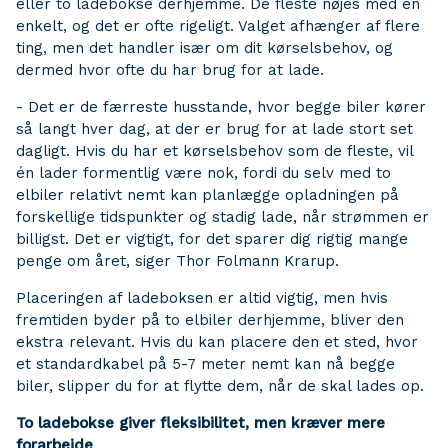
eller to ladebokse derhjemme. De fleste nøjes med en
enkelt, og det er ofte rigeligt. Valget afhænger af flere
ting, men det handler især om dit kørselsbehov, og
dermed hvor ofte du har brug for at lade.
- Det er de færreste husstande, hvor begge biler kører
så langt hver dag, at der er brug for at lade stort set
dagligt. Hvis du har et kørselsbehov som de fleste, vil
én lader formentlig være nok, fordi du selv med to
elbiler relativt nemt kan planlægge opladningen på
forskellige tidspunkter og stadig lade, når strømmen er
billigst. Det er vigtigt, for det sparer dig rigtig mange
penge om året, siger Thor Folmann Krarup.
Placeringen af ladeboksen er altid vigtig, men hvis
fremtiden byder på to elbiler derhjemme, bliver den
ekstra relevant. Hvis du kan placere den et sted, hvor
et standardkabel på 5-7 meter nemt kan nå begge
biler, slipper du for at flytte dem, når de skal lades op.
To ladebokse giver fleksibilitet, men kræver mere
forarbejde