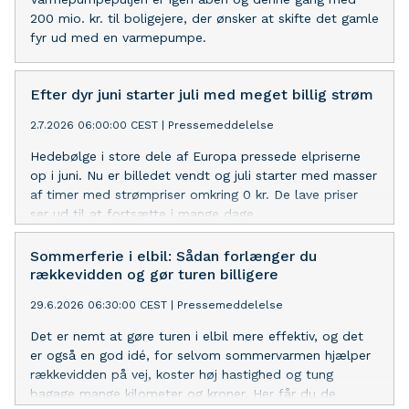
200 mio. kr. til boligejere, der ønsker at skifte det gamle
fyr ud med en varmepumpe.
Efter dyr juni starter juli med meget billig strøm
2.7.2026 06:00:00 CEST
|
Pressemeddelelse
Hedebølge i store dele af Europa pressede elpriserne
op i juni. Nu er billedet vendt og juli starter med masser
af timer med strømpriser omkring 0 kr. De lave priser
ser ud til at fortsætte i mange dage.
Sommerferie i elbil: Sådan forlænger du
rækkevidden og gør turen billigere
29.6.2026 06:30:00 CEST
|
Pressemeddelelse
Det er nemt at gøre turen i elbil mere effektiv, og det
er også en god idé, for selvom sommervarmen hjælper
rækkevidden på vej, koster høj hastighed og tung
bagage mange kilometer og kroner. Her får du de