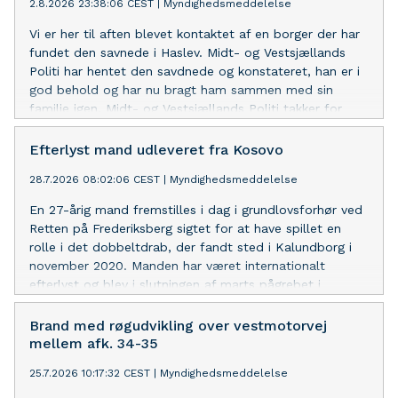
2.8.2026 23:38:06 CEST
|
Myndighedsmeddelelse
Vi er her til aften blevet kontaktet af en borger der har
fundet den savnede i Haslev. Midt- og Vestsjællands
Politi har hentet den savdnede og konstateret, han er i
god behold og har nu bragt ham sammen med sin
familie igen. Midt- og Vestsjællands Politi takker for
borgernes interesse og hjælp. Mvh. Vagtchefen.
Efterlyst mand udleveret fra Kosovo
28.7.2026 08:02:06 CEST
|
Myndighedsmeddelelse
En 27-årig mand fremstilles i dag i grundlovsforhør ved
Retten på Frederiksberg sigtet for at have spillet en
rolle i det dobbeltdrab, der fandt sted i Kalundborg i
november 2020. Manden har været internationalt
efterlyst og blev i slutningen af marts pågrebet i
Kosovo. Han blev i går udleveret til de danske
myndigheder med hjælp fra NSK. For yderligere om
Brand med røgudvikling over vestmotorvej
dagens grundlovsforhør henvises der til
mellem afk. 34-35
pressemeddelelse udsendt af Københavns Politi.
25.7.2026 10:17:32 CEST
|
Myndighedsmeddelelse