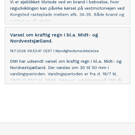
Vi er øjeblikket tilstede ved en brand i beboelse, hvor
røgudviklingen kan påvirke kørsel på vestmotorvejen ved
Kongsted rasteplads mellem afk. 34-35. Både brand og
politiet er på stedet.
Varsel om kraftig regn i bl.a. Midt- og
Nordvestsjælland.
19.7.2026 09:53:47 CEST
|
Myndighedsmeddelelse
DMI har udsendt varsel om kraftig regn i bl.a. Midt- og
Nordvestsjælland. Der varsles om 30 til 50 mm i
varslingsperioden. Varslingsperioden er fra d. 19/7 kl.
0800 til 20/7 kl. 0800. Følg evt. udviklingen på DMI.dk
Kraftig regn giver risiko for oversvømmelse af f.eks.
kældre og lavtliggende områder samt risiko for
aquaplaning - Afpas hastigheden og afstanden efter
forholdene. M.v.h. Vagtchefen