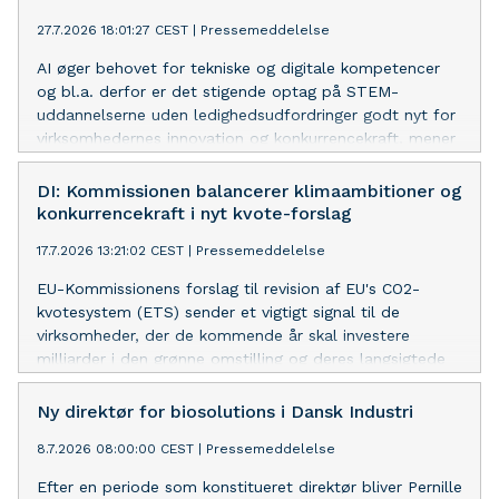
27.7.2026 18:01:27 CEST
|
Pressemeddelelse
AI øger behovet for tekniske og digitale kompetencer
og bl.a. derfor er det stigende optag på STEM-
uddannelserne uden ledighedsudfordringer godt nyt for
virksomhedernes innovation og konkurrencekraft, mener
DI’s underdirektør.
DI: Kommissionen balancerer klimaambitioner og
konkurrencekraft i nyt kvote-forslag
17.7.2026 13:21:02 CEST
|
Pressemeddelelse
EU-Kommissionens forslag til revision af EU's CO2-
kvotesystem (ETS) sender et vigtigt signal til de
virksomheder, der de kommende år skal investere
milliarder i den grønne omstilling og deres langsigtede
konkurrencekraft, lyder det fra DI.
Ny direktør for biosolutions i Dansk Industri
8.7.2026 08:00:00 CEST
|
Pressemeddelelse
Efter en periode som konstitueret direktør bliver Pernille