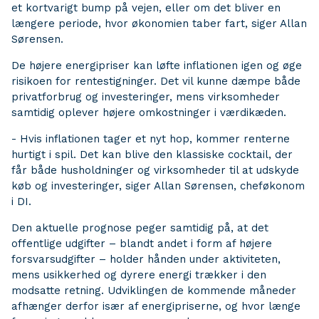
et kortvarigt bump på vejen, eller om det bliver en
længere periode, hvor økonomien taber fart, siger Allan
Sørensen.
De højere energipriser kan løfte inflationen igen og øge
risikoen for rentestigninger. Det vil kunne dæmpe både
privatforbrug og investeringer, mens virksomheder
samtidig oplever højere omkostninger i værdikæden.
- Hvis inflationen tager et nyt hop, kommer renterne
hurtigt i spil. Det kan blive den klassiske cocktail, der
får både husholdninger og virksomheder til at udskyde
køb og investeringer, siger Allan Sørensen, cheføkonom
i DI.
Den aktuelle prognose peger samtidig på, at det
offentlige udgifter – blandt andet i form af højere
forsvarsudgifter – holder hånden under aktiviteten,
mens usikkerhed og dyrere energi trækker i den
modsatte retning. Udviklingen de kommende måneder
afhænger derfor især af energipriserne, og hvor længe