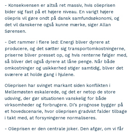
- Konsekvensen er altså ret massiv, hvis olieprisen
bider sig fast på et højere niveau. En varigt højere
oliepris vil gøre ondt på dansk samfundsøkonomi, og
det vil danskerne også kunne mærke, siger Allan
Sørensen.
- Det rammer i flere led: Energi bliver dyrere at
producere, og det sætter sig transportomkostningerne,
priserne bliver presset op, og hvis renterne følger med,
så bliver det også dyrere at låne penge. Når både
omkostninger og usikkerhed stiger samtidig, bliver det
sværere at holde gang i hjulene.
Olieprisen har svinget markant siden konflikten i
Mellemøsten eskalerede, og det er netop de store
udsving, der gør situationen vanskelig for både
virksomheder og forbrugere. DI’s prognose bygger på
et hovedscenarie, hvor olieprisen gradvist falder tilbage
i takt med, at forsyningerne normaliseres.
- Olieprisen er den centrale joker. Den afgør, om vi får