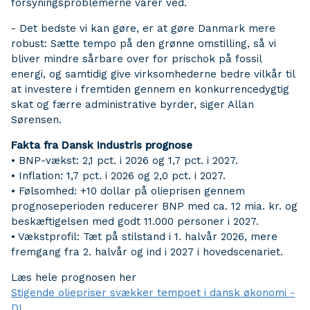
forsyningsproblemerne varer ved.
- Det bedste vi kan gøre, er at gøre Danmark mere
robust: Sætte tempo på den grønne omstilling, så vi
bliver mindre sårbare over for prischok på fossil
energi, og samtidig give virksomhederne bedre vilkår til
at investere i fremtiden gennem en konkurrencedygtig
skat og færre administrative byrder, siger Allan
Sørensen.
Fakta fra Dansk Industris prognose
• BNP-vækst: 2,1 pct. i 2026 og 1,7 pct. i 2027.
• Inflation: 1,7 pct. i 2026 og 2,0 pct. i 2027.
• Følsomhed: +10 dollar på olieprisen gennem
prognoseperioden reducerer BNP med ca. 12 mia. kr. og
beskæftigelsen med godt 11.000 personer i 2027.
• Vækstprofil: Tæt på stilstand i 1. halvår 2026, mere
fremgang fra 2. halvår og ind i 2027 i hovedscenariet.
Læs hele prognosen her
Stigende oliepriser svækker tempoet i dansk økonomi -
DI