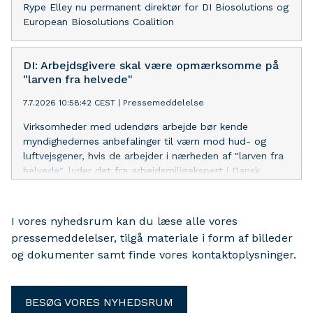
Rype Elley nu permanent direktør for DI Biosolutions og
European Biosolutions Coalition
DI: Arbejdsgivere skal være opmærksomme på
"larven fra helvede"
7.7.2026 10:58:42 CEST
|
Pressemeddelelse
Virksomheder med udendørs arbejde bør kende
myndighedernes anbefalinger til værn mod hud- og
luftvejsgener, hvis de arbejder i nærheden af "larven fra
helvede", lyder det fra arbejdsmiljøekspert i Dansk
Industri.
I vores nyhedsrum kan du læse alle vores
pressemeddelelser, tilgå materiale i form af billeder
og dokumenter samt finde vores kontaktoplysninger.
BESØG VORES NYHEDSRUM