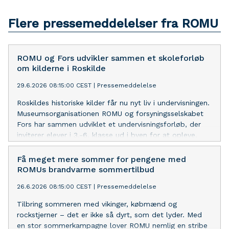
Flere pressemeddelelser fra ROMU
ROMU og Fors udvikler sammen et skoleforløb
om kilderne i Roskilde
29.6.2026 08:15:00 CEST
|
Pressemeddelelse
Roskildes historiske kilder får nu nyt liv i undervisningen.
Museumsorganisationen ROMU og forsyningsselskabet
Fors har sammen udviklet et undervisningsforløb, der
inviterer elever i 3.-6. klasse ud i byen for at opleve,
undersøge og reflektere over kildernes og vandets
betydning før, nu og i fremtiden.
Få meget mere sommer for pengene med
ROMUs brandvarme sommertilbud
26.6.2026 08:15:00 CEST
|
Pressemeddelelse
Tilbring sommeren med vikinger, købmænd og
rockstjerner – det er ikke så dyrt, som det lyder. Med
en stor sommerkampagne lover ROMU nemlig en stribe