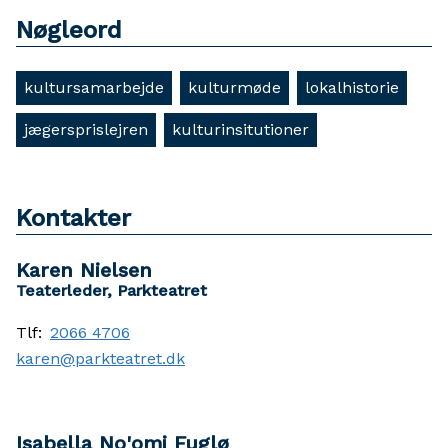
Nøgleord
kultursamarbejde
kulturmøde
lokalhistorie
jægersprislejren
kulturinsitutioner
Kontakter
Karen Nielsen
Teaterleder, Parkteatret
Tlf:
2066 4706
karen@parkteatret.dk
Isabella No'omi Fuglø