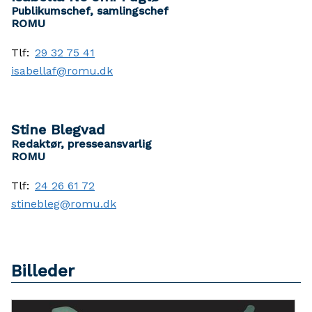
Publikumschef, samlingschef
ROMU
Tlf:
29 32 75 41
isabellaf@romu.dk
Stine Blegvad
Redaktør, presseansvarlig
ROMU
Tlf:
24 26 61 72
stinebleg@romu.dk
Billeder