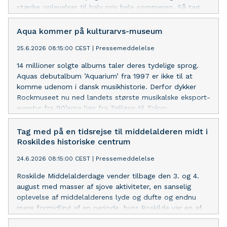
stærke oplevelser til halv pris hele sommeren. Så tag
familien under armen og planlæg en indholdsrig, men
budgetvenlig ferie.
Aqua kommer på kulturarvs-museum
25.6.2026 08:15:00 CEST
|
Pressemeddelelse
14 millioner solgte albums taler deres tydelige sprog.
Aquas debutalbum ’Aquarium’ fra 1997 er ikke til at
komme udenom i dansk musikhistorie. Derfor dykker
Rockmuseet nu ned landets største musikalske eksport-
eventyr fra 90’erne lige fra Tølløse til Tokyo.
Tag med på en tidsrejse til middelalderen midt i
Roskildes historiske centrum
24.6.2026 08:15:00 CEST
|
Pressemeddelelse
Roskilde Middelalderdage vender tilbage den 3. og 4.
august med masser af sjove aktiviteter, en sanselig
oplevelse af middelalderens lyde og dufte og endnu
mere formidling af en periode, hvor Roskilde var en af
landets vigtigste danske byer.