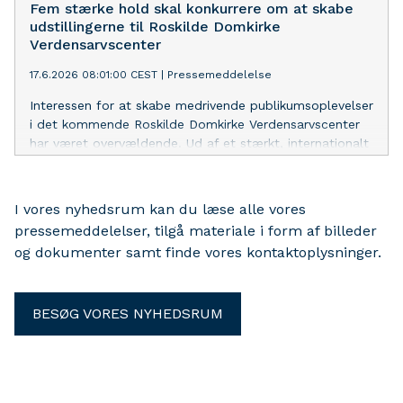
Fem stærke hold skal konkurrere om at skabe
udstillingerne til Roskilde Domkirke
Verdensarvscenter
17.6.2026 08:01:00 CEST
|
Pressemeddelelse
Interessen for at skabe medrivende publikumsoplevelser
i det kommende Roskilde Domkirke Verdensarvscenter
har været overvældende. Ud af et stærkt, internationalt
felt er der nu valgt fem gode hold, der skal konkurrere
om opgaven med at vække verdensarven til live frem
mod åbningen.
I vores nyhedsrum kan du læse alle vores
pressemeddelelser, tilgå materiale i form af billeder
og dokumenter samt finde vores kontaktoplysninger.
BESØG VORES NYHEDSRUM