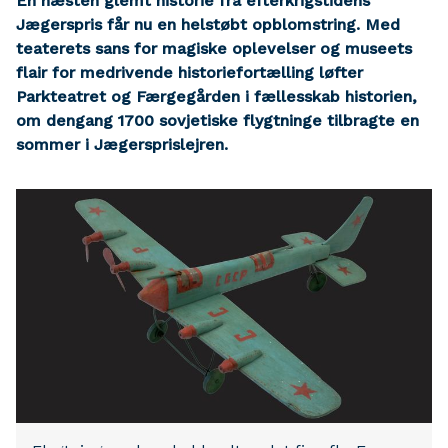
En næsten glemt historie fra efterkrigstidens
Jægerspris får nu en helstøbt opblomstring. Med
teaterets sans for magiske oplevelser og museets
flair for medrivende historiefortælling løfter
Parkteatret og Færgegården i fællesskab historien,
om dengang 1700 sovjetiske flygtninge tilbragte en
sommer i Jægersprislejren.