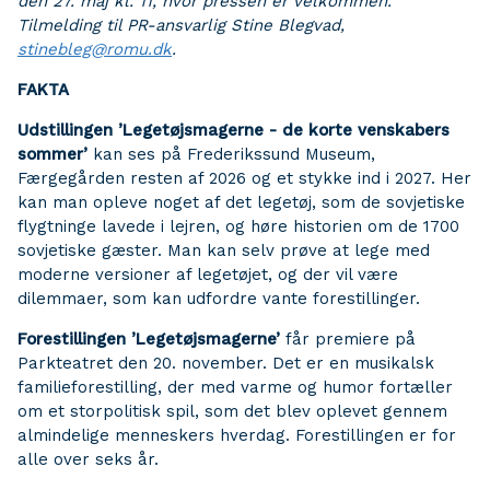
den 27. maj kl. 11, hvor pressen er velkommen.
Tilmelding til PR-ansvarlig Stine Blegvad,
stinebleg@romu.dk
.
FAKTA
Udstillingen ’Legetøjsmagerne - de korte venskabers
sommer’
kan ses på Frederikssund Museum,
Færgegården resten af 2026 og et stykke ind i 2027. Her
kan man opleve noget af det legetøj, som de sovjetiske
flygtninge lavede i lejren, og høre historien om de 1700
sovjetiske gæster. Man kan selv prøve at lege med
moderne versioner af legetøjet, og der vil være
dilemmaer, som kan udfordre vante forestillinger.
Forestillingen ’Legetøjsmagerne’
får premiere på
Parkteatret den 20. november. Det er en musikalsk
familieforestilling, der med varme og humor fortæller
om et storpolitisk spil, som det blev oplevet gennem
almindelige menneskers hverdag. Forestillingen er for
alle over seks år.