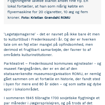
Flygtningene lavede blandt andet fine fly. En
lokal fortæller, at han som niårig købte en
flyvemaskine for 20 cigaretter, 10 æg og fem
kroner.
Foto: Kristian Grøndahl ROMU
'Legetøjsmagerne' - det er navnet på ikke bare ét men
to kulturtilbud i Frederikssund i år. Og der er hverken
tale om en fejl eller mangel på opfindsomhed, men
derimod et frugtbart samarbejde, der favner to af
områdets kulturinstitutioner.
Parkteatret – Frederikssund kommunes egnsteater - og
museet Færgegården, der er en del af den
statsanerkendte museumsorganisation ROMU, er nemlig
gået sammen om at fortælle en historie, der fandt sted
i byen for mere end 80 år siden – og som satte sig dybe
spor i lokalområdet.
I sommeren 1945 tilbragte 1700 sovjetiske flygtninge et
par måneder i Jægersprislejren, og på trods af det