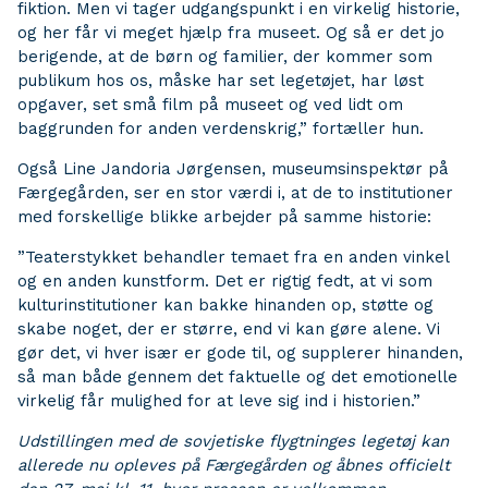
fiktion. Men vi tager udgangspunkt i en virkelig historie,
og her får vi meget hjælp fra museet. Og så er det jo
berigende, at de børn og familier, der kommer som
publikum hos os, måske har set legetøjet, har løst
opgaver, set små film på museet og ved lidt om
baggrunden for anden verdenskrig,” fortæller hun.
Også Line Jandoria Jørgensen, museumsinspektør på
Færgegården, ser en stor værdi i, at de to institutioner
med forskellige blikke arbejder på samme historie:
”Teaterstykket behandler temaet fra en anden vinkel
og en anden kunstform. Det er rigtig fedt, at vi som
kulturinstitutioner kan bakke hinanden op, støtte og
skabe noget, der er større, end vi kan gøre alene. Vi
gør det, vi hver især er gode til, og supplerer hinanden,
så man både gennem det faktuelle og det emotionelle
virkelig får mulighed for at leve sig ind i historien.”
Udstillingen med de sovjetiske flygtninges legetøj kan
allerede nu opleves på Færgegården og åbnes officielt