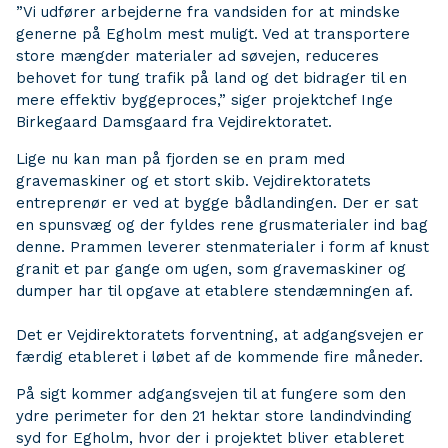
”Vi udfører arbejderne fra vandsiden for at mindske
generne på Egholm mest muligt. Ved at transportere
store mængder materialer ad søvejen, reduceres
behovet for tung trafik på land og det bidrager til en
mere effektiv byggeproces,” siger projektchef Inge
Birkegaard Damsgaard fra Vejdirektoratet.
Lige nu kan man på fjorden se en pram med
gravemaskiner og et stort skib. Vejdirektoratets
entreprenør er ved at bygge bådlandingen. Der er sat
en spunsvæg og der fyldes rene grusmaterialer ind bag
denne. Prammen leverer stenmaterialer i form af knust
granit et par gange om ugen, som gravemaskiner og
dumper har til opgave at etablere stendæmningen af.
Det er Vejdirektoratets forventning, at adgangsvejen er
færdig etableret i løbet af de kommende fire måneder.
På sigt kommer adgangsvejen til at fungere som den
ydre perimeter for den 21 hektar store landindvinding
syd for Egholm, hvor der i projektet bliver etableret