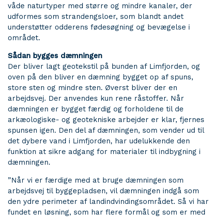
våde naturtyper med større og mindre kanaler, der
udformes som strandengsloer, som blandt andet
understøtter odderens fødesøgning og bevægelse i
området.
Sådan bygges dæmningen
Der bliver lagt geotekstil på bunden af Limfjorden, og
oven på den bliver en dæmning bygget op af spuns,
store sten og mindre sten. Øverst bliver der en
arbejdsvej. Der anvendes kun rene råstoffer. Når
dæmningen er bygget færdig og forholdene til de
arkæologiske- og geotekniske arbejder er klar, fjernes
spunsen igen. Den del af dæmningen, som vender ud til
det dybere vand i Limfjorden, har udelukkende den
funktion at sikre adgang for materialer til indbygning i
dæmningen.
”Når vi er færdige med at bruge dæmningen som
arbejdsvej til byggepladsen, vil dæmningen indgå som
den ydre perimeter af landindvindingsområdet. Så vi har
fundet en løsning, som har flere formål og som er med