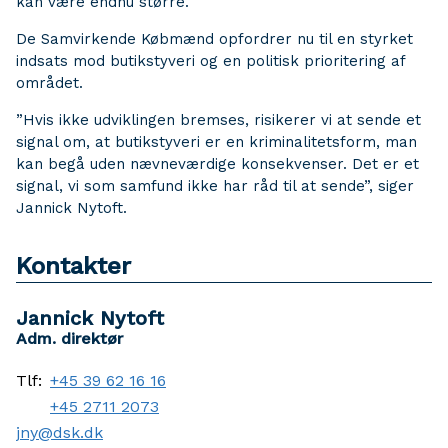
kan være endnu større.
De Samvirkende Købmænd opfordrer nu til en styrket
indsats mod butikstyveri og en politisk prioritering af
området.
”Hvis ikke udviklingen bremses, risikerer vi at sende et
signal om, at butikstyveri er en kriminalitetsform, man
kan begå uden nævneværdige konsekvenser. Det er et
signal, vi som samfund ikke har råd til at sende”, siger
Jannick Nytoft.
Kontakter
Jannick Nytoft
Adm. direktør
Tlf:
+45 39 62 16 16
+45 2711 2073
jny@dsk.dk