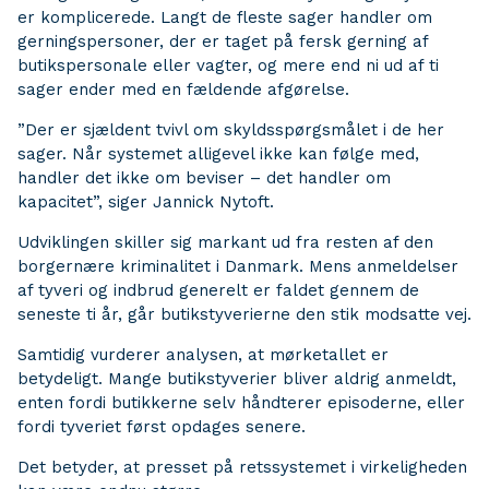
er komplicerede. Langt de fleste sager handler om
gerningspersoner, der er taget på fersk gerning af
butikspersonale eller vagter, og mere end ni ud af ti
sager ender med en fældende afgørelse.
”Der er sjældent tvivl om skyldsspørgsmålet i de her
sager. Når systemet alligevel ikke kan følge med,
handler det ikke om beviser – det handler om
kapacitet”, siger Jannick Nytoft.
Udviklingen skiller sig markant ud fra resten af den
borgernære kriminalitet i Danmark. Mens anmeldelser
af tyveri og indbrud generelt er faldet gennem de
seneste ti år, går butikstyverierne den stik modsatte vej.
Samtidig vurderer analysen, at mørketallet er
betydeligt. Mange butikstyverier bliver aldrig anmeldt,
enten fordi butikkerne selv håndterer episoderne, eller
fordi tyveriet først opdages senere.
Det betyder, at presset på retssystemet i virkeligheden