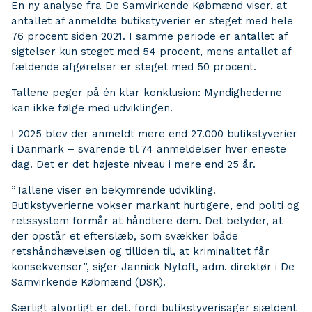
En ny analyse fra De Samvirkende Købmænd viser, at
antallet af anmeldte butikstyverier er steget med hele
76 procent siden 2021. I samme periode er antallet af
sigtelser kun steget med 54 procent, mens antallet af
fældende afgørelser er steget med 50 procent.
Tallene peger på én klar konklusion: Myndighederne
kan ikke følge med udviklingen.
I 2025 blev der anmeldt mere end 27.000 butikstyverier
i Danmark – svarende til 74 anmeldelser hver eneste
dag. Det er det højeste niveau i mere end 25 år.
”Tallene viser en bekymrende udvikling.
Butikstyverierne vokser markant hurtigere, end politi og
retssystem formår at håndtere dem. Det betyder, at
der opstår et efterslæb, som svækker både
retshåndhævelsen og tilliden til, at kriminalitet får
konsekvenser”, siger Jannick Nytoft, adm. direktør i De
Samvirkende Købmænd (DSK).
Særligt alvorligt er det, fordi butikstyverisager sjældent