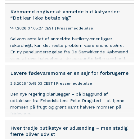
(DSK) længe har arbejdet for.
Købmænd opgiver at anmelde butikstyverier:
“Det kan ikke betale sig”
14.7.2026 07:05:27 CEST
|
Pressemeddelelse
Selvom antallet af anmeldte butikstyverier ligger
rekordhøjt, kan det reelle problem være endnu større.
En ny panelundersøgelse fra De Samvirkende Købmænd
viser, at over halvdelen af de adspurgte købmænd helt
eller delvist er holdt op med at anmelde butikstyverier.
Lavere fødevaremoms er en sejr for forbrugerne
2.6.2026 10:49:03 CEST
|
Pressemeddelelse
Den nye regering planlægger – på baggrund af
udtalelser fra Enhedslistens Pelle Dragsted – at fjerne
momsen på frugt og grønt samt halvere momsen på
fødevarer.
Hver tredje butikstyv er udlænding – men stadig
færre bliver udvist