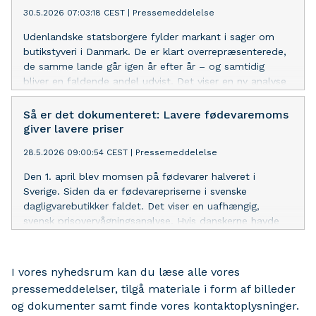
30.5.2026 07:03:18 CEST
|
Pressemeddelelse
Udenlandske statsborgere fylder markant i sager om
butikstyveri i Danmark. De er klart overrepræsenterede,
de samme lande går igen år efter år – og samtidig
bliver en faldende andel udvist. Det viser en ny analyse
fra De Samvirkende Købmænd.
Så er det dokumenteret: Lavere fødevaremoms
giver lavere priser
28.5.2026 09:00:54 CEST
|
Pressemeddelelse
Den 1. april blev momsen på fødevarer halveret i
Sverige. Siden da er fødevarepriserne i svenske
dagligvarebutikker faldet. Det viser en uafhængig,
svensk prisovervågningsanalyse. Hvis danskerne havde
en fødevaremoms som i Sverige, ville en børnefamilie
have over 9.000 kroner mere i hånden om året.
I vores nyhedsrum kan du læse alle vores
pressemeddelelser, tilgå materiale i form af billeder
og dokumenter samt finde vores kontaktoplysninger.