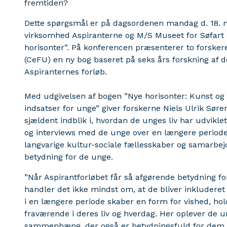
fremtiden?
Dette spørgsmål er på dagsordenen mandag d. 18. 
virksomhed Aspiranterne og M/S Museet for Søfart e
horisonter”. På konferencen præsenterer to forske
(CeFU) en ny bog baseret på seks års forskning af
Aspiranternes forløb.
Med udgivelsen af bogen ”Nye horisonter: Kunst og
indsatser for unge” giver forskerne Niels Ulrik Sør
sjældent indblik i, hvordan de unges liv har udvikle
og interviews med de unge over en længere periode.
langvarige kultur-sociale fællesskaber og samarbejd
betydning for de unge.
”Når Aspirantforløbet får så afgørende betydning fo
handler det ikke mindst om, at de bliver inkluderet 
i en længere periode skaber en form for vished, ho
fraværende i deres liv og hverdag. Her oplever de und
sammenhæng, der også er betydningsfuld for dem. D