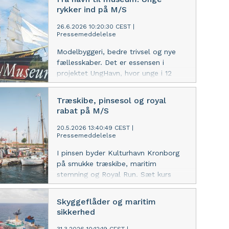
bliver udstillet i museets historiske
rykker ind på M/S
tørdok, der for første gang bliver
brugt som åbent udstillingsrum.
26.6.2026 10:20:30 CEST
|
Pressemeddelelse
Modelbyggeri, bedre trivsel og nye
fællesskaber. Det er essensen i
projektet UngHavn, hvor unge i 12
forskellige kommuner prøver kræfter
med maritimt håndværk. De unge har
Træskibe, pinsesol og royal
bygget store modeller af historiske
rabat på M/S
skibe, der nu bliver stjerner i en ny
udendørs sommerudstilling på M/S
20.5.2026 13:40:49 CEST
|
Pressemeddelelse
Museet for Søfart.
I pinsen byder Kulturhavn Kronborg
på smukke træskibe, maritim
stemning og Royal Run. Sæt kurs
mod Helsingør og nyd træfestivalens
historiske træskibe, gratis maritime
Skyggeflåder og maritim
aktiviteter for hele familien og royal
sikkerhed
rabat på M/S.