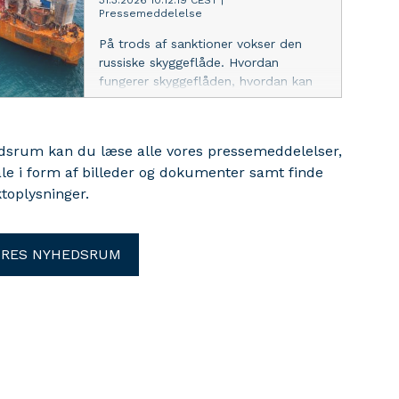
31.3.2026 10:12:19 CEST
|
Pressemeddelelse
På trods af sanktioner vokser den
russiske skyggeflåde. Hvordan
fungerer skyggeflåden, hvordan kan
den fortsat sejle gennem de danske
farvande og hvad betyder det for
den maritime sikkerhed?
edsrum kan du læse alle vores pressemeddelelser,
Seniorforsker Jessica Larsen fra DIIS
ale i form af billeder og dokumenter samt finde
besøger M/S Museet for Søfart, der
toplysninger.
med formatet M/S Udsyn sætter
fokus på nutidens maritime
udfordringer.
ORES NYHEDSRUM