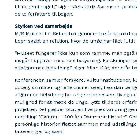
til ’nogen i noget’,” siger Niels Ulrik Sørensen, pro
de to forfattere til bogen.
Styrken ved samarbejde
M/S Museet for Søfart har gennem tre år samarbej
tiden skabt en relation, hvor de unge har fået fuldt
”Museet fungerer ikke kun som ramme, men også s
indgår i opgaver med reel betydning. Forskningen p
altafgørende betydning,” siger Allan Klie, der står b
Konferencen samler forskere, kulturinstitutioner, k
oplæg, samtaler og refleksioner over, hvordan læng
afgørende betydning for unge menneskers liv og del
mulighed for at møde de unge, lytte til deres erfar
projekter. Det gælder bl.a. en live poesivandring g
udstilling ”Søfarer – 400 års Danmarkshistorie". G
personlige historier flettet sammen med udstillinge
tatoveringer og savn.