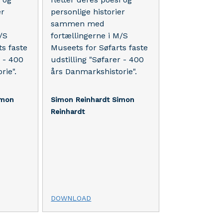
er
personlige historier
sammen med
/S
fortællingerne i M/S
ts faste
Museets for Søfarts faste
r - 400
udstilling "Søfarer - 400
rie".
års Danmarkshistorie".
imon
Simon Reinhardt
Simon
Reinhardt
DOWNLOAD