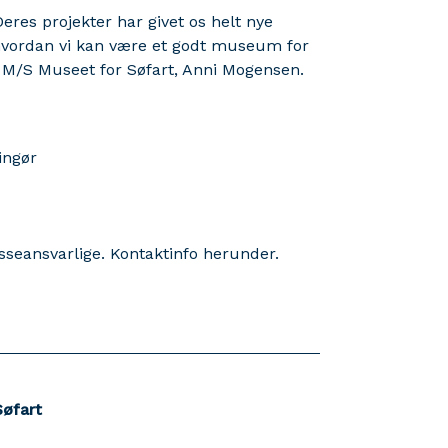
res projekter har givet os helt nye
, hvordan vi kan være et godt museum for
or M/S Museet for Søfart, Anni Mogensen.
singør
esseansvarlige. Kontaktinfo herunder.
Søfart