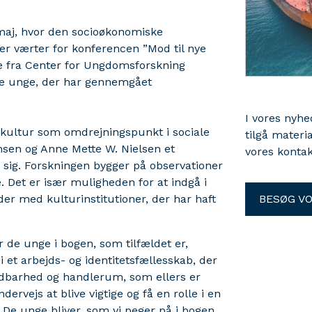
maj, hvor den socioøkonomiske
r værter for konferencen ”Mod til nye
re fra Center for Ungdomsforskning
 de unge, der har gennemgået
I vores nyh
 kultur som omdrejningspunkt i sociale
tilgå materi
ensen og Anne Mette W. Nielsen et
vores kontak
t sig. Forskningen bygger på observationer
 Det er især muligheden for at indgå i
er med kulturinstitutioner, der har haft
BESØG V
r de unge i bogen, som tilfældet er,
i et arbejds- og identitetsfællesskab, der
ldbarhed og handlerum, som ellers er
ervejs at blive vigtige og få en rolle i en
e unge bliver, som vi peger på i bogen,