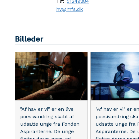
Tlf:
51249284
hv@mfs.dk
Billeder
"Af hav er vi" er en live
"Af hav er vi" er en
poesivandring skabt af
poesivandring ska
udsatte unge fra Fonden
udsatte unge fra
Aspiranterne. De unge
Aspiranterne. De 
fletter deres poesi og
fletter deres poes