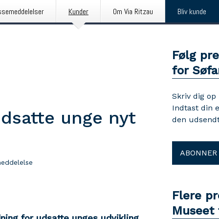
ssemeddelelser
Kunder
Om Via Ritzau
Bliv kunde
Følg pr
for Søfa
Skriv dig op
Indtast din 
udsatte unge nyt
den udsendt
ABONNER
eddelelse
Flere p
Museet 
ning for udsatte unges udvikling.