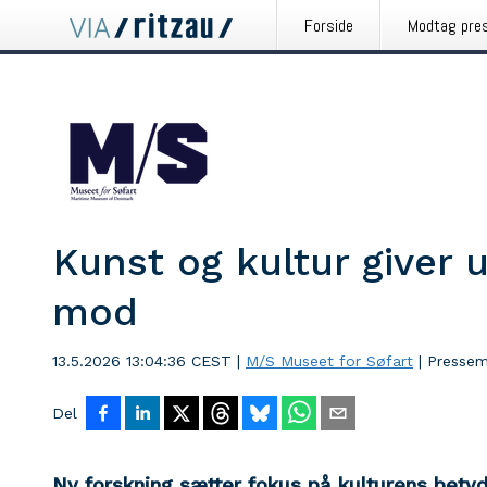
Forside
Modtag pre
Kunst og kultur giver 
mod
13.5.2026 13:04:36 CEST
|
M/S Museet for Søfart
|
Pressem
Del
Ny forskning sætter fokus på kulturens betyd