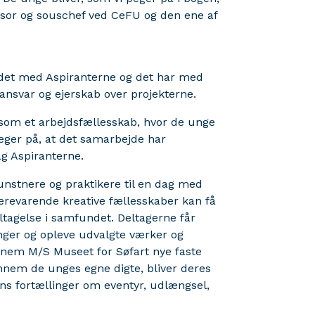
fessor og souschef ved CeFU og den ene af
det med Aspiranterne og det har med
 ansvar og ejerskab over projekterne.
om et arbejdsfællesskab, hvor de unge
eger på, at det samarbejde har
ag Aspiranterne.
unstnere og praktikere til en dag med
erevarende kreative fællesskaber kan få
tagelse i samfundet. Deltagerne får
inger og opleve udvalgte værker og
ennem M/S Museet for Søfart nye faste
ennem de unges egne digte, bliver deres
ns fortællinger om eventyr, udlængsel,