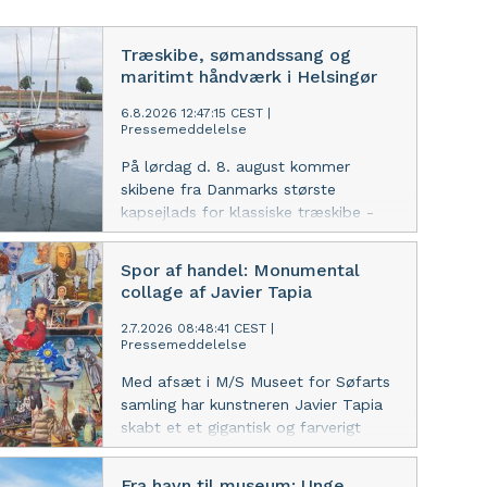
Træskibe, sømandssang og
maritimt håndværk i Helsingør
6.8.2026 12:47:15 CEST
|
Pressemeddelelse
På lørdag d. 8. august kommer
skibene fra Danmarks største
kapsejlads for klassiske træskibe -
"Øresund på langs" igen til Helsingør.
Dagen igennem er der
Spor af handel: Monumental
sømandsstemning og masser af
collage af Javier Tapia
maritime oplevelser for børn og
voksne på Kulturhavnen i Helsingør.
2.7.2026 08:48:41 CEST
|
Pressemeddelelse
Med afsæt i M/S Museet for Søfarts
samling har kunstneren Javier Tapia
skabt et et gigantisk og farverigt
panaroma over den globale handels
historie. Den 24 meter lange collage
Fra havn til museum: Unge