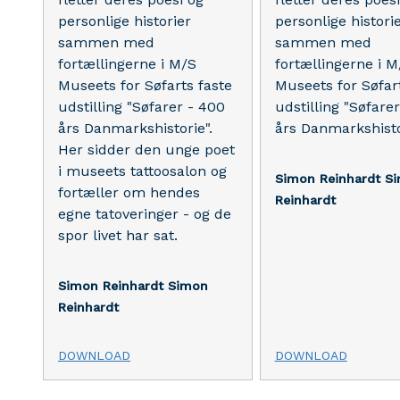
personlige historier
personlige histori
sammen med
sammen med
fortællingerne i M/S
fortællingerne i M
Museets for Søfarts faste
Museets for Søfar
udstilling "Søfarer - 400
udstilling "Søfare
års Danmarkshistorie".
års Danmarkshisto
Her sidder den unge poet
i museets tattoosalon og
Simon Reinhardt
S
fortæller om hendes
Reinhardt
egne tatoveringer - og de
spor livet har sat.
Simon Reinhardt
Simon
Reinhardt
DOWNLOAD
DOWNLOAD