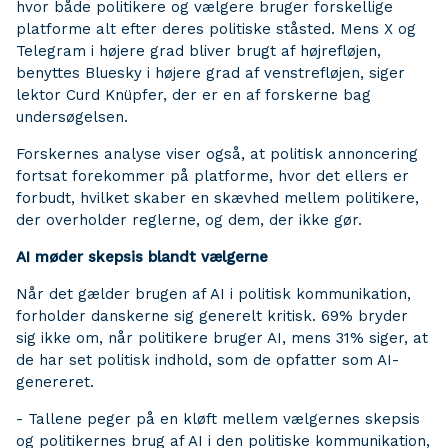
hvor både politikere og vælgere bruger forskellige
platforme alt efter deres politiske ståsted. Mens X og
Telegram i højere grad bliver brugt af højrefløjen,
benyttes Bluesky i højere grad af venstrefløjen, siger
lektor Curd Knüpfer, der er en af forskerne bag
undersøgelsen.
Forskernes analyse viser også, at politisk annoncering
fortsat forekommer på platforme, hvor det ellers er
forbudt, hvilket skaber en skævhed mellem politikere,
der overholder reglerne, og dem, der ikke gør.
AI møder skepsis blandt vælgerne
Når det gælder brugen af AI i politisk kommunikation,
forholder danskerne sig generelt kritisk. 69% bryder
sig ikke om, når politikere bruger AI, mens 31% siger, at
de har set politisk indhold, som de opfatter som AI-
genereret.
- Tallene peger på en kløft mellem vælgernes skepsis
og politikernes brug af AI i den politiske kommunikation,