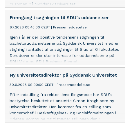
Cushman på Syddansk Universitet.
Fremgang i søgningen til SDU’s uddannelser
6.7.2026 08:45:00 CEST
|
Pressemeddelelse
Igen i år er der positive tendenser i søgningen til
bacheloruddannelserne på Syddansk Universitet med en
stigning i antallet af ansøgninger til 5 ud af 6 fakulteter.
Derudover er der stor interesse for uddannelserne på
SDU Vejle og SDU Business School.
Ny universitetsdirektør på Syddansk Universitet
30.6.2026 09:00:00 CEST
|
Pressemeddelelse
Efter indstilling fra rektor Jens Ringsmose har SDU’s
bestyrelse besluttet at ansætte Simon Krogh som ny
universitetsdirektør. Han kommer fra en stilling som
koncernchef i Beskæftigelses- og Socialforvaltningen i
Odense Kommune og tiltræder stillingen den 1.
september 2026.