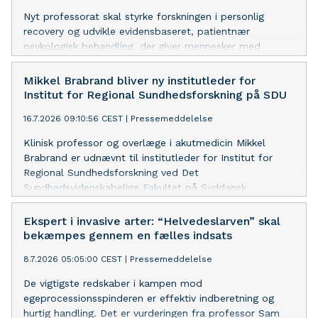
Nyt professorat skal styrke forskningen i personlig
recovery og udvikle evidensbaseret, patientnær
psykologisk behandling, der giver mennesker med
mentale helbredsproblemer bedre muligheder for at
leve et meningsfuldt liv på egne præmisser.
Mikkel Brabrand bliver ny institutleder for
Institut for Regional Sundhedsforskning på SDU
16.7.2026 09:10:56 CEST
|
Pressemeddelelse
Klinisk professor og overlæge i akutmedicin Mikkel
Brabrand er udnævnt til institutleder for Institut for
Regional Sundhedsforskning ved Det
Sundhedsvidenskabelige Fakultet på Syddansk
Universitet. Han vil arbejde for at styrke forskning,
uddannelse og samarbejdet på tværs af
Ekspert i invasive arter: “Helvedeslarven” skal
sundhedsvæsenet.
bekæmpes gennem en fælles indsats
8.7.2026 05:05:00 CEST
|
Pressemeddelelse
De vigtigste redskaber i kampen mod
egeprocessionsspinderen er effektiv indberetning og
hurtig handling. Det er vurderingen fra professor Sam