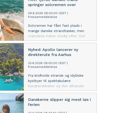
træning, velvære og restitution i
springer solcremen over
tropiske omgivelser.
29.6.2026 08:00:00 CEST
|
Pressemeddelelse
Solcremen har fået fast plads i
mange danske strandtasker, men
mændene halter stadig efter. Det
viser en ny landsdækkende
undersøgelse gennemført af Apollo.
Nyhed: Apollo lancerer ny
direkterute fra Aarhus
23.6.2026 08:00:00 CEST
|
Pressemeddelelse
Fra kridhvide strande og idylliske
kystbyer til spektakulære
bjerglandskaber og den albanske
riviera. Næste sommer får rejsende
fra Aarhus adgang til et helt
Danskerne slipper sig mest løs i
ferieunivers, når Apollo åbner en ny
ferien
direkte rute til Ioannina i Grækenland.