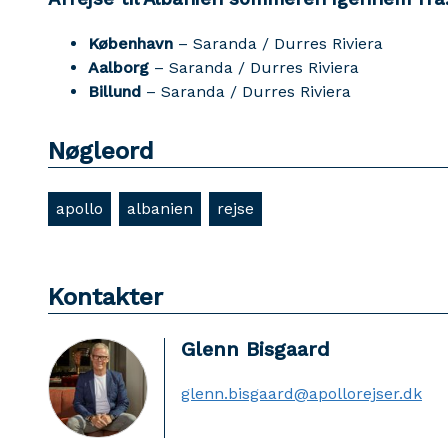
København
– Saranda / Durres Riviera
Aalborg
– Saranda / Durres Riviera
Billund
– Saranda / Durres Riviera
Nøgleord
apollo
albanien
rejse
Kontakter
Glenn Bisgaard
glenn.bisgaard@apollorejser.dk