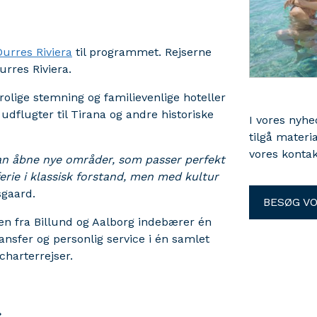
Durres Riviera
til programmet. Rejserne
Durres Riviera.
rolige stemning og familievenlige hoteller
flugter til Tirana og andre historiske
I vores nyh
tilgå materi
vores kontak
 kan åbne nye områder, som passer perfekt
ferie i klassisk forstand, men med kultur
sgaard.
BESØG V
den fra Billund og Aalborg indebærer én
ansfer og personlig service i én samlet
harterrejser.
: