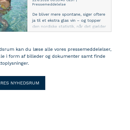
22.6.2026 08:33:40 CEST
|
Pressemeddelelse
De bliver mere spontane, siger oftere
ja til et ekstra glas vin – og topper
den nordiske statistik, når det gælder
lysten til at slippe tøjlerne. Det viser
en ny landsdækkende undersøgelse
gennemført af Apollo.
edsrum kan du læse alle vores pressemeddelelser,
ale i form af billeder og dokumenter samt finde
toplysninger.
ORES NYHEDSRUM