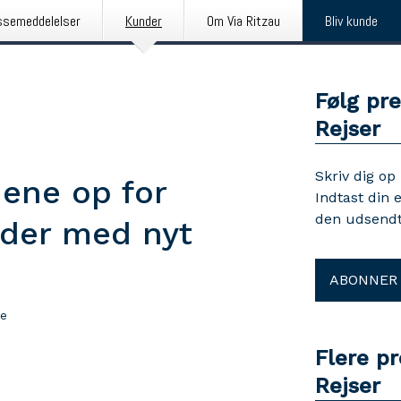
ssemeddelelser
Kunder
Om Via Ritzau
Bliv kunde
Følg pr
Rejser
Skriv dig op
nene op for
Indtast din 
den udsendt
ider med nyt
ABONNER
se
Flere p
Rejser