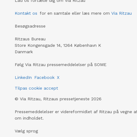
Lad os fortælle dig om Via Ritzau
Kontakt os
for en samtale eller læs mere om
Via Ritzau
Besøgsadresse
Ritzaus Bureau
Store Kongensgade 14, 1264 København K
Danmark
Følg Via Ritzau pressemeddelelser på SOME
LinkedIn
Facebook
X
Tilpas cookie accept
©
Via Ritzau, Ritzaus pressetjeneste
2026
Pressemeddelelser er videreformidlet af Ritzau på vegne af
om indholdet.
Vælg sprog