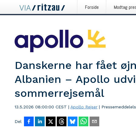
Forside
Modtag pre
Danskerne har fået øj
Albanien – Apollo udv
sommerrejsemål
13.5.2026 08:00:00 CEST
|
Apollo Rejser
|
Pressemeddelel
Del