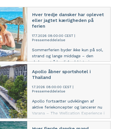
Hver tredje dansker har oplevet
eller jagtet kærligheden på
ferien
17.7.2026 08:00:00 CEST
|
Pressemeddelelse
Sommerferien byder ikke kun på sol,
strand og lange middage – den
skaber også kærlighedshistorier.
Apollo åbner sportshotel i
Thailand
1.7.2026 08:00:00 CEST
|
Pressemeddelelse
Apollo fortsætter udviklingen af
aktive feriekoncepter og lancerer nu
Varana – The Wellcation Experience i
Krabi, Thailand. Hotellet er målrettet
rejsende, der ønsker at kombinere
Hver fjerde danske mand