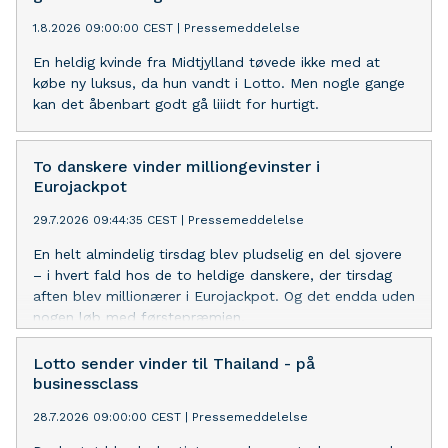
1.8.2026 09:00:00 CEST
|
Pressemeddelelse
En heldig kvinde fra Midtjylland tøvede ikke med at
købe ny luksus, da hun vandt i Lotto. Men nogle gange
kan det åbenbart godt gå liiidt for hurtigt.
To danskere vinder milliongevinster i
Eurojackpot
29.7.2026 09:44:35 CEST
|
Pressemeddelelse
En helt almindelig tirsdag blev pludselig en del sjovere
– i hvert fald hos de to heldige danskere, der tirsdag
aften blev millionærer i Eurojackpot. Og det endda uden
nogen løb med førstepræmien.
Lotto sender vinder til Thailand - på
businessclass
28.7.2026 09:00:00 CEST
|
Pressemeddelelse