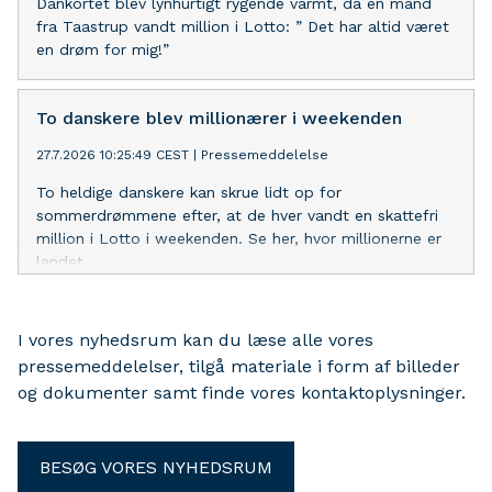
Dankortet blev lynhurtigt rygende varmt, da en mand
fra Taastrup vandt million i Lotto: ” Det har altid været
en drøm for mig!”
To danskere blev millionærer i weekenden
27.7.2026 10:25:49 CEST
|
Pressemeddelelse
To heldige danskere kan skrue lidt op for
sommerdrømmene efter, at de hver vandt en skattefri
million i Lotto i weekenden. Se her, hvor millionerne er
landet.
I vores nyhedsrum kan du læse alle vores
pressemeddelelser, tilgå materiale i form af billeder
og dokumenter samt finde vores kontaktoplysninger.
BESØG VORES NYHEDSRUM