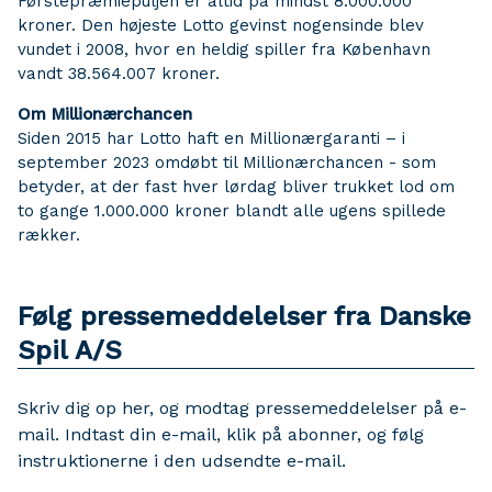
Førstepræmiepuljen er altid på mindst 8.000.000
kroner. Den højeste Lotto gevinst nogensinde blev
vundet i 2008, hvor en heldig spiller fra København
vandt 38.564.007 kroner.
Om Millionærchancen
Siden 2015 har Lotto haft en Millionærgaranti – i
september 2023 omdøbt til Millionærchancen - som
betyder, at der fast hver lørdag bliver trukket lod om
to gange 1.000.000 kroner blandt alle ugens spillede
rækker.
Følg pressemeddelelser fra Danske
Spil A/S
Skriv dig op her, og modtag pressemeddelelser på e-
mail. Indtast din e-mail, klik på abonner, og følg
instruktionerne i den udsendte e-mail.