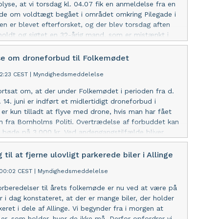
plyse, at vi torsdag kl. 04.07 fik en anmeldelse fra en
nde om voldtægt begået i området omkring Pilegade i
gen er blevet efterforsket, og der blev torsdag aften
nholdt og sigtet en 32-årig mand, som er mistænkt i
pågældende mand er blevet afhørt og løsladt igen.
sat sigtet i sagen. Den anholdte og den forurettede er
e om droneforbud til Folkemødet
dende på Bornholm.
02:23 CEST
|
Myndighedsmeddelelse
ortsat om, at der under Folkemødet i perioden fra d.
 d. 14. juni er indført et midlertidigt droneforbud i
t er kun tilladt at flyve med drone, hvis man har fået
n fra Bornholms Politi. Overtrædelse af forbuddet kan
bøde på 3.000 kr. Ved andengangstilfælde bliver
laglagt. Læs mere på www.droneregler.dk.
 til at fjerne ulovligt parkerede biler i Allinge
:00:02 CEST
|
Myndighedsmeddelelse
orberedelser til årets folkemøde er nu ved at være på
ar i dag konstateret, at der er mange biler, der holder
keret i dele af Allinge. Vi begynder fra i morgen at
iler, som holder, hvor de ikke må. Derfor opfordrer vi