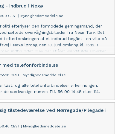
ng - indbrud i Nexø
05:00 CEST
|
Myndighedsmeddelelse
oliti efterlyser den formodede gerningsmand, der
vedhæftede overvågningsbilleder fra Nexø Torv. Det
d i efterforskningen af et indbrud begået i en villa på
vej i Nexø lørdag den 13. juni omkring kl. 15.15. I
 med indbruddet blev der stjålet værdifulde smykker
r Nike Travis Scott-sneakers. Hvis man har kendskab
identitet eller har andre relevante oplysninger i
 med telefonforbindelse
s man ringe på tlf. 114.Gerningsmand til indbrud i
:55:31 CEST
|
Myndighedsmeddelelse
 løst, og alle telefonforbindelser virker nu igen.
r de sædvanlige numre: Tlf. 56 90 14 48 eller 114.
sig tilstedeværelse ved Nørregade/Pilegade i
:59:46 CEST
|
Myndighedsmeddelelse