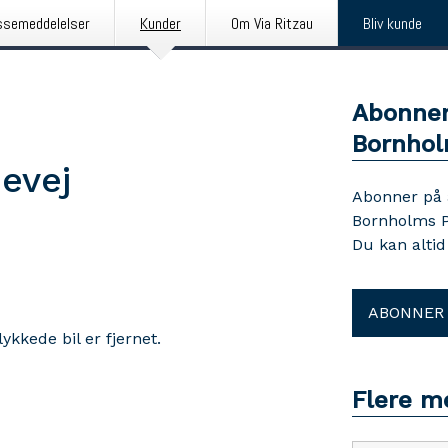
ssemeddelelser
Kunder
Om Via Ritzau
Bliv kunde
Abonner
Bornhol
evej
Abonner på
Bornholms Po
Du kan alti
ABONNER
lykkede bil er fjernet.
Flere m