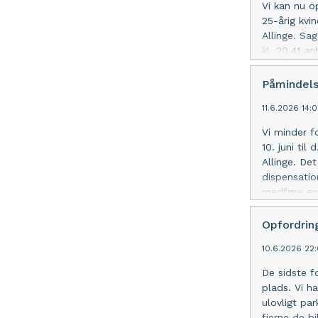
Vi kan nu o
25-årig kvi
Allinge. Sa
kl. 20.41 a
sagen. Den 
Han er fort
Påmindels
ikke bosid
11.6.2026 14:
Vi minder f
10. juni til
Allinge. De
dispensatio
medføre en 
dronen bes
Opfordring
10.6.2026 22
De sidste f
plads. Vi h
ulovligt par
fjerne de b