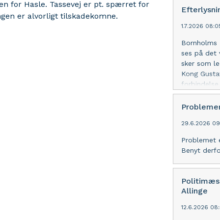
n for Hasle. Tassevej er pt. spærret for
Efterlysni
Ingen er alvorligt tilskadekomne.
1.7.2026 08:
Bornholms P
ses på det 
sker som le
Kong Gustafs
forbindelse
samt tre pa
til mandens 
Problemer
sagen, bede
29.6.2026 09
Nexø
Problemet er
Benyt derfo
Politimæs
Allinge
12.6.2026 08