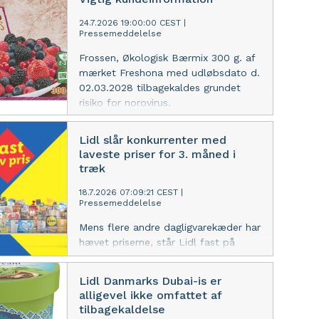
festivalpriser vil Lidl og Smukfest
gøre det nemmere at få
24.7.2026 19:00:00 CEST
|
Pressemeddelelse
festivalbudgettet til at række hele
ugen.
Frossen, Økologisk Bærmix 300 g. af
mærket Freshona med udløbsdato d.
02.03.2028 tilbagekaldes grundet
risiko for norovirus.
Lidl slår konkurrenter med
laveste priser for 3. måned i
træk
18.7.2026 07:09:21 CEST
|
Pressemeddelelse
Mens flere andre dagligvarekæder har
hævet priserne, står Lidl fast på
deres faste lave priser. Dermed har
Lidl scoret et hattrick hos
Lidl Danmarks Dubai-is er
Madprisluppen, hvor de er billigst for
alligevel ikke omfattet af
tredje måned i træk.
tilbagekaldelse