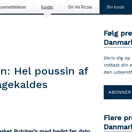
ssemeddelelser
Kunder
Om Via Ritzau
Bliv kunde
Følg pr
Danmar
Skriv dig op
Indtast din 
n: Hel poussin af
den udsendt
agekaldes
ABONNER
Flere pr
Danmar
ærket Butcher’s
med bedst før dato