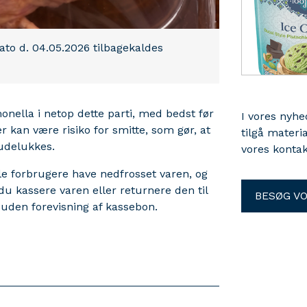
to d. 04.05.2026 tilbagekaldes
lmonella i netop dette parti, med bedst før
I vores nyh
r kan være risiko for smitte, som gør, at
tilgå materi
 udelukkes.
vores kontak
e forbrugere have nedfrosset varen, og
du kassere varen eller returnere den til
BESØG V
uden forevisning af kassebon.