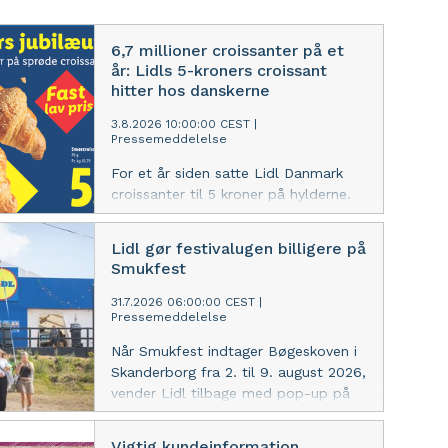
6,7 millioner croissanter på et
år: Lidls 5-kroners croissant
hitter hos danskerne
3.8.2026 10:00:00 CEST
|
Pressemeddelelse
For et år siden satte Lidl Danmark
croissanter til 5 kroner på hylderne.
Siden har danskerne købt 6,7
millioner af den franske klassiker,
Lidl gør festivalugen billigere på
som i dag er blandt de mest
Smukfest
populære varer i Lidls bake off-
sortiment.
31.7.2026 06:00:00 CEST
|
Pressemeddelelse
Når Smukfest indtager Bøgeskoven i
Skanderborg fra 2. til 9. august 2026,
vender Lidl tilbage med pop-up på
KærligHeden og frugtboder på
festivalpladsen. Med lave
Vigtig kundeinformation