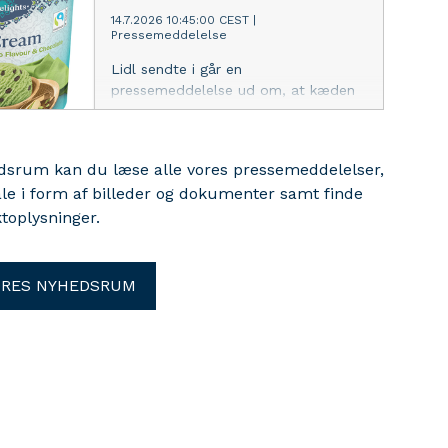
14.7.2026 10:45:00 CEST
|
Pressemeddelelse
Lidl sendte i går en
pressemeddelelse ud om, at kæden
tilbagekaldte 1001 Delights Dubai
Style Pistacie- og chokoladeis på
500 ml på grund af en risiko for
edsrum kan du læse alle vores pressemeddelelser,
udeklarerede cashewnødder.
ale i form af billeder og dokumenter samt finde
toplysninger.
ORES NYHEDSRUM