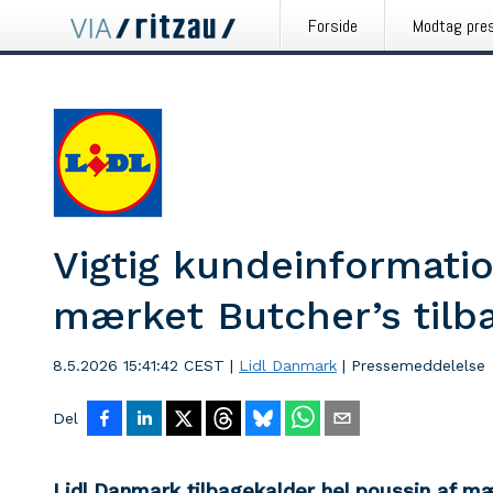
Forside
Modtag pre
Vigtig kundeinformatio
mærket Butcher’s tilb
8.5.2026 15:41:42 CEST
|
Lidl Danmark
|
Pressemeddelelse
Del
Lidl Danmark tilbagekalder hel poussin af m