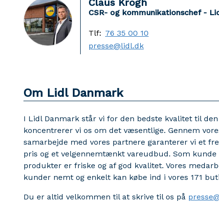
Claus Krogh
CSR- og kommunikationschef - Li
Tlf:
76 35 00 10
presse@lidl.dk
Om Lidl Danmark
I Lidl Danmark står vi for den bedste kvalitet til d
koncentrerer vi os om det væsentlige. Gennem vores 
samarbejde med vores partnere garanterer vi et fr
pris og et velgennemtænkt vareudbud. Som kunde i 
produkter er friske og af god kvalitet. Vores medarb
kunder nemt og enkelt kan købe ind i vores 171 but
Du er altid velkommen til at skrive til os på
presse@