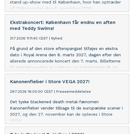
stand up-show med til København, hvor han optræder
på Falkonersalen den 6. november 2026,
Ekstrakoncert: København får endnu en aften
med Teddy Swims!
31.7.2026 11:11:40 CEST
|
Nyhed
På grund af den store efterspørgsel tilføjes en ekstra
dato i Royal Arena den 8. marts 2027, dagen efter den
allerede annoncerede koncert den 7. marts. Billetterne
til ekstrakoncerten er i salg nu via ticketmaster.dk og
livenation.dk
Kanonenfieber i Store VEGA 2027!
29.7.2026 16:00:00 CEST
|
Pressemeddelelse
Det tyske blackened death metal-fænomen
Kanonenfieber vender tilbage til de europæiske scener i
2027, og den 27. november kan de opleves i Store
VEGA!