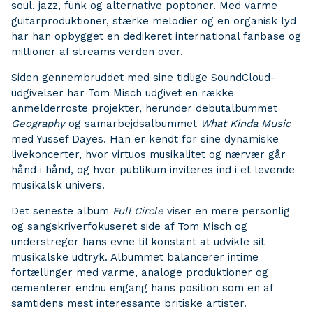
soul, jazz, funk og alternative poptoner. Med varme
guitarproduktioner, stærke melodier og en organisk lyd
har han opbygget en dedikeret international fanbase og
millioner af streams verden over.
Siden gennembruddet med sine tidlige SoundCloud-
udgivelser har Tom Misch udgivet en række
anmelderroste projekter, herunder debutalbummet
Geography
og samarbejdsalbummet
What Kinda Music
med Yussef Dayes. Han er kendt for sine dynamiske
livekoncerter, hvor virtuos musikalitet og nærvær går
hånd i hånd, og hvor publikum inviteres ind i et levende
musikalsk univers.
Det seneste album
Full Circle
viser en mere personlig
og sangskriverfokuseret side af Tom Misch og
understreger hans evne til konstant at udvikle sit
musikalske udtryk. Albummet balancerer intime
fortællinger med varme, analoge produktioner og
cementerer endnu engang hans position som en af
samtidens mest interessante britiske artister.