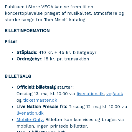
Publikum i Store VEGA kan se frem til en
koncertoplevelse præget af musikalitet, atmosfære og
stærke sange fra Tom Misch’ katalog.
BILLETINFORMATION
Priser
Ståplads
: 410 kr. + 45 kr. billetgebyr
Ordregebyr
: 15 kr. pr. transaktion
BILLETSALG
Officielt billetsalg
starter:
Onsdag 13. maj kl. 10.00 via
livenation.dk
,
vega.dk
og
ticketmaster.dk
Live Nation Presale fra:
Tirsdag 12. maj kl. 10.00 via
livenation.dk
Mobile-Only:
Billetter kan kun vises og bruges via
mobilen. Ingen printede billetter.