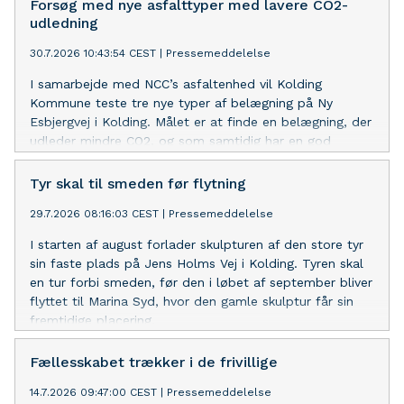
Forsøg med nye asfalttyper med lavere CO2-
udledning
30.7.2026 10:43:54 CEST
|
Pressemeddelelse
I samarbejde med NCC’s asfaltenhed vil Kolding
Kommune teste tre nye typer af belægning på Ny
Esbjergvej i Kolding. Målet er at finde en belægning, der
udleder mindre CO2, og som samtidig har en god
holdbarhed og en fornuftig pris. Beregninger og
laboratorietests viser potentiale for store reduktioner i
Tyr skal til smeden før flytning
udledningen af CO2.
29.7.2026 08:16:03 CEST
|
Pressemeddelelse
I starten af august forlader skulpturen af den store tyr
sin faste plads på Jens Holms Vej i Kolding. Tyren skal
en tur forbi smeden, før den i løbet af september bliver
flyttet til Marina Syd, hvor den gamle skulptur får sin
fremtidige placering.
Fællesskabet trækker i de frivillige
14.7.2026 09:47:00 CEST
|
Pressemeddelelse