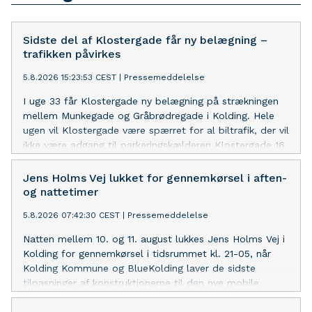
Sidste del af Klostergade får ny belægning –
trafikken påvirkes
5.8.2026 15:23:53 CEST
|
Pressemeddelelse
I uge 33 får Klostergade ny belægning på strækningen
mellem Munkegade og Gråbrødregade i Kolding. Hele
ugen vil Klostergade være spærret for al biltrafik, der vil
ikke være adgang til parkeringskælderen Klostergade 16
for bilister, og arbejdet kommer til at påvirke
varelevering og beboerkørsel i flere af bymidtens
Jens Holms Vej lukket for gennemkørsel i aften-
gågader.
og nattetimer
5.8.2026 07:42:30 CEST
|
Pressemeddelelse
Natten mellem 10. og 11. august lukkes Jens Holms Vej i
Kolding for gennemkørsel i tidsrummet kl. 21-05, når
Kolding Kommune og BlueKolding laver de sidste
tilpasninger af konstruktionerne til den nye mobile
højvandssikring. I dagtimerne vil den trafikerede
indfaldsvej være åben som normalt.