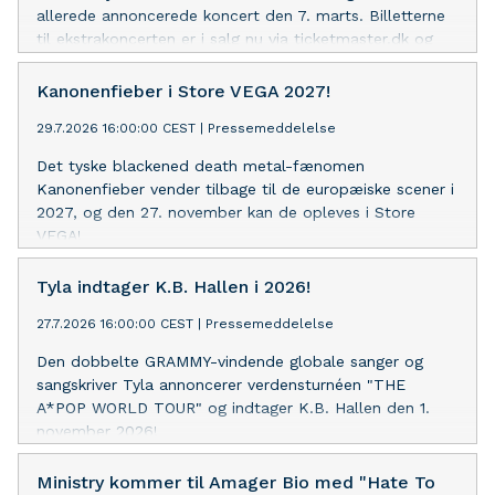
allerede annoncerede koncert den 7. marts. Billetterne
til ekstrakoncerten er i salg nu via ticketmaster.dk og
livenation.dk
Kanonenfieber i Store VEGA 2027!
29.7.2026 16:00:00 CEST
|
Pressemeddelelse
Det tyske blackened death metal-fænomen
Kanonenfieber vender tilbage til de europæiske scener i
2027, og den 27. november kan de opleves i Store
VEGA!
Tyla indtager K.B. Hallen i 2026!
27.7.2026 16:00:00 CEST
|
Pressemeddelelse
Den dobbelte GRAMMY-vindende globale sanger og
sangskriver Tyla annoncerer verdensturnéen "THE
A*POP WORLD TOUR" og indtager K.B. Hallen den 1.
november 2026!
Ministry kommer til Amager Bio med "Hate To