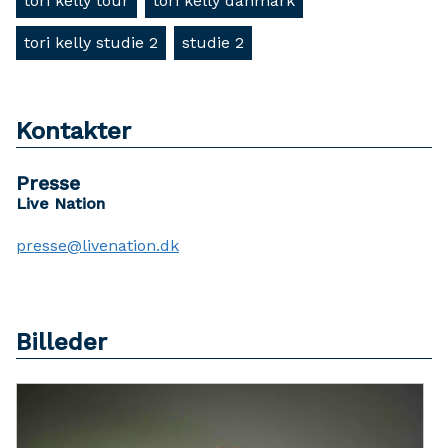
tori kelly tour
tori kelly danmark
tori kelly studie 2
studie 2
Kontakter
Presse
Live Nation
presse@livenation.dk
Billeder