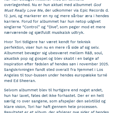
overlegenhed. Nu er hun aktuel med albummet
God
Must Really Love Me
, der udkommer via Epic Records d.
12. juni, og markerer en ny og mere sårbar æra i hendes
karriere. Forud for albummet har hun netop udgivet
singlerne “Control” og “Dive”, som peger mod et mere
nærværende og sjælfuldt musikalsk udtryk.
Hvor Tori tidligere har været kendt for teknisk
perfektion, viser hun nu en mere rå side af sig selv.
Albummet bevæger sig ubesværet mellem R&B, soul,
akustisk pop og gospel og blev skabt i en bølge af
inspiration efter fødslen af hendes søn i november 2025.
Sangskrivningen fandt sted overalt fra hjemmet i Los
Angeles til tour-bussen under hendes europæiske turné
med Ed Sheeran.
Selvom albummet blev til hurtigere end noget andet,
hun har lavet, føles det ikke forhastet. Der er en helt
særlig ro over sangene, som afspejler den selvtillid og
klare vision, Tori har haft gennem hele processen.
Resultatet er et album, der afslører nye sider af hendes