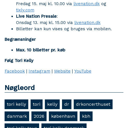
Fredag 15. maj kl. 10.00 via
livenation.dk
og
tixly.com
Live Nation Presale
:
Onsdag 13. maj kl. 15.00 via
livenation.dk
Billetter kan kun vises og bruges via mobilen.
Begrænsninger
Max. 10 billetter pr. køb
Følg Tori Kelly
Facebook
|
Instagram
|
Website
|
YouTube
Nøgleord
tori kelly
tori
kelly
dr
drkoncerthuset
danmark
2026
københavn
kbh