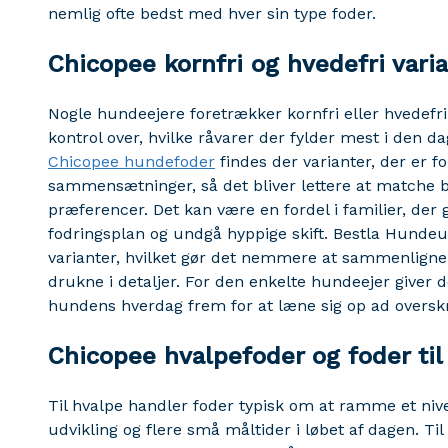
nemlig ofte bedst med hver sin type foder.
Chicopee kornfri og hvedefri vari
Nogle hundeejere foretrækker kornfri eller hvedefri 
kontrol over, hvilke råvarer der fylder mest i den da
Chicopee hundefoder
findes der varianter, der er 
sammensætninger, så det bliver lettere at matche 
præferencer. Det kan være en fordel i familier, der g
fodringsplan og undgå hyppige skift. Bestla Hundeu
varianter, hvilket gør det nemmere at sammenligne 
drukne i detaljer. For den enkelte hundeejer giver 
hundens hverdag frem for at læne sig op ad overskr
Chicopee hvalpefoder og foder til
Til hvalpe handler foder typisk om at ramme et nive
udvikling og flere små måltider i løbet af dagen. Ti