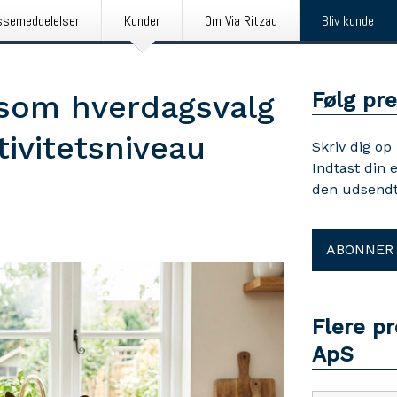
ssemeddelelser
Kunder
Om Via Ritzau
Bliv kunde
Følg pr
som hverdagsvalg
tivitetsniveau
Skriv dig op
Indtast din 
den udsendt
ABONNER
Flere p
ApS