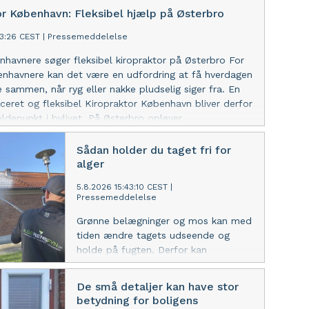
or København: Fleksibel hjælp på Østerbro
23:26 CEST
|
Pressemeddelelse
nhavnere søger fleksibel kiropraktor på Østerbro For
nhavnere kan det være en udfordring at få hverdagen
e sammen, når ryg eller nakke pludselig siger fra. En
aceret og fleksibel Kiropraktor København bliver derfor
holdepunkt i bylivet. På Østerbro oplever
linikker en stigende efterspørgsel på hurtige tider,
ighed og praktiske løsninger, der passer til både
Sådan holder du taget fri for
 lokale beboere. Fleksible tider i en travl hverdag
alger
erne Johan & Jørgensen på Østerbro oplever, at flere
5.8.2026 15:43:10 CEST
|
e efterspørger korte forløb, hurtig udredning og
Pressemeddelelse
r tid samme dag. Klinikken har i en årrække arbejdet
sse åbningstiderne til pendlere og børnefamilier med
Grønne belægninger og mos kan med
t tidlige morgenkonsultationer og akutte tider, der
tiden ændre tagets udseende og
både telefonisk og via nettet. For mange, der søger
holde på fugten. Derfor kan
 placeret Kiropraktor København, er netop
algebehandling i Odense være en
en af tilgængelighed, faglig tyngde og erfaren
relevant del af den løbende
De små detaljer kan have stor
boligvedligeholdelse, særligt hvis
betydning for boligens
taget ligger i skygge eller tæt på