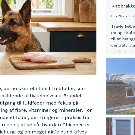
Kiroprakt
6.8.2026 10:
Travle købe
mange købe
til at hæng
centralt pl
et vigtigt 
kiropraktork
tydelig fagl
pendlere og
Kiropraktor
københavner
, der ønsker et stabilt fuldfoder, som
mulighed fo
 skiftende aktivitetsniveau. Brandet
på at tilpa
blandt ande
tilgang til fuldfoder med fokus på
kan bookes 
ng af fibre, vitaminer og mineraler. For
en centralt
e et foder, der fungerer i praksis fra
kombination
et mening at se på, hvordan Chicopee er
vurdering
miliehund og en meget aktiv hund trives