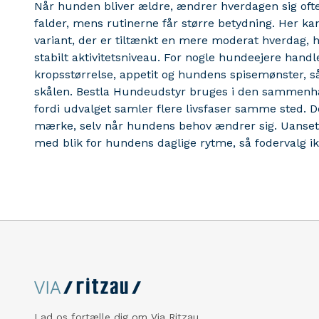
Når hunden bliver ældre, ændrer hverdagen sig oft
falder, mens rutinerne får større betydning. Her ka
variant, der er tiltænkt en mere moderat hverdag, hv
stabilt aktivitetsniveau. For nogle hundeejere han
kropsstørrelse, appetit og hundens spisemønster, s
skålen. Bestla Hundeudstyr bruges i den sammenhæ
fordi udvalget samler flere livsfaser samme sted. D
mærke, selv når hundens behov ændrer sig. Uanset 
med blik for hundens daglige rytme, så fodervalg ikke
Lad os fortælle dig om Via Ritzau