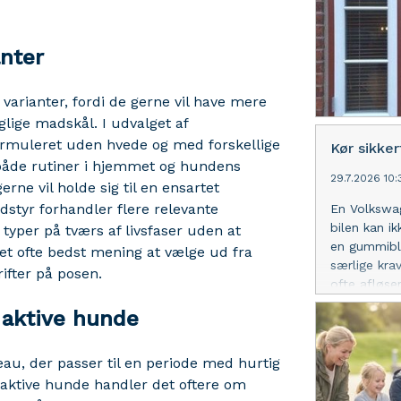
anter
varianter, fordi de gerne vil have mere
glige madskål. I udvalget af
formuleret uden hvede og med forskellige
Kør sikke
både rutiner i hjemmet og hundens
29.7.2026 10:
erne vil holde sig til en ensartet
dstyr forhandler flere relevante
En Volkswag
bilen kan i
typer på tværs af livsfaser uden at
en gummiblan
det ofte bedst mening at vælge ud fra
særlige kra
ifter på posen.
ofte afløse
Volkswagen 
 aktive hunde
kørsel, du 
sæt, kan du
model og de
au, der passer til en periode med hurtig
at vælge ud
l aktive hunde handler det oftere om
kontakt med