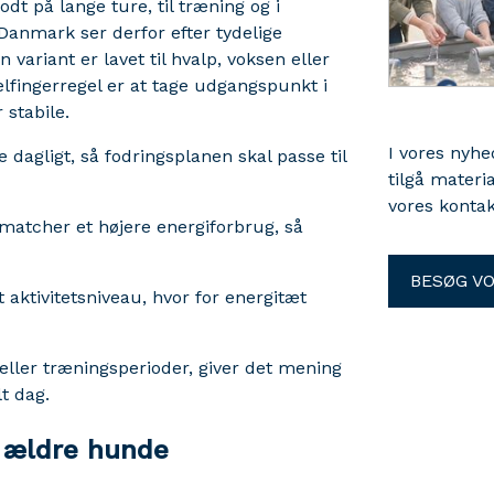
dt på lange ture, til træning og i
temperatur
anmark ser derfor efter tydelige
og mønstere
 variant er lavet til hvalp, voksen eller
vand og sja
lfingerregel er at tage udgangspunkt i
underlaget
 stabile.
bjerg og sn
I vores nyh
 dagligt, så fodringsplanen skal passe til
tilgå materi
vores kontak
 matcher et højere energiforbrug, så
BESØG V
aktivitetsniveau, hvor for energitæt
r eller træningsperioder, giver det mening
t dag.
g ældre hunde