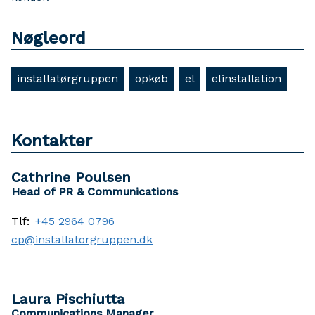
Nøgleord
installatørgruppen
opkøb
el
elinstallation
Kontakter
Cathrine Poulsen
Head of PR & Communications
Tlf:
+45 2964 0796
cp@installatorgruppen.dk
Laura Pischiutta
Communications Manager