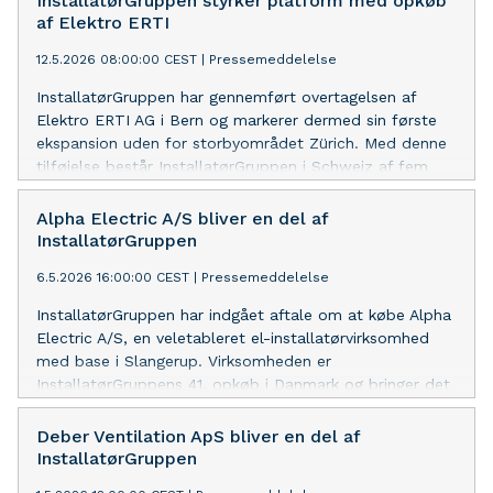
InstallatørGruppen styrker platform med opkøb
InstallatørGruppens "near-term", "long-term" og "net-
af Elektro ERTI
zero" emissionsreduktionsmål. Her forpligter Gruppen
12.5.2026 08:00:00 CEST
|
Pressemeddelelse
sig til at reducere sine absolutte scope 1 og 2
drivhusgasudledninger med 42% inden 2030 og 90%
InstallatørGruppen har gennemført overtagelsen af
inden 2050, begge fra et 2024-basisår. Herudover
Elektro ERTI AG i Bern og markerer dermed sin første
forpligter selskabet sig til at reducere scope 3
ekspansion uden for storbyområdet Zürich. Med denne
udledninger fra brug af solgte produkter med 25%
tilføjelse består InstallatørGruppen i Schweiz af fem
inden 2030 og 90% inden 2050, samt til at sikre, at
virksomheder, hvilket bringer det samlede antal
70% af Gruppens leverandører målt på omsætning vil
selskaber på tværs af Danmark og Schweiz op på 47.
Alpha Electric A/S bliver en del af
have videnskabeligt baserede drivhusgasreduktionsmål
InstallatørGruppen
inden 2030. InstallatørGruppen forpligter sig desuden til
at opnå net-zero drivhusgasudledninger på tværs af
6.5.2026 16:00:00 CEST
|
Pressemeddelelse
værdikæden inden 2050. Niels Eldrup Meidahl, Group
InstallatørGruppen har indgået aftale om at købe Alpha
CEO, InstallatørGrupp
Electric A/S, en veletableret el-installatørvirksomhed
med base i Slangerup. Virksomheden er
InstallatørGruppens 41. opkøb i Danmark og bringer det
samlede antal selskaber i Danmark og Schweiz op på
45.
Deber Ventilation ApS bliver en del af
InstallatørGruppen