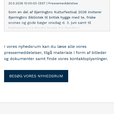
20.5.2026 10:00:00 CEST
|
Pressemeddelelse
Som en del af Bjerringbro Kulturfestival 2026 inviterer
Bjerringbro Bibliotek til britisk hygge med te, friske
scones og gode bøger onsdag d. 3. juni samt til
højtlæsning og kreativ hygge for familier i
aktivitetsvognen Trille mandag, tirsdag og onsdag
I vores nyhedsrum kan du læse alle vores
pressemeddelelser, tilgå materiale i form af billeder
og dokumenter samt finde vores kontaktoplysninger.
BESØG VORES NYHEDSRUM