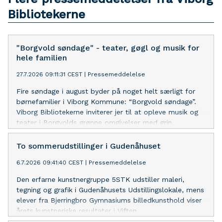
Bibliotekerne
"Borgvold søndage" - teater, gøgl og musik for
hele familien
27.7.2026 09:11:31 CEST
|
Pressemeddelelse
Fire søndage i august byder på noget helt særligt for
børnefamilier i Viborg Kommune: “Borgvold søndage”.
Viborg Bibliotekerne inviterer jer til at opleve musik og
teater i Borgvolds grønne omgivelser med grin,
overraskelser og skønne rytmer i højsædet.
To sommerudstillinger i Gudenåhuset
6.7.2026 09:41:40 CEST
|
Pressemeddelelse
Den erfarne kunstnergruppe 5STK udstiller maleri,
tegning og grafik i Gudenåhusets Udstillingslokale, mens
elever fra Bjerringbro Gymnasiums billedkunsthold viser
årets kunstneriske resultater i Viften