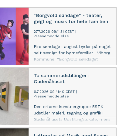
"Borgvold søndage" - teater,
gøgl og musik for hele familien
27.7.2026 09:11:31 CEST
|
Pressemeddelelse
Fire søndage i august byder på noget
helt særligt for børnefamilier i Viborg
Kommune: “Borgvold søndage”.
Viborg Bibliotekerne inviterer jer til at
opleve musik og teater i Borgvolds
To sommerudstillinger i
grønne omgivelser med grin,
Gudenåhuset
overraskelser og skønne rytmer i
højsædet.
6.7.2026 09:41:40 CEST
|
Pressemeddelelse
Den erfarne kunstnergruppe 5STK
udstiller maleri, tegning og grafik i
Gudenåhusets Udstillingslokale, mens
elever fra Bjerringbro Gymnasiums
billedkunsthold viser årets
Lytteratur og Musik med Sonny