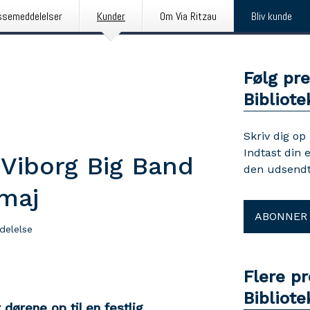
ssemeddelelser
Kunder
Om Via Ritzau
Bliv kunde
Følg pr
Bibliote
Skriv dig op
Indtast din 
Viborg Big Band
den udsendt
 maj
ABONNER
delelse
Flere p
Bibliote
 dørene op til en festlig