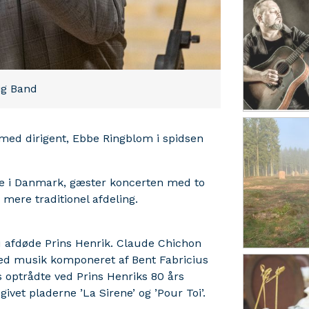
ig Band
 med dirigent, Ebbe Ringblom i spidsen
e i Danmark, gæster koncerten med to
 mere traditionel afdeling.
 afdøde Prins Henrik. Claude Chichon
 med musik komponeret af Bent Fabricius
ius optrådte ved Prins Henriks 80 års
ivet pladerne ’La Sirene’ og ’Pour Toi’.