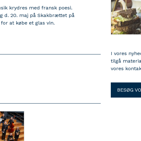
usik krydres med fransk poesi.
ag d. 20. maj på Skakbrættet på
for at købe et glas vin.
I vores nyh
tilgå materi
vores kontak
BESØG V