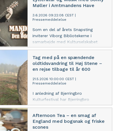
kunstneriske resultater i Viften
Møller i Amtmandens Have
3.6.2026 09:22:08 CEST
|
Pressemeddelelse
Som en del af årets Snapsting
inviterer Viborg Bibliotekerne i
samarbejde med Kulturselskabet
indenfor i Amtmandens Have fredag
d. 19. juni kl. 16.45.
Tag med på en spændende
oldtidsvandring til Høj Stene –
en rejse tilbage til år 600
21.5.2026 10:00:00 CEST
|
Pressemeddelelse
I anledning af Bjerringbro
Kulturfestival har Bjerringbro
Folkeuniversitet arrangeret en
historisk vandring langs Trækstien ved
Afternoon Tea – en smag af
Gudenåen d. 2. juni kl. 19-21
England med bogsnak og friske
scones