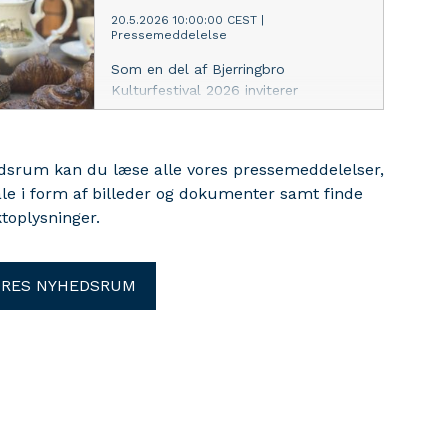
20.5.2026 10:00:00 CEST
|
Pressemeddelelse
Som en del af Bjerringbro
Kulturfestival 2026 inviterer
Bjerringbro Bibliotek til britisk hygge
med te, friske scones og gode bøger
onsdag d. 3. juni samt til højtlæsning
edsrum kan du læse alle vores pressemeddelelser,
og kreativ hygge for familier i
ale i form af billeder og dokumenter samt finde
aktivitetsvognen Trille mandag,
toplysninger.
tirsdag og onsdag
ORES NYHEDSRUM