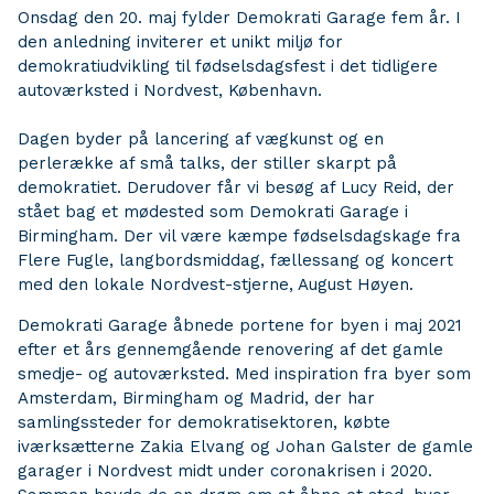
Onsdag den 20. maj fylder Demokrati Garage fem år. I
den anledning inviterer et unikt miljø for
demokratiudvikling til fødselsdagsfest i det tidligere
autoværksted i Nordvest, København.
Dagen byder på lancering af vægkunst og en
perlerække af små talks, der stiller skarpt på
demokratiet. Derudover får vi besøg af Lucy Reid, der
stået bag et mødested som Demokrati Garage i
Birmingham. Der vil være kæmpe fødselsdagskage fra
Flere Fugle, langbordsmiddag, fællessang og koncert
med den lokale Nordvest-stjerne, August Høyen.
Demokrati Garage åbnede portene for byen i maj 2021
efter et års gennemgående renovering af det gamle
smedje- og autoværksted. Med inspiration fra byer som
Amsterdam, Birmingham og Madrid, der har
samlingssteder for demokratisektoren, købte
iværksætterne Zakia Elvang og Johan Galster de gamle
garager i Nordvest midt under coronakrisen i 2020.