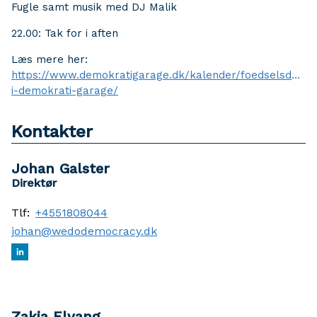
Fugle samt musik med DJ Malik
22.00: Tak for i aften
Læs mere her:
https://www.demokratigarage.dk/kalender/foedselsdagsf
i-demokrati-garage/
Kontakter
Johan Galster
Direktør
Tlf:
+4551808044
johan@wedodemocracy.dk
Zakia Elvang