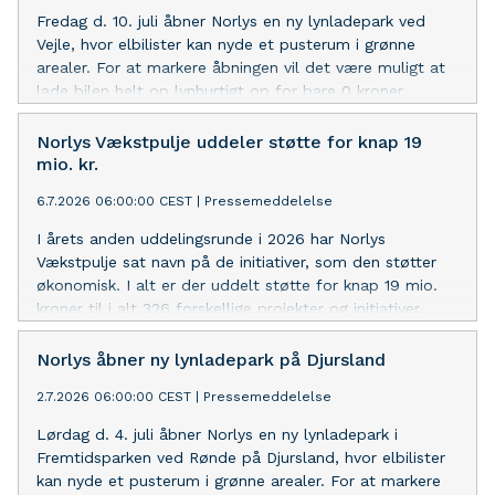
Fredag d. 10. juli åbner Norlys en ny lynladepark ved
Vejle, hvor elbilister kan nyde et pusterum i grønne
arealer. For at markere åbningen vil det være muligt at
lade bilen helt op lynhurtigt op for bare 0 kroner.
Norlys Vækstpulje uddeler støtte for knap 19
mio. kr.
6.7.2026 06:00:00 CEST
|
Pressemeddelelse
I årets anden uddelingsrunde i 2026 har Norlys
Vækstpulje sat navn på de initiativer, som den støtter
økonomisk. I alt er der uddelt støtte for knap 19 mio.
kroner til i alt 326 forskellige projekter og initiativer.
Norlys åbner ny lynladepark på Djursland
2.7.2026 06:00:00 CEST
|
Pressemeddelelse
Lørdag d. 4. juli åbner Norlys en ny lynladepark i
Fremtidsparken ved Rønde på Djursland, hvor elbilister
kan nyde et pusterum i grønne arealer. For at markere