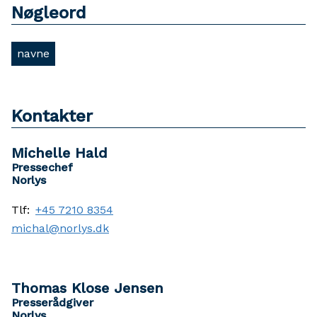
Nøgleord
navne
Kontakter
Michelle Hald
Pressechef
Norlys
Tlf:
+45 7210 8354
michal@norlys.dk
Thomas Klose Jensen
Presserådgiver
Norlys