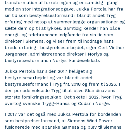
transformation af forretningen og er samtidig i gang
med en stor integrationsopgave. Jukka Pertola har fra
sin tid som bestyrelsesformand i blandt andet Tryg
erfaring med netop at sammenlægge organisationer og
sætte dem op til at lykkes. Samtidig kender han både
energi- og telebranchen indgående fra sin tid som
direktør i Siemens, og vi ser frem til inddrage hans
brede erfaring i bestyrelsesarbejdet, siger Gert Vinther
Jørgensen, administrerende direktør i Norlys og
bestyrelsesformand i Norlys’ kundeselskab.
Jukka Pertola har siden 2017 helliget sig
bestyrelsesarbejdet og var blandt andet
bestyrelsesformand i Tryg fra 2018 og frem til 2026. I
den periode voksede Tryg til at blive Skandinaviens
største forsikringsselskab. Det skete i 2022, hvor Tryg
overtog svenske Trygg-Hansa og Codan i Norge.
I 2017 var det også med Jukka Pertola for bordenden
som bestyrelsesformand, at Siemens Wind Power
fusionerede med spanske Gamesa og blev til Siemens