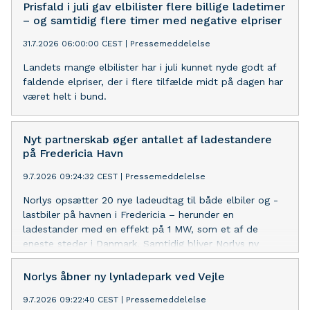
Prisfald i juli gav elbilister flere billige ladetimer
– og samtidig flere timer med negative elpriser
31.7.2026 06:00:00 CEST
|
Pressemeddelelse
Landets mange elbilister har i juli kunnet nyde godt af
faldende elpriser, der i flere tilfælde midt på dagen har
været helt i bund.
Nyt partnerskab øger antallet af ladestandere
på Fredericia Havn
9.7.2026 09:24:32 CEST
|
Pressemeddelelse
Norlys opsætter 20 nye ladeudtag til både elbiler og -
lastbiler på havnen i Fredericia – herunder en
ladestander med en effekt på 1 MW, som et af de
eneste steder i Danmark. Samtidig bliver Norlys ny
elleverandør for Fredericia Havn, som med udvidelsen
af containerterminalen står over for vækst de næste
Norlys åbner ny lynladepark ved Vejle
mange år og netop har fokus på elektrificering.
9.7.2026 09:22:40 CEST
|
Pressemeddelelse