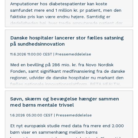
Amputationer hos diabetespatienter kan koste
samfundet mere end 1 million kr. pr patient, men den
faktiske pris kan være endnu højere. Samtidig er
dødeligheden høj, hver tredje amputerede patient dør
inden for tre måneder.
Danske hospitaler lancerer stor fælles satsning
på sundhedsinnovation
11.6.2026 11:00:00 CEST
|
Pressemeddelelse
Med en bevilling på 286 mio. kr. fra Novo Nordisk
Fonden, samt signifikant medfinansiering fra de danske
regioner, udvider de danske hospitaler nu markant den
fælles nationale innovationsplatform, BETA.HEALTH,
der skal sikre nytænkende sundhedsløsninger hele vejen
fra idé til behandling.
Søvn, skærm og bevægelse hænger sammen
med børns mentale trivsel
1.6.2026 05:30:00 CEST
|
Pressemeddelelse
Et nyt europæisk studie med data fra mere end 2.000
børn viser en sammenhæng mellem børns