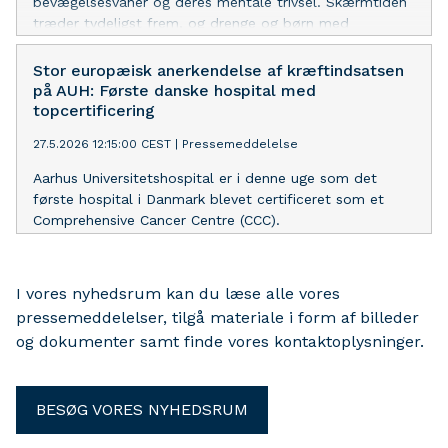
bevægelsesvaner og deres mentale trivsel. Skærmtiden
træder tydeligst frem, og drenge og børn med
overvægt ser ud til at være de mest sårbare.
Stor europæisk anerkendelse af kræftindsatsen
på AUH: Første danske hospital med
topcertificering
27.5.2026 12:15:00 CEST
|
Pressemeddelelse
Aarhus Universitetshospital er i denne uge som det
første hospital i Danmark blevet certificeret som et
Comprehensive Cancer Centre (CCC).
I vores nyhedsrum kan du læse alle vores
pressemeddelelser, tilgå materiale i form af billeder
og dokumenter samt finde vores kontaktoplysninger.
BESØG VORES NYHEDSRUM