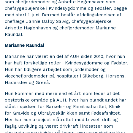
som chefjordemoder og Anisette Høgenhaven som
chefsygeplejerske i Kvindesygdomme og Fødsler, begge
med start 1. juni. Dermed består afdelingsledelsen af
cheflæge Jannie Dalby Salvig, chefsygeplejerske
Anisette Høgenhaven og chefjordemoder Marianne
Raundal.
Marianne Raundal
Marianne har været en del af AUH siden 2010, hvor hun
har haft forskellige roller i Kvindesygdomme og Fødsler.
Hun har tidligere arbejdet som jordemoder og
vicechefjordemoder på hospitaler i Silkeborg, Horsens,
Haderslev og Grenå.
Hun kommer med mere end et årti som leder af det
obstetriske område på AUH, hvor hun blandt andet har
stået i spidsen for Barsels- og Familieafsnittet, Klinik
for Gravide og Ultralydsklinikken samt Fødeafsnittet.
Her har hun arbejdet målrettet med trivsel, drift og
faglig udvikling og været drivkraft i indsatser som
styrkede samarbejder på tværs, nye screeningspakker