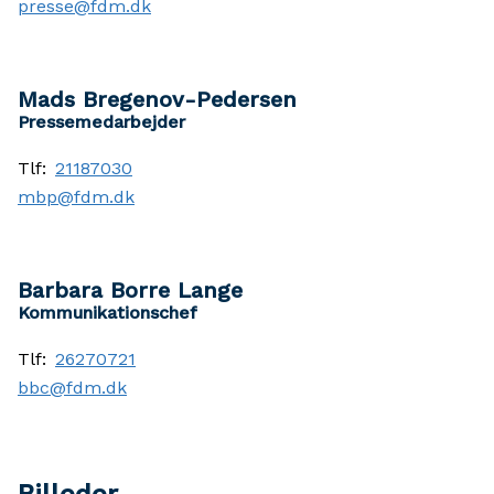
presse@fdm.dk
Mads Bregenov-Pedersen
Pressemedarbejder
Tlf:
21187030
mbp@fdm.dk
Barbara Borre Lange
Kommunikationschef
Tlf:
26270721
bbc@fdm.dk