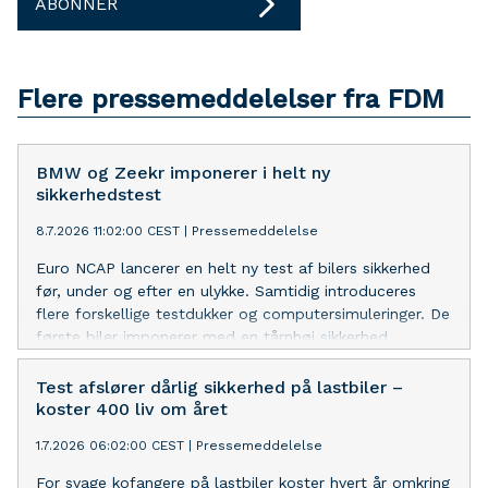
ABONNER
Flere pressemeddelelser fra FDM
BMW og Zeekr imponerer i helt ny
sikkerhedstest
8.7.2026 11:02:00 CEST
|
Pressemeddelelse
Euro NCAP lancerer en helt ny test af bilers sikkerhed
før, under og efter en ulykke. Samtidig introduceres
flere forskellige testdukker og computersimuleringer. De
første biler imponerer med en tårnhøj sikkerhed.
Test afslører dårlig sikkerhed på lastbiler –
koster 400 liv om året
1.7.2026 06:02:00 CEST
|
Pressemeddelelse
For svage kofangere på lastbiler koster hvert år omkring