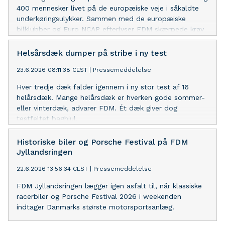
400 mennesker livet på de europæiske veje i såkaldte
underkøringsulykker. Sammen med de europæiske
bilklubber og Euro NCAP efterlyser FDM skærpede krav
til kofangerne.
Helsårsdæk dumper på stribe i ny test
23.6.2026 08:11:38 CEST
|
Pressemeddelelse
Hver tredje dæk falder igennem i ny stor test af 16
helårsdæk. Mange helårsdæk er hverken gode sommer-
eller vinterdæk, advarer FDM. Ét dæk giver dog
testfeltet baghjul.
Historiske biler og Porsche Festival på FDM
Jyllandsringen
22.6.2026 13:56:34 CEST
|
Pressemeddelelse
FDM Jyllandsringen lægger igen asfalt til, når klassiske
racerbiler og Porsche Festival 2026 i weekenden
indtager Danmarks største motorsportsanlæg.