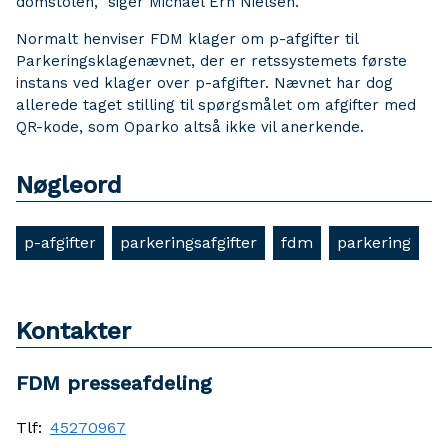
domstolen,” siger Michael Ern Nielsen.
Normalt henviser FDM klager om p-afgifter til
Parkeringsklagenævnet, der er retssystemets første
instans ved klager over p-afgifter. Nævnet har dog
allerede taget stilling til spørgsmålet om afgifter med
QR-kode, som Oparko altså ikke vil anerkende.
Nøgleord
p-afgifter
parkeringsafgifter
fdm
parkering
Kontakter
FDM presseafdeling
Tlf:
45270967