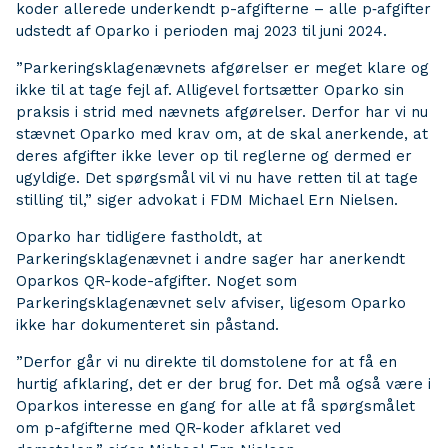
koder allerede underkendt p-afgifterne – alle p‑afgifter
udstedt af Oparko i perioden maj 2023 til juni 2024.
”Parkeringsklagenævnets afgørelser er meget klare og
ikke til at tage fejl af. Alligevel fortsætter Oparko sin
praksis i strid med nævnets afgørelser. Derfor har vi nu
stævnet Oparko med krav om, at de skal anerkende, at
deres afgifter ikke lever op til reglerne og dermed er
ugyldige. Det spørgsmål vil vi nu have retten til at tage
stilling til,” siger advokat i FDM Michael Ern Nielsen.
Oparko har tidligere fastholdt, at
Parkeringsklagenævnet i andre sager har anerkendt
Oparkos QR-kode-afgifter. Noget som
Parkeringsklagenævnet selv afviser, ligesom Oparko
ikke har dokumenteret sin påstand.
”Derfor går vi nu direkte til domstolene for at få en
hurtig afklaring, det er der brug for. Det må også være i
Oparkos interesse en gang for alle at få spørgsmålet
om p-afgifterne med QR-koder afklaret ved