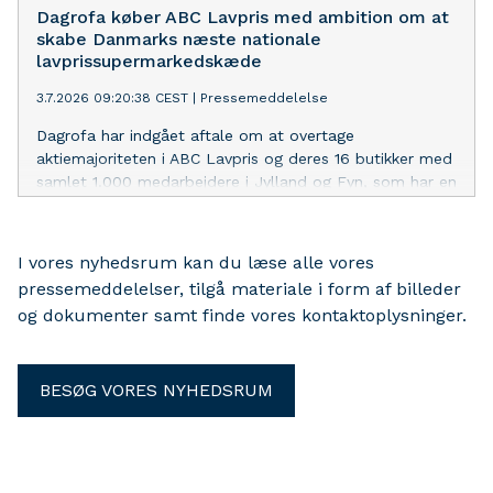
Foodservice udviklet et særligt diplom for MadMod og
Dagrofa køber ABC Lavpris med ambition om at
en tilhørende pin, som gruppeledere kan give til
skabe Danmarks næste nationale
spejdere, der viser mod og nysgerrighed ved måltiderne.
lavprissupermarkedskæde
3.7.2026 09:20:38 CEST
|
Pressemeddelelse
Dagrofa har indgået aftale om at overtage
aktiemajoriteten i ABC Lavpris og deres 16 butikker med
samlet 1.000 medarbejdere i Jylland og Fyn, som har en
årlig milliardomsætning. Med opkøbet tager Dagrofa et
strategisk skridt ind i lavprissupermarkedsegmentet og
får samtidig en ny vækstplatform, der på sigt skal
I vores nyhedsrum kan du læse alle vores
udvikles til en landsdækkende
pressemeddelelser, tilgå materiale i form af billeder
lavprissupermarkedskæde.
og dokumenter samt finde vores kontaktoplysninger.
BESØG VORES NYHEDSRUM