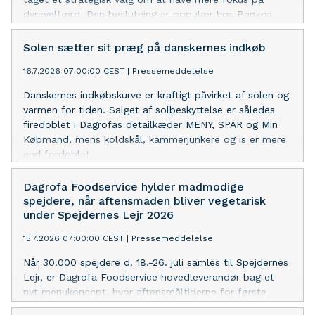
dyrevelfærd. Den beslutning er populær hos Banzos
gæster og salget af retter med oksekød er denne
sommer steget med næsten 10%.
Solen sætter sit præg på danskernes indkøb
16.7.2026 07:00:00 CEST
|
Pressemeddelelse
Danskernes indkøbskurve er kraftigt påvirket af solen og
varmen for tiden. Salget af solbeskyttelse er således
firedoblet i Dagrofas detailkæder MENY, SPAR og Min
Købmand, mens koldskål, kammerjunkere og is er mere
end fordoblet.
Dagrofa Foodservice hylder madmodige
spejdere, når aftensmaden bliver vegetarisk
under Spejdernes Lejr 2026
15.7.2026 07:00:00 CEST
|
Pressemeddelelse
Når 30.000 spejdere d. 18.-26. juli samles til Spejdernes
Lejr, er Dagrofa Foodservice hovedleverandør bag et
nyt menukoncept, hvor aftensmåltiderne for første
gang er 100% vegetariske. Til formålet har Dagrofa