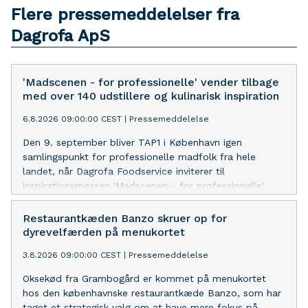
Flere pressemeddelelser fra
Dagrofa ApS
'Madscenen - for professionelle' vender tilbage
med over 140 udstillere og kulinarisk inspiration
6.8.2026 09:00:00 CEST
|
Pressemeddelelse
Den 9. september bliver TAP1 i København igen
samlingspunkt for professionelle madfolk fra hele
landet, når Dagrofa Foodservice inviterer til
inspirationsmessen 'Madscenen - for professionelle'.
Med mere end 140 udstillere, smagsoplevelser, et
omfattende program af masterclasses og et særligt
Restaurantkæden Banzo skruer op for
fokus på økologi med Aarstiderne i en central rolle er
dyrevelfærden på menukortet
der lagt op til en dag fyldt med inspiration og ny viden
3.8.2026 09:00:00 CEST
|
Pressemeddelelse
for den danske foodservicebranche.
Oksekød fra Grambogård er kommet på menukortet
hos den københavnske restaurantkæde Banzo, som har
taget et strategisk valg om at have mere fokus på