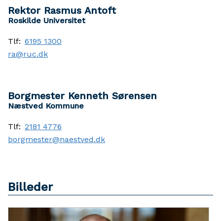
Rektor Rasmus Antoft
Roskilde Universitet
Tlf:
6195 1300
ra@ruc.dk
Borgmester Kenneth Sørensen
Næstved Kommune
Tlf:
2181 4776
borgmester@naestved.dk
Billeder