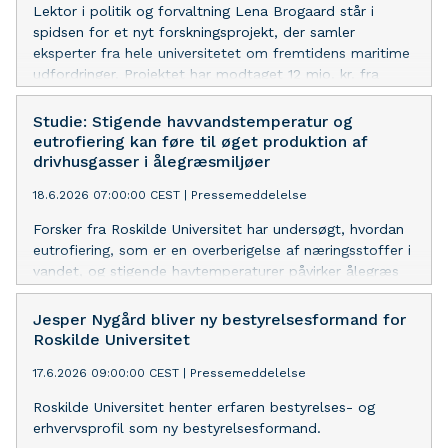
Lektor i politik og forvaltning Lena Brogaard står i
spidsen for et nyt forskningsprojekt, der samler
eksperter fra hele universitetet om fremtidens maritime
udfordringer. Projektet har modtaget 12 mio. kr. fra
NORDEN//Orient’s Fond.
Studie: Stigende havvandstemperatur og
eutrofiering kan føre til øget produktion af
drivhusgasser i ålegræsmiljøer
18.6.2026 07:00:00 CEST
|
Pressemeddelelse
Forsker fra Roskilde Universitet har undersøgt, hvordan
eutrofiering, som er en overberigelse af næringsstoffer i
vandet, og stigende havtemperaturer påvirker ålegræs
og udledning af gasser som lattergas, nitrogenoxid og
svovlbrinte.
Jesper Nygård bliver ny bestyrelsesformand for
Roskilde Universitet
17.6.2026 09:00:00 CEST
|
Pressemeddelelse
Roskilde Universitet henter erfaren bestyrelses- og
erhvervsprofil som ny bestyrelsesformand.