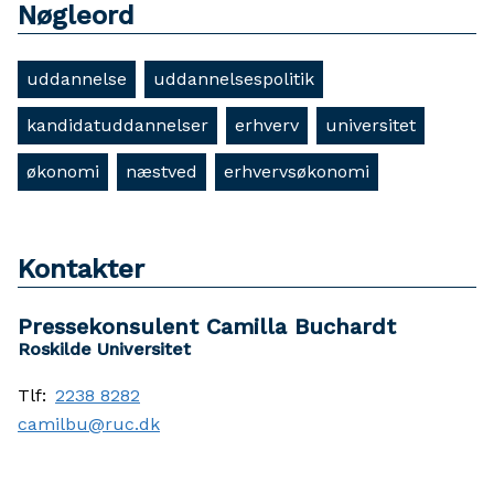
Nøgleord
uddannelse
uddannelsespolitik
kandidatuddannelser
erhverv
universitet
økonomi
næstved
erhvervsøkonomi
Kontakter
Pressekonsulent Camilla Buchardt
Roskilde Universitet
Tlf:
2238 8282
camilbu@ruc.dk