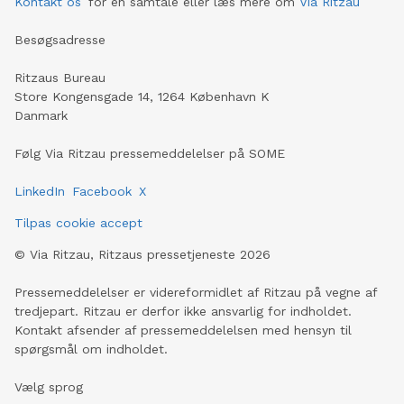
Kontakt os
for en samtale eller læs mere om
Via Ritzau
Besøgsadresse
Ritzaus Bureau
Store Kongensgade 14, 1264 København K
Danmark
Følg Via Ritzau pressemeddelelser på SOME
LinkedIn
Facebook
X
Tilpas cookie accept
©
Via Ritzau, Ritzaus pressetjeneste
2026
Pressemeddelelser er videreformidlet af Ritzau på vegne af
tredjepart. Ritzau er derfor ikke ansvarlig for indholdet.
Kontakt afsender af pressemeddelelsen med hensyn til
spørgsmål om indholdet.
Vælg sprog