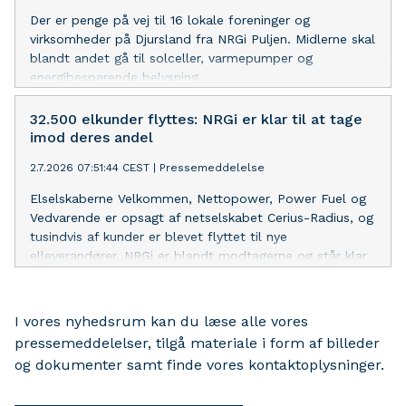
Der er penge på vej til 16 lokale foreninger og
virksomheder på Djursland fra NRGi Puljen. Midlerne skal
blandt andet gå til solceller, varmepumper og
energibesparende belysning.
32.500 elkunder flyttes: NRGi er klar til at tage
imod deres andel
2.7.2026 07:51:44 CEST
|
Pressemeddelelse
Elselskaberne Velkommen, Nettopower, Power Fuel og
Vedvarende er opsagt af netselskabet Cerius-Radius, og
tusindvis af kunder er blevet flyttet til nye
elleverandører. NRGi er blandt modtagerne og står klar
til at tage imod elkunderne med et dedikeret
kundeteam, der skal sikre en tryg overgang.
I vores nyhedsrum kan du læse alle vores
pressemeddelelser, tilgå materiale i form af billeder
og dokumenter samt finde vores kontaktoplysninger.