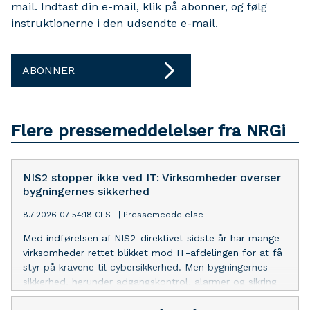
mail. Indtast din e-mail, klik på abonner, og følg
instruktionerne i den udsendte e-mail.
ABONNER
Flere pressemeddelelser fra NRGi
NIS2 stopper ikke ved IT: Virksomheder overser
bygningernes sikkerhed
8.7.2026 07:54:18 CEST
|
Pressemeddelelse
Med indførelsen af NIS2-direktivet sidste år har mange
virksomheder rettet blikket mod IT-afdelingen for at få
styr på kravene til cybersikkerhed. Men bygningernes
sikkerhed, herunder adgangskontrol, alarmer og sikring
af tekniske anlæg, risikerer at blive overset, advarer