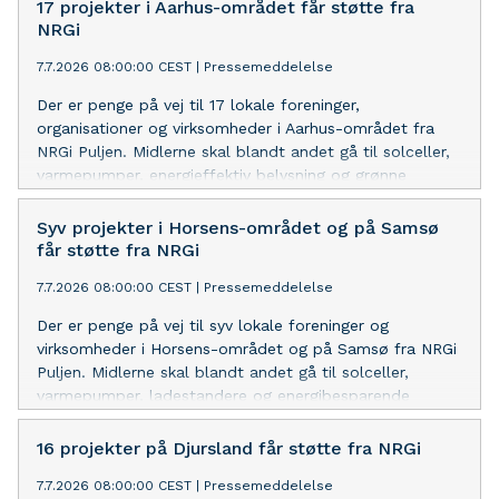
NRGi ELCON.
17 projekter i Aarhus-området får støtte fra
NRGi
7.7.2026 08:00:00 CEST
|
Pressemeddelelse
Der er penge på vej til 17 lokale foreninger,
organisationer og virksomheder i Aarhus-området fra
NRGi Puljen. Midlerne skal blandt andet gå til solceller,
varmepumper, energieffektiv belysning og grønne
fællesskabsprojekter.
Syv projekter i Horsens-området og på Samsø
får støtte fra NRGi
7.7.2026 08:00:00 CEST
|
Pressemeddelelse
Der er penge på vej til syv lokale foreninger og
virksomheder i Horsens-området og på Samsø fra NRGi
Puljen. Midlerne skal blandt andet gå til solceller,
varmepumper, ladestandere og energibesparende
løsninger.
16 projekter på Djursland får støtte fra NRGi
7.7.2026 08:00:00 CEST
|
Pressemeddelelse