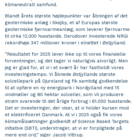
klimaneutralt samfund.
Blandt årets største højdepunkter var åbningen af det
geotermiske anlæg i Skejby, et af Europas største
geotermiske fjernvarmeanlæg, som leverer fjernvarme
til cirka 12.000 husstande. Derudover investerede NRGi
rekordhøje 347 millioner kroner i elnettet i Østjylland.
”Resultatet for 2025 lever ikke op til vores finansielle
forventninger, og det tager vi naturligvis alvorligt. Men
jeg er glad for, at vi i et svært år har fastholdt vores
investeringstempo. Vi åbnede Østjyllands største
solcellepark på Djursland og fik samtidig godkendelse
til at opføre en ny energipark i Nordjylland med 15
vindmøller og 80 hektar solceller, som vil producere
strøm svarende til det årlige forbrug i 61.000 husstande.
Det er investeringer, der viser, at vi holder kursen mod
et elektrificeret Danmark. At vi i 2025 også fik vores
klimamålsætninger godkendt af Science Based Targets
initiative (SBTi), understreger, at vi er forpligtede på
mere end ord,” siger Jacob Vittrup.