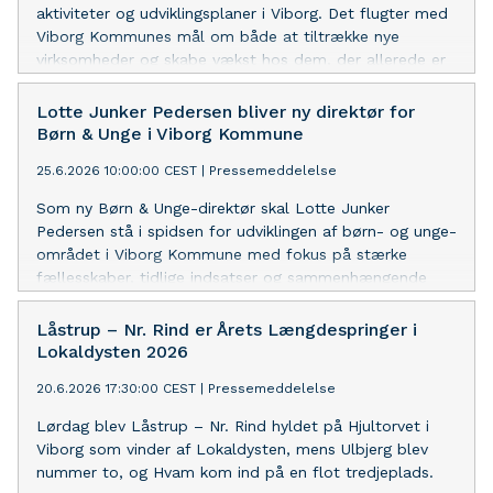
aktiviteter og udviklingsplaner i Viborg. Det flugter med
Viborg Kommunes mål om både at tiltrække nye
virksomheder og skabe vækst hos dem, der allerede er
en del af det lokale erhvervsliv.
Lotte Junker Pedersen bliver ny direktør for
Børn & Unge i Viborg Kommune
25.6.2026 10:00:00 CEST
|
Pressemeddelelse
Som ny Børn & Unge-direktør skal Lotte Junker
Pedersen stå i spidsen for udviklingen af børn- og unge-
området i Viborg Kommune med fokus på stærke
fællesskaber, tidlige indsatser og sammenhængende
løsninger - både i Børn & Unge og på tværs af hele
kommunen.
Låstrup – Nr. Rind er Årets Længdespringer i
Lokaldysten 2026
20.6.2026 17:30:00 CEST
|
Pressemeddelelse
Lørdag blev Låstrup – Nr. Rind hyldet på Hjultorvet i
Viborg som vinder af Lokaldysten, mens Ulbjerg blev
nummer to, og Hvam kom ind på en flot tredjeplads.