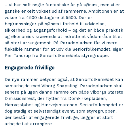
– Vi har haft nogle fantastiske år på sØnæs, men vi er
ganske enkelt vokset ud af rammerne. Ambitionen er at
vokse fra 4500 deltagere til 5500. Der er
begrænsninger på sØnæs i forhold til udvidelse,
sikkerhed og adgangsforhold – og det er både praktisk
og økonomisk krævende at indrette et vådområde til et
så stort arrangement. På Paradepladsen får vi mere
fleksible rammer for at udvikle Seniorfolkemødet, siger
Per Tandrup fra Seniorfolkemødets styregruppe.
Engagerede frivillige
De nye rammer betyder også, at Seniorfolkemødet kan
samarbejde med Viborg Snapsting. Paradepladsen skal
senere på ugen danne ramme om både Viborgs Største
Dimissionsfest, der flytter fra Domkirkepladsen,
Hærvejsløbet og Hærvejsmarchen. Seniorfolkemødet er
dog stadig et selvstændigt event, som styregruppen,
der består af engagerede frivillige, lægger et stort
arbejde i at arrangere.