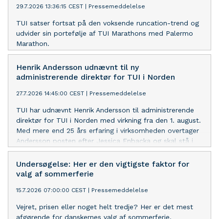
29.7.2026 13:36:15 CEST
|
Pressemeddelelse
TUI satser fortsat på den voksende runcation-trend og
udvider sin portefølje af TUI Marathons med Palermo
Marathon.
Henrik Andersson udnævnt til ny
administrerende direktør for TUI i Norden
27.7.2026 14:45:00 CEST
|
Pressemeddelelse
TUI har udnævnt Henrik Andersson til administrerende
direktør for TUI i Norden med virkning fra den 1. august.
Med mere end 25 års erfaring i virksomheden overtager
Andersson posten efter Jessica Enbacka og skal stå i
spidsen for den nordiske forretning med fortsat fokus
på vækst, innovation og kundeværdi.
Undersøgelse: Her er den vigtigste faktor for
valg af sommerferie
15.7.2026 07:00:00 CEST
|
Pressemeddelelse
Vejret, prisen eller noget helt tredje? Her er det mest
afgørende for danskernes valg af sommerferie.