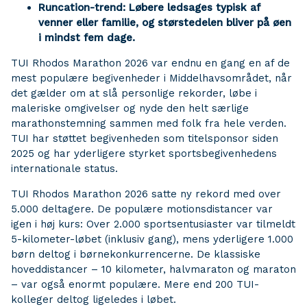
Runcation-trend: Løbere ledsages typisk af
venner eller familie, og størstedelen bliver på øen
i mindst fem dage.
TUI Rhodos Marathon 2026 var endnu en gang en af de
mest populære begivenheder i Middelhavsområdet, når
det gælder om at slå personlige rekorder, løbe i
maleriske omgivelser og nyde den helt særlige
marathonstemning sammen med folk fra hele verden.
TUI har støttet begivenheden som titelsponsor siden
2025 og har yderligere styrket sportsbegivenhedens
internationale status.
TUI Rhodos Marathon 2026 satte ny rekord med over
5.000 deltagere. De populære motionsdistancer var
igen i høj kurs: Over 2.000 sportsentusiaster var tilmeldt
5-kilometer-løbet (inklusiv gang), mens yderligere 1.000
børn deltog i børnekonkurrencerne. De klassiske
hoveddistancer – 10 kilometer, halvmaraton og maraton
– var også enormt populære. Mere end 200 TUI-
kolleger deltog ligeledes i løbet.