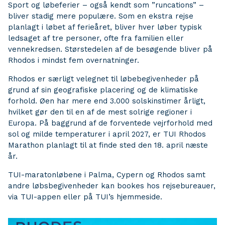
Sport og løbeferier – også kendt som ”runcations” –
bliver stadig mere populære. Som en ekstra rejse
planlagt i løbet af ferieåret, bliver hver løber typisk
ledsaget af tre personer, ofte fra familien eller
vennekredsen. Størstedelen af de besøgende bliver på
Rhodos i mindst fem overnatninger.
Rhodos er særligt velegnet til løbebegivenheder på
grund af sin geografiske placering og de klimatiske
forhold. Øen har mere end 3.000 solskinstimer årligt,
hvilket gør den til en af de mest solrige regioner i
Europa. På baggrund af de forventede vejrforhold med
sol og milde temperaturer i april 2027, er TUI Rhodos
Marathon planlagt til at finde sted den 18. april næste
år.
TUI-maratonløbene i Palma, Cypern og Rhodos samt
andre løbsbegivenheder kan bookes hos rejsebureauer,
via TUI-appen eller på TUI’s hjemmeside.