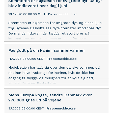
Sommeren er højsæson for svigtede dyr: 38 dyr
blev indleveret hver dag i juni
23.7.2026 06:00:00 CEST
|
Pressemeddelelse
Sommeren er højsæson for svigtede dyr, og alene i juni
tog Dyrenes Beskyttelses dyreinternater imod 1.144 dyr.
De mange indleveringer lægger et stort pres på
internaterne, og højsæsonen er langt fra ovre.
Pas godt på din kanin i sommervarmen
14.7.2026 06:00:00 CEST
|
Pressemeddelelse
Hedebølgen har lagt sig over den danske sommer, og
det kan blive livsfarligt for kaniner, hvis de ikke har
adgang til skygge og mulighed for at køle sig ned,
advarer Dyrenes Beskyttelse.
Mens Europa kogte, sendte Danmark over
270.000 grise ud på vejene
3.7.2026 06:00:00 CEST
|
Pressemeddelelse