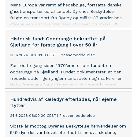
Mens Europa var ramt af hedebølge, fortsatte danske
grisetransporter ud af landet. Dyrenes Beskyttelse
fulgte en transport fra Rødby og målte 37 grader hos
grisene -en klar overtrædelse af kravet om maks. 30
grader. Nu opfordrer organisationen til at de danske
myndigheder ændrer deres godkendelsespraksis og reelt
Historisk fund: Odderunge bekræftet på
håndhæver EU’s minimumskrav for dyretransporter.
Sjælland for første gang i over 50 år
30.6.2026 06:00:00 CEST
|
Pressemeddelelse
For første gang siden 1970’erne er der fundet en
odderunge på Sjælland. Fundet dokumenterer, at den
fredede odder igen yngler i landsdelen og markerer en
vigtig fremgang for et toprovdyr, der hører hjemme i
den danske natur.
Hundredvis af kæledyr efterlades, når ejerne
flytter
24.6.2026 06:00:00 CEST
|
Pressemeddelelse
Sidste år modtog Dyrenes Beskyttelse henvendelser om
549 dyr, der var blevet efterladt til en uvis skæbne,