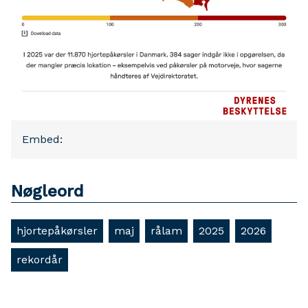
Embed:
Nøgleord
hjortepåkørsler
maj
rålam
2025
2026
rekordår