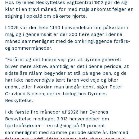
Hos Dyrenes Beskyttelses vagtcentral 1812 gør de sig
klar til en travl måned, for med majs ankomst følger en
stigning i opkald om påkørte hjorte.
I 2025 var der hele 1.140 henvendelser om påkørsler i
maj, og i gennemsnit er der 300 flere sager i denne
måned sammenlignet med de omkringliggende forårs-
og sommermåneder.
”Foråret og det lunere vejr gør, at dyrene generelt
bliver mere aktive. Samtidig er det i denne periode, at
sidste års rålam begynder at stå på egne ben, og de
har ikke nødvendigvis lært faren ved veje og biler
endnu, eller hvordan man undgår dem”, siger Peter
Gravlund Nielsen, der er biolog hos Dyrenes
Beskyttelse.
I de første fire måneder af 2026 har Dyrenes
Beskyttelse modtaget 3.913 henvendelser om
hjortepåkørsler – en stigning på 19 procent
sammenlignet med samme periode sidste år. Dermed