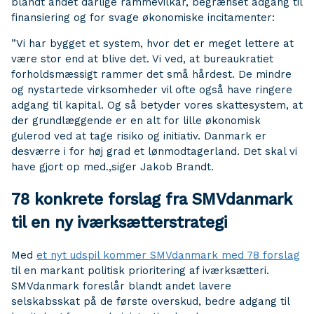
blandt andet dårlige rammevilkår, begrænset adgang til
finansiering og for svage økonomiske incitamenter:
”Vi har bygget et system, hvor det er meget lettere at
være stor end at blive det. Vi ved, at bureaukratiet
forholdsmæssigt rammer det små hårdest. De mindre
og nystartede virksomheder vil ofte også have ringere
adgang til kapital. Og så betyder vores skattesystem, at
der grundlæggende er en alt for lille økonomisk
gulerod ved at tage risiko og initiativ. Danmark er
desværre i for høj grad et lønmodtagerland. Det skal vi
have gjort op med.,siger Jakob Brandt.
78 konkrete forslag fra SMVdanmark
til en ny iværksætterstrategi
Med
et nyt udspil kommer SMVdanmark med 78 forslag
til en markant politisk prioritering af iværksætteri.
SMVdanmark foreslår blandt andet lavere
selskabsskat på de første overskud, bedre adgang til