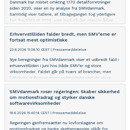
Danmark har mistet omkring 1.170 detailforretninger
siden 2020, viser en ny analyse fra SMVdanmark.
Samtidig viser tallene, at tilbagegangen tog yderligere
fart fra 2023 til 2024, som bød på det største årlige
fald i perioden.
Erhvervstilliden falder bredt, men SMV’erne er
fortsat mest optimistiske
23.6.2026 11:08:10 CEST
|
Pressemeddelelse
Nye beregninger fra SMVdanmark viser et udbredt fald i
erhvervstilliden i juni hos både SMV’er og store
virksomheder. Faldet går på tværs af brancher, men
SMV’erne er fortsat mere optimistiske end de store
virksomheder. Industrien står for det største fald.
SMVdanmark roser regeringen: Skaber sikkerhed
om motionsfradrag og styrker danske
softwarevirksomheder
19.6.2026 15:40:14 CEST
|
Pressemeddelelse
Regeringen genfremsætter nu lovforslagene om
motionsfradrag og bedre skattemæssige vilkår for