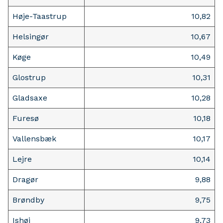
Høje-Taastrup
10,82
Helsingør
10,67
Køge
10,49
Glostrup
10,31
Gladsaxe
10,28
Furesø
10,18
Vallensbæk
10,17
Lejre
10,14
Dragør
9,88
Brøndby
9,75
Ishøj
9,73