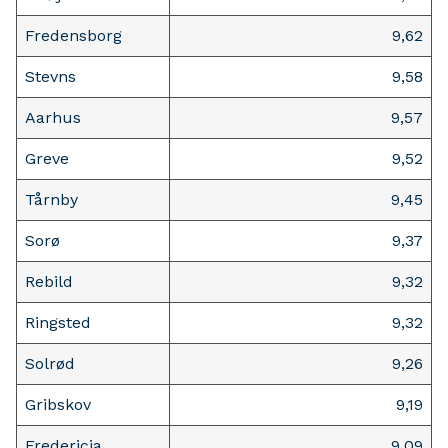
Fredensborg
9,62
Stevns
9,58
Aarhus
9,57
Greve
9,52
Tårnby
9,45
Sorø
9,37
Rebild
9,32
Ringsted
9,32
Solrød
9,26
Gribskov
9,19
Fredericia
9,09