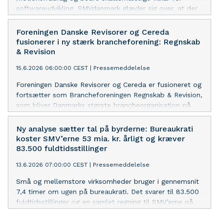
softwareudvikling. SMVdanmark glæder sig over, at der
nu skabes sikkerhed for både danskernes mulighed for
at få fradrag for motion og for danske IT-
Foreningen Danske Revisorer og Cereda
virksomheders konkurrenceevne. Også afskaffelse af
fusionerer i ny stærk brancheforening: Regnskab
bogmoms og kaffeafgift bliver nu effektueret.
& Revision
15.6.2026 06:00:00 CEST
|
Pressemeddelelse
Foreningen Danske Revisorer og Cereda er fusioneret og
fortsætter som Brancheforeningen Regnskab & Revision,
som bliver Danmarks største brancheorganisation på
området målt på antal medlemsvirksomheder. Sammen
med SMVdanmark vil den nye brancheforening styrke
Ny analyse sætter tal på byrderne: Bureaukrati
det politiske arbejde for færre, enklere og mere smidige
koster SMV’erne 53 mia. kr. årligt og kræver
regler på regnskabsområdet.
83.500 fuldtidsstillinger
13.6.2026 07:00:00 CEST
|
Pressemeddelelse
Små og mellemstore virksomheder bruger i gennemsnit
7,4 timer om ugen på bureaukrati. Det svarer til 83.500
fuldtidsstillinger og en samlet regning til SMV’erne på
53 mia. kr. om året. Det viser ny analyse fra