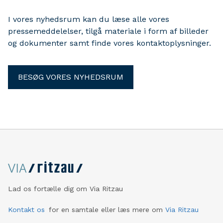
SMVdanmark, der håber på handlekraft fra den ny
regering, som har høje ambitioner om at nedbringe
I vores nyhedsrum kan du læse alle vores
byrderne.
pressemeddelelser, tilgå materiale i form af billeder
og dokumenter samt finde vores kontaktoplysninger.
BESØG VORES NYHEDSRUM
Lad os fortælle dig om Via Ritzau
Kontakt os
for en samtale eller læs mere om
Via Ritzau