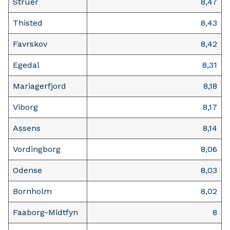
Struer
8,47
Thisted
8,43
Favrskov
8,42
Egedal
8,31
Mariagerfjord
8,18
Viborg
8,17
Assens
8,14
Vordingborg
8,06
Odense
8,03
Bornholm
8,02
Faaborg-Midtfyn
8