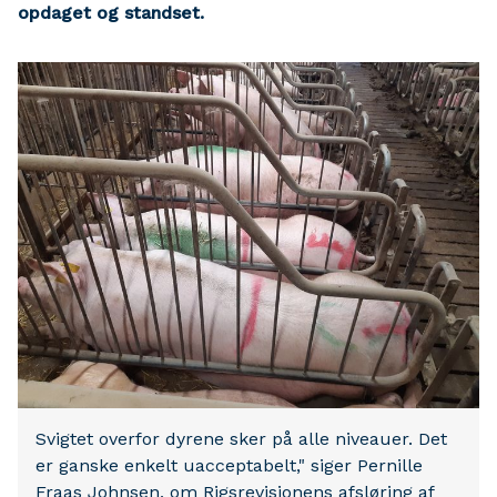
opdaget og standset.
Svigtet overfor dyrene sker på alle niveauer. Det
er ganske enkelt uacceptabelt," siger Pernille
Fraas Johnsen, om Rigsrevisionens afsløring af