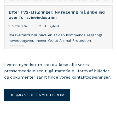
Danmark opfordrer i stedet til at tage på hvalsafari
med fritlevende delfiner.
Efter TV2-afsløringer: Ny regering må gribe ind
over for svineindustrien
13.5.2026 07:00:00 CEST
|
Nyhed
Dyrevelfærd bør blive en af den kommende regerings
hovedopgaver, mener World Animal Protection
Danmark.
I vores nyhedsrum kan du læse alle vores
pressemeddelelser, tilgå materiale i form af billeder
og dokumenter samt finde vores kontaktoplysninger.
BESØG VORES NYHEDSRUM