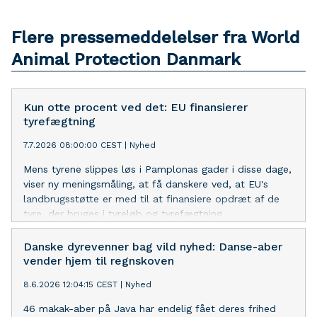
Flere pressemeddelelser fra World
Animal Protection Danmark
Kun otte procent ved det: EU finansierer
tyrefægtning
7.7.2026 08:00:00 CEST
|
Nyhed
Mens tyrene slippes løs i Pamplonas gader i disse dage,
viser ny meningsmåling, at få danskere ved, at EU's
landbrugsstøtte er med til at finansiere opdræt af de
tyre, der bruges i tyreløb og tyrefægtning.
Danske dyrevenner bag vild nyhed: Danse-aber
vender hjem til regnskoven
8.6.2026 12:04:15 CEST
|
Nyhed
46 makak-aber på Java har endelig fået deres frihed