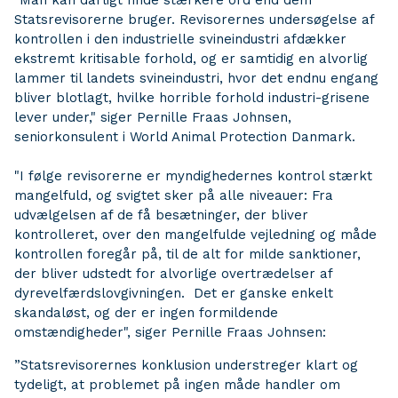
"Man kan dårligt finde stærkere ord end dem
Statsrevisorerne bruger. Revisorernes undersøgelse af
kontrollen i den industrielle svineindustri afdækker
ekstremt kritisable forhold, og er samtidig en alvorlig
lammer til landets svineindustri, hvor det endnu engang
bliver blotlagt, hvilke horrible forhold industri-grisene
lever under," siger Pernille Fraas Johnsen,
seniorkonsulent i World Animal Protection Danmark.
"I følge revisorerne er myndighedernes kontrol stærkt
mangelfuld, og svigtet sker på alle niveauer: Fra
udvælgelsen af de få besætninger, der bliver
kontrolleret, over den mangelfulde vejledning og måde
kontrollen foregår på, til de alt for milde sanktioner,
der bliver udstedt for alvorlige overtrædelser af
dyrevelfærdslovgivningen. Det er ganske enkelt
skandaløst, og der er ingen formildende
omstændigheder", siger Pernille Fraas Johnsen:
”Statsrevisorernes konklusion understreger klart og
tydeligt, at problemet på ingen måde handler om