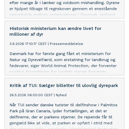
efter mange år i lænker og voldsom mishandling. Dyrene
er hjulpet tilbage til regnskoven gennem et enestående
samarbejde mellem organisationer i Danmark, Holland
og Indonesien. Et globalt samarbejde, hvor mange
hundrede danske dyrevenner har bakket op med direkte
Historisk ministerium kan ændre livet for
støtte, beretter World Animal Protection Danmark.
millioner af dyr
3.6.2026 17:10:17 CEST
|
Pressemeddelelse
Danmark har for første gang fået et ministerium for
Natur og Dyrevelfærd, som erstatning for landbrug og
fødevarer, siger World Animal Protection, der forventer
positive forandringer for landets mange forsømte
industridyr.
Kritik af TUI: Sælger billetter til ulovlig dyrepark
26.5.2026 06:00:00 CEST
|
Nyhed
Når TUI sender danske turister til delfinshow i Palmitos
Park på Gran Canaria, lyder fortællingen, at det er
delfinerne, der er parkens stjerner. De rejsende får til
gengæld ikke at vide, at parken er opført i strid med
den spanske miljø- og planlov. World Animal Protection