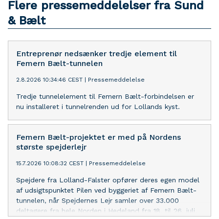
Flere pressemeddelelser fra Sund
& Bælt
Entreprenør nedsænker tredje element til
Femern Bælt-tunnelen
2.8.2026 10:34:46 CEST
|
Pressemeddelelse
Tredje tunnelelement til Femern Bælt-forbindelsen er
nu installeret i tunnelrenden ud for Lollands kyst.
Femern Bælt-projektet er med på Nordens
største spejderlejr
15.7.2026 10:08:32 CEST
|
Pressemeddelelse
Spejdere fra Lolland-Falster opfører deres egen model
af udsigtspunktet Pilen ved byggeriet af Femern Bælt-
tunnelen, når Spejdernes Lejr samler over 33.000
deltagere fra hele Norden i Hedeland fra 18. til 26. juli.