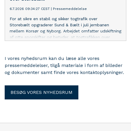
6.7.2026 09:34:27 CEST
|
Pressemeddelelse
For at sikre en stabil og sikker togtrafik over
Storebælt opgraderer Sund & Bælt i juli jernbanen
mellem Korsør og Nyborg. Arbejdet omfatter udskiftning
af otte sporskifter og betyder, at togtrafikken over
Storebælt bliver erstattet af togbusser, mens arbejdet
står på.
I vores nyhedsrum kan du læse alle vores
pressemeddelelser, tilgå materiale i form af billeder
og dokumenter samt finde vores kontaktoplysninger.
BESØG VORES NYHEDSRUM