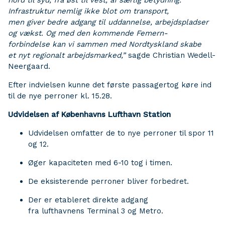
nord til syd, fra øst til vest, af særlig betydning.
Infrastruktur nemlig ikke blot om transport,
men giver bedre adgang til uddannelse, arbejdspladser
og vækst. Og med den kommende Femern-
forbindelse kan vi sammen med Nordtyskland skabe
et nyt regionalt arbejdsmarked,”
sagde Christian Wedell-
Neergaard.
Efter indvielsen kunne det første passagertog køre ind
til de nye perroner kl. 15.28.
Udvidelsen af Københavns Lufthavn Station
Udvidelsen omfatter de to nye perroner til spor 11
og 12.
Øger kapaciteten med 6-10 tog i timen.
De eksisterende perroner bliver forbedret.
Der er etableret direkte adgang
fra lufthavnens Terminal 3 og Metro.