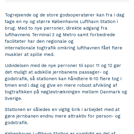
Togrejsende og de store godsoperatører kan fra i dag
tage en ny og større Københavns Lufthavn Station i
brug. Med to nye perroner, direkte adgang fra
lufthavnens Terminal 3 og Metro samt forbedrede
faciliteter har den regionale og
internationale togtrafik omkring lufthavnen fået flere
muskler at spille med.
Udvidelsen med de nye perroner til spor 11 og 12 gør
det muligt at adskille jernbanens passager- og
godstrafik, så stationen kan håndtere 6-10 flere tog i
timen end i dag og give en mere robust afvikling af
togtrafikken på nøglestrækningen mellem Danmark og
Sverige.
Stationen er således en vigtig brik i arbejdet med at
gøre jernbanen endnu mere attraktiv for person- og
godstrafik.
Københavns Lufthavn Station er samtidig en del af