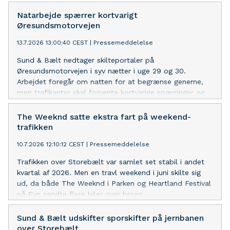
Natarbejde spærrer kortvarigt
Øresundsmotorvejen
13.7.2026 13:00:40 CEST
|
Pressemeddelelse
Sund & Bælt nedtager skilteportaler på
Øresundsmotorvejen i syv nætter i uge 29 og 30.
Arbejdet foregår om natten for at begrænse generne,
men trafikanter skal forvente kortvarige spærringer og
risiko for kø, mens skiltene tages ned.
The Weeknd satte ekstra fart på weekend-
trafikken
10.7.2026 12:10:12 CEST
|
Pressemeddelelse
Trafikken over Storebælt var samlet set stabil i andet
kvartal af 2026. Men en travl weekend i juni skilte sig
ud, da både The Weeknd i Parken og Heartland Festival
på Fyn sendte flere biler over broen.
Sund & Bælt udskifter sporskifter på jernbanen
over Storebælt