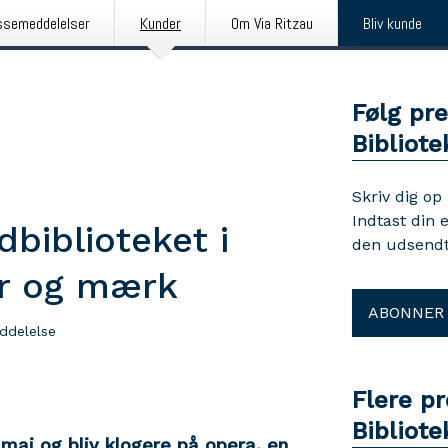
ssemeddelelser
Kunder
Om Via Ritzau
Bliv kunde
Følg pr
Bibliote
Skriv dig op
Indtast din 
biblioteket i
den udsendt
ær og mærk
ABONNER
ddelelse
Flere p
Bibliote
maj og bliv klogere på opera, en