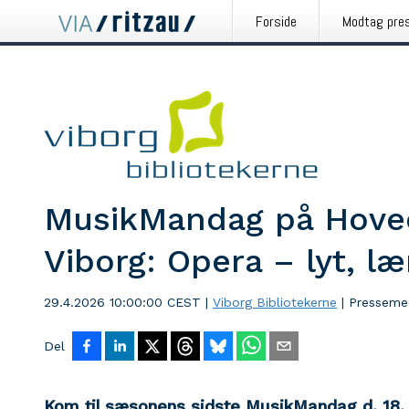
Forside
Modtag pre
MusikMandag på Hoved
Viborg: Opera – lyt, l
29.4.2026 10:00:00 CEST
|
Viborg Bibliotekerne
|
Presseme
Del
Kom til sæsonens sidste MusikMandag d. 18. 