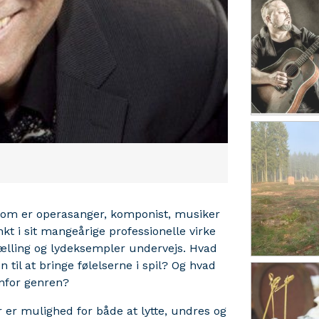
 som er operasanger, komponist, musiker
t i sit mangeårige professionelle virke
ælling og lydeksempler undervejs. Hvad
 til at bringe følelserne i spil? Og hvad
denfor genren?
r er mulighed for både at lytte, undres og