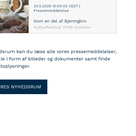
20.5.2026 10:00:00 CEST
|
Pressemeddelelse
Som en del af Bjerringbro
Kulturfestival 2026 inviterer
Bjerringbro Bibliotek til britisk hygge
med te, friske scones og gode bøger
onsdag d. 3. juni samt til højtlæsning
edsrum kan du læse alle vores pressemeddelelser,
og kreativ hygge for familier i
ale i form af billeder og dokumenter samt finde
aktivitetsvognen Trille mandag,
toplysninger.
tirsdag og onsdag
ORES NYHEDSRUM