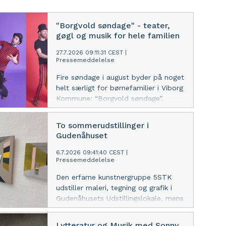
"Borgvold søndage" - teater,
gøgl og musik for hele familien
27.7.2026 09:11:31 CEST
|
Pressemeddelelse
Fire søndage i august byder på noget
helt særligt for børnefamilier i Viborg
Kommune: “Borgvold søndage”.
Viborg Bibliotekerne inviterer jer til at
opleve musik og teater i Borgvolds
To sommerudstillinger i
grønne omgivelser med grin,
Gudenåhuset
overraskelser og skønne rytmer i
højsædet.
6.7.2026 09:41:40 CEST
|
Pressemeddelelse
Den erfarne kunstnergruppe 5STK
udstiller maleri, tegning og grafik i
Gudenåhusets Udstillingslokale, mens
elever fra Bjerringbro Gymnasiums
billedkunsthold viser årets
Lytteratur og Musik med Sonny