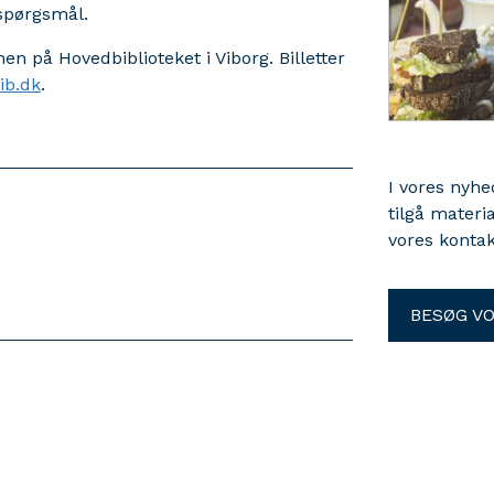
le spørgsmål.
nen på Hovedbiblioteket i Viborg. Billetter
ib.dk
.
I vores nyh
tilgå materi
vores kontak
BESØG V