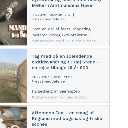
kunstneriske resultater i Viften
Møller i Amtmandens Have
3.6.2026 09:22:08 CEST
|
Pressemeddelelse
Som en del af årets Snapsting
inviterer Viborg Bibliotekerne i
samarbejde med Kulturselskabet
indenfor i Amtmandens Have fredag
d. 19. juni kl. 16.45.
Tag med på en spændende
oldtidsvandring til Høj Stene –
en rejse tilbage til år 600
21.5.2026 10:00:00 CEST
|
Pressemeddelelse
I anledning af Bjerringbro
Kulturfestival har Bjerringbro
Folkeuniversitet arrangeret en
historisk vandring langs Trækstien ved
Afternoon Tea – en smag af
Gudenåen d. 2. juni kl. 19-21
England med bogsnak og friske
scones