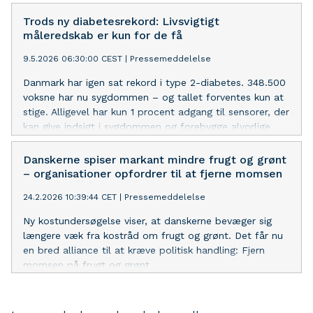
Trods ny diabetesrekord: Livsvigtigt
måleredskab er kun for de få
9.5.2026 06:30:00 CEST
|
Pressemeddelelse
Danmark har igen sat rekord i type 2-diabetes. 348.500
voksne har nu sygdommen – og tallet forventes kun at
stige. Alligevel har kun 1 procent adgang til sensorer, der
kan give indsigt i sygdommen og forebygge alvorlige
følgesygdomme
Danskerne spiser markant mindre frugt og grønt
– organisationer opfordrer til at fjerne momsen
24.2.2026 10:39:44 CET
|
Pressemeddelelse
Ny kostundersøgelse viser, at danskerne bevæger sig
længere væk fra kostråd om frugt og grønt. Det får nu
en bred alliance til at kræve politisk handling: Fjern
momsen på frugt og grønt