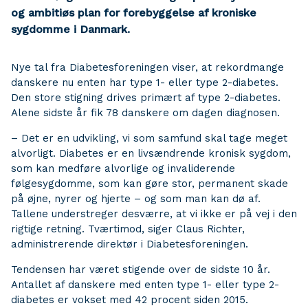
og ambitiøs plan for forebyggelse af kroniske
sygdomme i Danmark.
Nye tal fra Diabetesforeningen viser, at rekordmange
danskere nu enten har type 1- eller type 2-diabetes.
Den store stigning drives primært af type 2-diabetes.
Alene sidste år fik 78 danskere om dagen diagnosen.
– Det er en udvikling, vi som samfund skal tage meget
alvorligt. Diabetes er en livsændrende kronisk sygdom,
som kan medføre alvorlige og invaliderende
følgesygdomme, som kan gøre stor, permanent skade
på øjne, nyrer og hjerte – og som man kan dø af.
Tallene understreger desværre, at vi ikke er på vej i den
rigtige retning. Tværtimod, siger Claus Richter,
administrerende direktør i Diabetesforeningen.
Tendensen har været stigende over de sidste 10 år.
Antallet af danskere med enten type 1- eller type 2-
diabetes er vokset med 42 procent siden 2015.