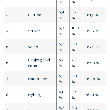
%
%
5,4
8,7
3
Billund
+61,1 %
%
%
6,3
10,0
4
Struer
+58,7 %
%
%
5,7
9,0
5
Vejen
+57,9 %
%
%
Esbjerg inkl.
5,0
7,8
6
+56,0 %
Fanø
%
%
5,7
8,8
7
Haderslev
+54,4 %
%
%
6,1
9,4
8
Nyborg
+54,1 %
%
%
5,2
8,0