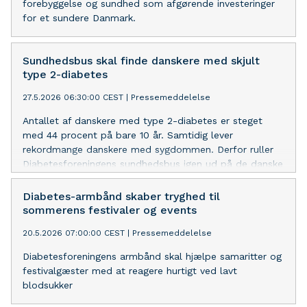
forebyggelse og sundhed som afgørende investeringer
for et sundere Danmark.
Sundhedsbus skal finde danskere med skjult
type 2-diabetes
27.5.2026 06:30:00 CEST
|
Pressemeddelelse
Antallet af danskere med type 2-diabetes er steget
med 44 procent på bare 10 år. Samtidig lever
rekordmange danskere med sygdommen. Derfor ruller
Diabetesforeningens sundhedsbus igen ud på de danske
veje for at tilbyde gratis risikotests for type 2-diabetes
Diabetes-armbånd skaber tryghed til
sommerens festivaler og events
20.5.2026 07:00:00 CEST
|
Pressemeddelelse
Diabetesforeningens armbånd skal hjælpe samaritter og
festivalgæster med at reagere hurtigt ved lavt
blodsukker