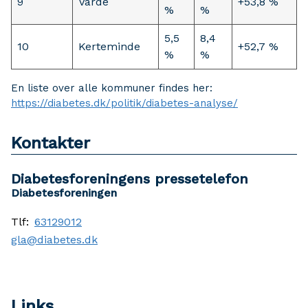
9
Varde
+53,8 %
%
%
5,5
8,4
10
Kerteminde
+52,7 %
%
%
En liste over alle kommuner findes her:
https://diabetes.dk/politik/diabetes-analyse/
Kontakter
Diabetesforeningens pressetelefon
Diabetesforeningen
Tlf:
63129012
gla@diabetes.dk
Links