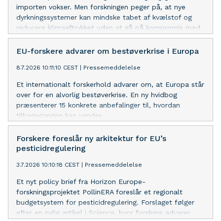
importen vokser. Men forskningen peger på, at nye
dyrkningssystemer kan mindske tabet af kvælstof og
reducere klimaaftrykket uden at gå på kompromis med
høje udbytter. Samtidig kan fremtidens danske frugt og
grønt konkurrere på noget, som importerede varer har
EU-forskere advarer om bestøverkrise i Europa
svært ved at matche: Kvalitet, gennemsigtighed og
8.7.2026 10:11:10 CEST
|
Pressemeddelelse
variation.
Et internationalt forskerhold advarer om, at Europa står
over for en alvorlig bestøverkrise. En ny hvidbog
præsenterer 15 konkrete anbefalinger til, hvordan
tilbagegangen kan vendes.
Forskere foreslår ny arkitektur for EU’s
pesticidregulering
3.7.2026 10:10:18 CEST
|
Pressemeddelelse
Et nyt policy brief fra Horizon Europe-
forskningsprojektet PollinERA foreslår et regionalt
budgetsystem for pesticidregulering. Forslaget følger
efter en nylig artikel i Science, hvor forskere advarer