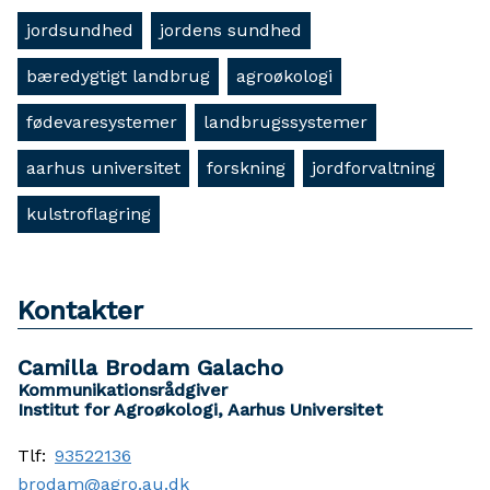
jordsundhed
jordens sundhed
bæredygtigt landbrug
agroøkologi
fødevaresystemer
landbrugssystemer
aarhus universitet
forskning
jordforvaltning
kulstroflagring
Kontakter
Camilla Brodam Galacho
Kommunikationsrådgiver
Institut for Agroøkologi, Aarhus Universitet
Tlf:
93522136
brodam@agro.au.dk