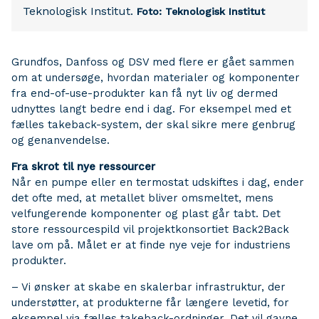
Teknologisk Institut.
Foto: Teknologisk Institut
Grundfos, Danfoss og DSV med flere er gået sammen
om at undersøge, hvordan materialer og komponenter
fra end-of-use-produkter kan få nyt liv og dermed
udnyttes langt bedre end i dag. For eksempel med et
fælles takeback-system, der skal sikre mere genbrug
og genanvendelse.
Fra skrot til nye ressourcer
Når en pumpe eller en termostat udskiftes i dag, ender
det ofte med, at metallet bliver omsmeltet, mens
velfungerende komponenter og plast går tabt. Det
store ressourcespild vil projektkonsortiet Back2Back
lave om på. Målet er at finde nye veje for industriens
produkter.
– Vi ønsker at skabe en skalerbar infrastruktur, der
understøtter, at produkterne får længere levetid, for
eksempel via fælles takeback-ordninger. Det vil gavne