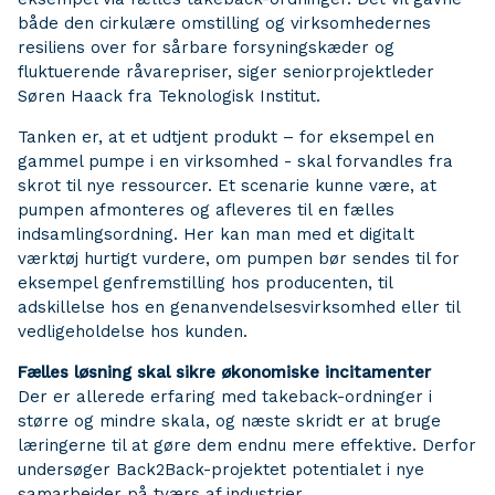
både den cirkulære omstilling og virksomhedernes
resiliens over for sårbare forsyningskæder og
fluktuerende råvarepriser, siger seniorprojektleder
Søren Haack fra Teknologisk Institut.
Tanken er, at et udtjent produkt – for eksempel en
gammel pumpe i en virksomhed - skal forvandles fra
skrot til nye ressourcer. Et scenarie kunne være, at
pumpen afmonteres og afleveres til en fælles
indsamlingsordning. Her kan man med et digitalt
værktøj hurtigt vurdere, om pumpen bør sendes til for
eksempel genfremstilling hos producenten, til
adskillelse hos en genanvendelsesvirksomhed eller til
vedligeholdelse hos kunden.
Fælles løsning skal sikre økonomiske incitamenter
Der er allerede erfaring med takeback-ordninger i
større og mindre skala, og næste skridt er at bruge
læringerne til at gøre dem endnu mere effektive. Derfor
undersøger Back2Back-projektet potentialet i nye
samarbejder på tværs af industrier.