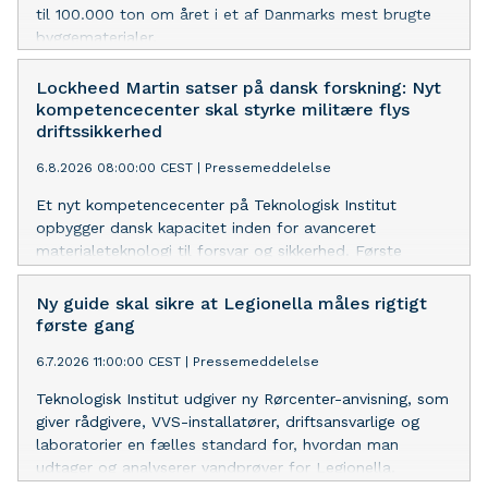
til 100.000 ton om året i et af Danmarks mest brugte
byggematerialer.
Lockheed Martin satser på dansk forskning: Nyt
kompetencecenter skal styrke militære flys
driftssikkerhed
6.8.2026 08:00:00 CEST
|
Pressemeddelelse
Et nyt kompetencecenter på Teknologisk Institut
opbygger dansk kapacitet inden for avanceret
materialeteknologi til forsvar og sikkerhed. Første
konkrete projekt er med Flyvevåbnets C-130J Hercules-
fly, og målet er at forlænge levetiden og få en bedre
Ny guide skal sikre at Legionella måles rigtigt
forståelse af slidrelaterede muligheder. Projektet tager
første gang
udgangspunkt i den dansk-amerikanske modkøbsaftale
6.7.2026 11:00:00 CEST
|
Pressemeddelelse
og skal skabe danske arbejdspladser mod et
internationalt marked.
Teknologisk Institut udgiver ny Rørcenter-anvisning, som
giver rådgivere, VVS-installatører, driftsansvarlige og
laboratorier en fælles standard for, hvordan man
udtager og analyserer vandprøver for Legionella.