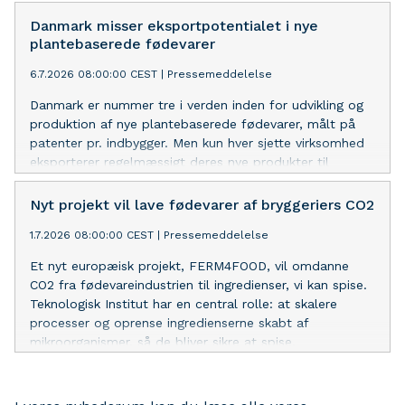
Korrekt måling er forudsætningen for at kunne
bekæmpe bakterien, der kan give den alvorlige
Danmark misser eksportpotentialet i nye
legionærsyge.
plantebaserede fødevarer
6.7.2026 08:00:00 CEST
|
Pressemeddelelse
Danmark er nummer tre i verden inden for udvikling og
produktion af nye plantebaserede fødevarer, målt på
patenter pr. indbygger. Men kun hver sjette virksomhed
eksporterer regelmæssigt deres nye produkter til
udlandet. Ny analyse fra Teknologisk Institut peger på,
at branchens udvikling mod produktion og eksport i
Nyt projekt vil lave fødevarer af bryggeriers CO2
større skala til de europæiske nærmarkeder især skal
1.7.2026 08:00:00 CEST
|
Pressemeddelelse
vindes hos forbrugerne, i detailledet og indenfor
foodservice.
Et nyt europæisk projekt, FERM4FOOD, vil omdanne
CO2 fra fødevareindustrien til ingredienser, vi kan spise.
Teknologisk Institut har en central rolle: at skalere
processer og oprense ingredienserne skabt af
mikroorganismer, så de bliver sikre at spise.