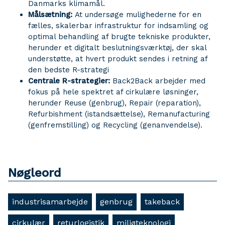
Danmarks klimamål.
Målsætning:
At undersøge mulighederne for en
fælles, skalerbar infrastruktur for indsamling og
optimal behandling af brugte tekniske produkter,
herunder et digitalt beslutningsværktøj, der skal
understøtte, at hvert produkt sendes i retning af
den bedste R-strategi
Centrale R-strategier:
Back2Back arbejder med
fokus på hele spektret af cirkulære løsninger,
herunder Reuse (genbrug), Repair (reparation),
Refurbishment (istandsættelse), Remanufacturing
(genfremstilling) og Recycling (genanvendelse).
Nøgleord
industrisamarbejde
genbrug
takeback
cirkulær
returlogistik
miljøteknologi