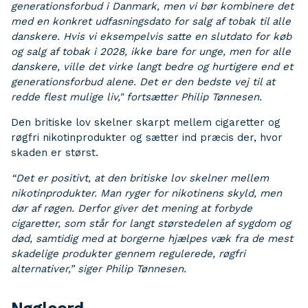
generationsforbud i Danmark, men vi bør kombinere det
med en konkret udfasningsdato for salg af tobak til alle
danskere. Hvis vi eksempelvis satte en slutdato for køb
og salg af tobak i 2028, ikke bare for unge, men for alle
danskere, ville det virke langt bedre og hurtigere end et
generationsforbud alene. Det er den bedste vej til at
redde flest mulige liv," fortsætter Philip Tønnesen.
Den britiske lov skelner skarpt mellem cigaretter og
røgfri nikotinprodukter og sætter ind præcis der, hvor
skaden er størst.
“Det er positivt, at den britiske lov skelner mellem
nikotinprodukter. Man ryger for nikotinens skyld, men
dør af røgen. Derfor giver det mening at forbyde
cigaretter, som står for langt størstedelen af sygdom og
død, samtidig med at borgerne hjælpes væk fra de mest
skadelige produkter gennem regulerede, røgfri
alternativer,” siger Philip Tønnesen.