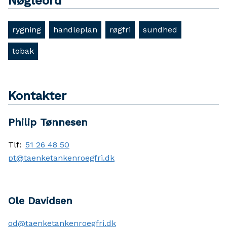
Nøgleord
rygning
handleplan
røgfri
sundhed
tobak
Kontakter
Philip Tønnesen
Tlf:
51 26 48 50
pt@taenketankenroegfri.dk
Ole Davidsen
od@taenketankenroegfri.dk