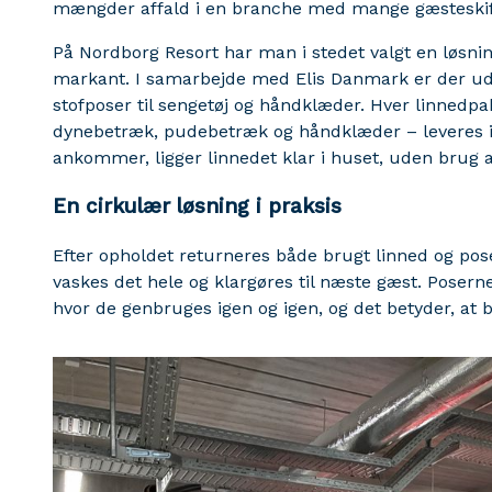
mængder affald i en branche med mange gæsteskif
På Nordborg Resort har man i stedet valgt en løsni
markant. I samarbejde med Elis Danmark er der ud
stofposer til sengetøj og håndklæder. Hver linnedpa
dynebetræk, pudebetræk og håndklæder – leveres 
ankommer, ligger linnedet klar i huset, uden brug af
En cirkulær løsning i praksis
Efter opholdet returneres både brugt linned og pose
vaskes det hele og klargøres til næste gæst. Posern
hvor de genbruges igen og igen, og det betyder, at 