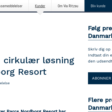
ssemeddelelser
Kunder
Om Via Ritzau
Bliv kunde
Følg pre
Danmar
Skriv dig op
Indtast din 
n cirkulær løsning
den udsendt
org Resort
ABONNER
elelse
Flere pr
Danmar
ter Parcs Nordborg Resort har