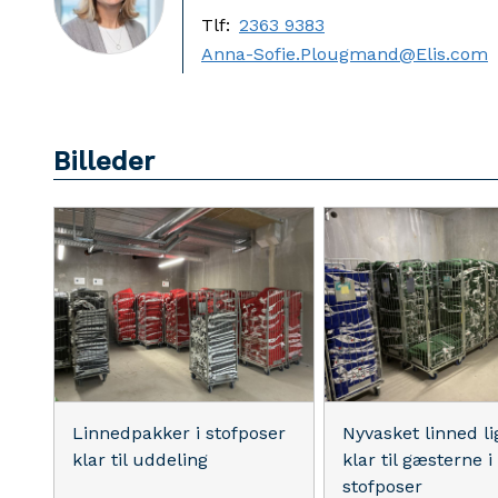
Tlf:
2363 9383
Anna-Sofie.Plougmand@Elis.com
Billeder
Linnedpakker i stofposer
Nyvasket linned li
klar til uddeling
klar til gæsterne i
stofposer