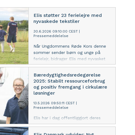
Elis støtter 23 ferielejre med
nyvaskede tekstiler
30.6.2026 09:10:00 CEST
|
Pressemeddelelse
Når Ungdommens Røde Kors denne
sommer sender børn og unge på
ferielejr, bidrager Elis med nyvasket
sengetøj og håndklæder, og hjælper
med at skabe trygge rammer for
Bæredygtighedsredegørelse
fællesskab, oplevelser og minder for
2025: Stabilt ressourceforbrug
livet.
og positiv fremgang i cirkulære
løsninger
13.5.2026 09:50:11 CEST
|
Pressemeddelelse
Elis har i dag offentliggjort deres
bæredygtighedsredegørelse for 2025.
Et år præget af stabil drift og en
Elis Danmark udvider: Nyt