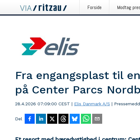
Forside
Modtag pre
Fra engangsplast til e
på Center Parcs Nordb
28.4.2026 07:09:00 CEST
|
Elis Danmark A/S
|
Pressemedd
Del
Et resort med bæredygtighed i centrum: Cen