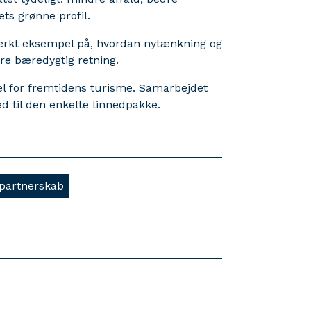
ts grønne profil.
tærkt eksempel på, hvordan nytænkning og
e bæredygtig retning.
l for fremtidens turisme. Samarbejdet
ed til den enkelte linnedpakke.
partnerskab