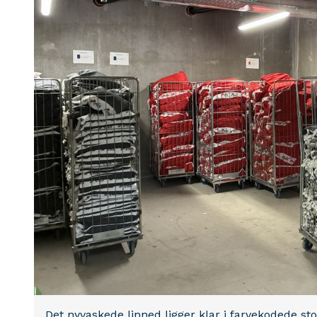
Det nyvaskede linned ligger klar i farvekodede sto