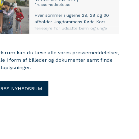
8.7.2025 10:30:55 CEST
|
Pressemeddelelse
Hver sommer i ugerne 28, 29 og 30
afholder Ungdommens Røde Kors
ferielejre for udsatte børn og unge
over hele Danmark, og igen i år
støtter Elis med bl.a. nyvasket
sengetøj og håndklæder. På disse
edsrum kan du læse alle vores pressemeddelelser,
lejre står engagerede frivillige klar til
ale i form af billeder og dokumenter samt finde
at give deltagerne en uforglemmelig
toplysninger.
ferie fyldt med omsorg, sammenhold
og positive oplevelser.
ORES NYHEDSRUM