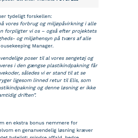
r tydeligt forskellen:
å vores forbrug og miljøpåvirkning i alle
 forpligter vi os – også efter projektets
gheds- og miljøhensyn på tværs af alle
 Housekeeping Manager.
vendelige poser til al vores sengetøj og
everes i den gængse plastikindpakning får
vekoder, således vi er stand til at se
yger ligesom linned retur til Elis, som
astikindpakning og denne løsning er ikke
tidig driften”.
som en ekstra bonus nemmere for
elvom en genanvendelig løsning kræver
atet tydeligt: mindre affald, bedre