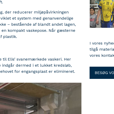
t.
ng, der reducerer miljøpåvirkningen
viklet et system med genanvendelige
kke – bestående af blandt andet lagen,
i en kompakt vaskepose. Når gæsterne
 plastik.
I vores nyh
tilgå materi
vores kontak
 til Elis’ svanemærkede vaskeri. Her
e indgår dermed i et lukket kredsløb,
behovet for engangsplast er elimineret.
BESØG V