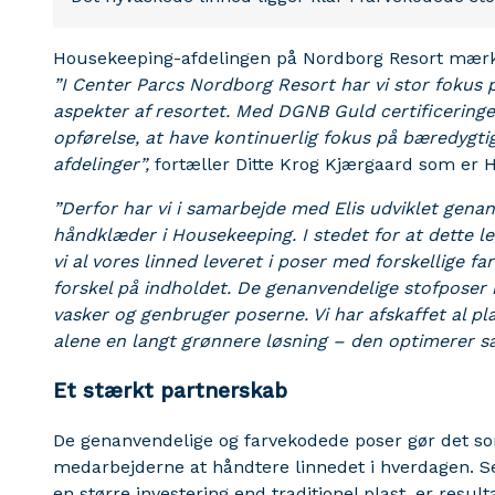
Housekeeping-afdelingen på Nordborg Resort mærke
”I Center Parcs Nordborg Resort har vi stor fokus p
aspekter af resortet. Med DGNB Guld certificeringen
opførelse, at have kontinuerlig fokus på bæredygti
afdelinger”,
fortæller Ditte Krog Kjærgaard som er
”Derfor har vi i samarbejde med Elis udviklet genan
håndklæder i Housekeeping. I stedet for at dette l
vi al vores linned leveret i poser med forskellige far
forskel på indholdet. De genanvendelige stofposer r
vasker og genbruger poserne. Vi har afskaffet al pl
alene en langt grønnere løsning – den optimerer sam
Et stærkt partnerskab
De genanvendelige og farvekodede poser gør det 
medarbejderne at håndtere linnedet i hverdagen. S
en større investering end traditionel plast, er result