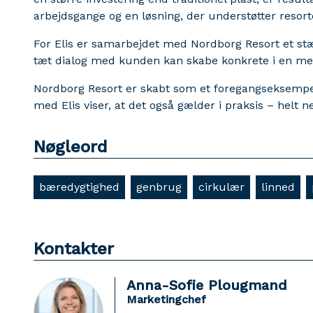
arbejdsgange og en løsning, der understøtter resorte
For Elis er samarbejdet med Nordborg Resort et s
tæt dialog med kunden kan skabe konkrete i en mer
Nordborg Resort er skabt som et foregangseksempe
med Elis viser, at det også gælder i praksis – helt n
Nøgleord
bæredygtighed
genbrug
cirkulær
linned
Kontakter
Anna-Sofie Plougmand
Marketingchef