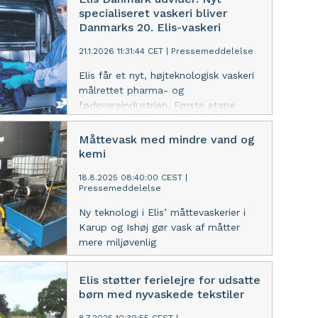
positiv udvikling inden for cirkulære
specialiseret vaskeri bliver
løsninger, hvor samarbejdet med bl.a.
Danmarks 20. Elis-vaskeri
hoteller og kommuner bidrager til
mindre affald, mindre plast og bedre
21.1.2026 11:31:44 CET
|
Pressemeddelelse
udnyttelse af tekstilressourcer.
Elis får et nyt, højteknologisk vaskeri
målrettet pharma- og
fødevareindustrien. Første etape
skaber ca. 130 nye arbejdspladser og
står klar i 2028.
Måttevask med mindre vand og
kemi
18.8.2025 08:40:00 CEST
|
Pressemeddelelse
Ny teknologi i Elis’ måttevaskerier i
Karup og Ishøj gør vask af måtter
mere miljøvenlig
Elis støtter ferielejre for udsatte
børn med nyvaskede tekstiler