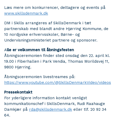
Læs mere om konkurrencer, deltagere og events på
www.skillsdenmark.dk
DM i Skills arrangeres af SkillsDenmark i tæt
partnerskab med blandt andre Hjørring Kommune, de
10 nordjyske erhvervsskoler, Børne- og
Undervisningsministeriet partnere og sponsorer.
A
lle er velkommen til åbningsfesten
Åbningsceremonien finder sted onsdag den 22. april kl.
19.00 i Fiberhallen i Park Vendia, Thomas Morildsvej 11,
9800 Hjørring.
Åbningsceremonien livestreames på:
https://www.youtube.com/@SkillsDenmarkVideo/videos
Pressekontakt
For yderligere information kontakt venligst
kommunikationschef i SkillsDenmark, Rudi Raahauge
Damkjær på
rda@skillsdenmark.dk
eller tlf. 20 92 34
64.