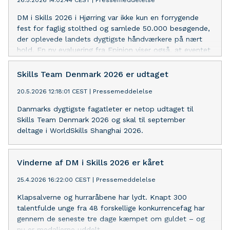
26.5.2026 14:02:44 CEST
|
Pressemeddelelse
DM i Skills 2026 i Hjørring var ikke kun en forrygende
fest for faglig stolthed og samlede 50.000 besøgende,
der oplevede landets dygtigste håndværkere på nært
hold. En ny evaluering fra Epinion viser også, at eventet
gør en reel forskel for de unges syn på
erhvervsuddannelser.
Skills Team Denmark 2026 er udtaget
20.5.2026 12:18:01 CEST
|
Pressemeddelelse
Danmarks dygtigste fagatleter er netop udtaget til
Skills Team Denmark 2026 og skal til september
deltage i WorldSkills Shanghai 2026.
Vinderne af DM i Skills 2026 er kåret
25.4.2026 16:22:00 CEST
|
Pressemeddelelse
Klapsalverne og hurraråbene har lydt. Knapt 300
talentfulde unge fra 48 forskellige konkurrencefag har
gennem de seneste tre dage kæmpet om guldet – og
nu er medaljerne uddelt.