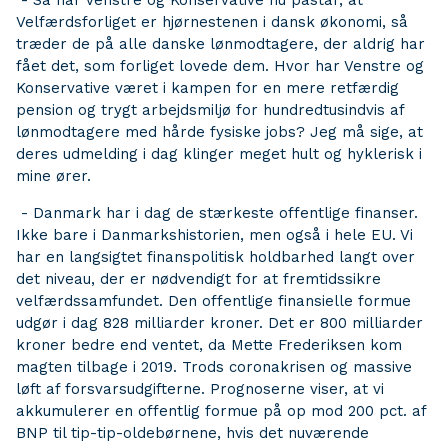
- Så når Venstre og Konservative nu påstår, at
Velfærdsforliget er hjørnestenen i dansk økonomi, så
træder de på alle danske lønmodtagere, der aldrig har
fået det, som forliget lovede dem. Hvor har Venstre og
Konservative været i kampen for en mere retfærdig
pension og trygt arbejdsmiljø for hundredtusindvis af
lønmodtagere med hårde fysiske jobs? Jeg må sige, at
deres udmelding i dag klinger meget hult og hyklerisk i
mine ører.
- Danmark har i dag de stærkeste offentlige finanser.
Ikke bare i Danmarkshistorien, men også i hele EU. Vi
har en langsigtet finanspolitisk holdbarhed langt over
det niveau, der er nødvendigt for at fremtidssikre
velfærdssamfundet. Den offentlige finansielle formue
udgør i dag 828 milliarder kroner. Det er 800 milliarder
kroner bedre end ventet, da Mette Frederiksen kom
magten tilbage i 2019. Trods coronakrisen og massive
løft af forsvarsudgifterne. Prognoserne viser, at vi
akkumulerer en offentlig formue på op mod 200 pct. af
BNP til tip-tip-oldebørnene, hvis det nuværende