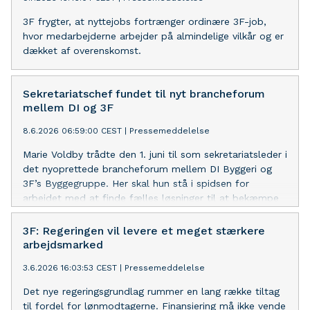
3F frygter, at nyttejobs fortrænger ordinære 3F-job,
hvor medarbejderne arbejder på almindelige vilkår og er
dækket af overenskomst.
Sekretariatschef fundet til nyt brancheforum
mellem DI og 3F
8.6.2026 06:59:00 CEST
|
Pressemeddelelse
Marie Voldby trådte den 1. juni til som sekretariatsleder i
det nyoprettede brancheforum mellem DI Byggeri og
3F’s Byggegruppe. Her skal hun stå i spidsen for
arbejdet med at finde fælles løsninger til at bekæmpe
kriminalitet i byggebranchen.
3F: Regeringen vil levere et meget stærkere
arbejdsmarked
3.6.2026 16:03:53 CEST
|
Pressemeddelelse
Det nye regeringsgrundlag rummer en lang række tiltag
til fordel for lønmodtagerne. Finansiering må ikke vende