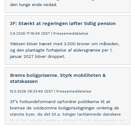
den tunge ende nedad.
3F: Stærkt at regeringen løfter tidlig pension
2.6.2026 17:16:49 CEST
|
Pressemeddelelse
Ydelsen bliver hævet med 3.000 kroner om måneden,
og den planlagte forhøjelse af aldersgrænse per 1.
januar 2027 bliver droppet.
Brems boligpriserne. Styrk mobiliteten &
statskassen
15.5.2026 08:33:49 CEST
|
Pressemeddelelse
3F’s forbundsformand opfordrer politikerne til at
bremse de voldsomme boligprisstigninger omkring de
største byer, da det bl.a. tvinger lavtlønnede danskere
til at bo i stadig længere afstand fra de økonomiske og
jobmæssige vækstcentre. ”Længere transporttid og
større transportomkostninger til jobbet og en dårligere