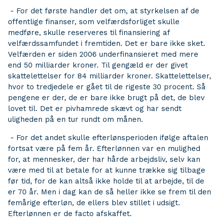
- For det første handler det om, at styrkelsen af de
offentlige finanser, som velfærdsforliget skulle
medføre, skulle reserveres til finansiering af
velfærdssamfundet i fremtiden. Det er bare ikke sket.
Velfærden er siden 2006 underfinansieret med mere
end 50 milliarder kroner. Til gengæld er der givet
skattelettelser for 84 milliarder kroner. Skattelettelser,
hvor to tredjedele er gået til de rigeste 30 procent. Så
pengene er der, de er bare ikke brugt på det, de blev
lovet til. Det er pivhamrede skævt og har sendt
uligheden på en tur rundt om månen.
- For det andet skulle efterlønsperioden ifølge aftalen
fortsat være på fem år. Efterlønnen var en mulighed
for, at mennesker, der har hårde arbejdsliv, selv kan
være med til at betale for at kunne trække sig tilbage
før tid, for de kan altså ikke holde til at arbejde, til de
er 70 år. Men i dag kan de så heller ikke se frem til den
femårige efterløn, de ellers blev stillet i udsigt.
Efterlønnen er de facto afskaffet.