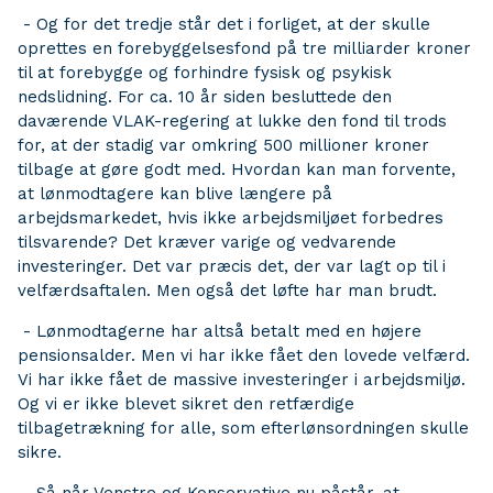
- Og for det tredje står det i forliget, at der skulle
oprettes en forebyggelsesfond på tre milliarder kroner
til at forebygge og forhindre fysisk og psykisk
nedslidning. For ca. 10 år siden besluttede den
daværende VLAK-regering at lukke den fond til trods
for, at der stadig var omkring 500 millioner kroner
tilbage at gøre godt med. Hvordan kan man forvente,
at lønmodtagere kan blive længere på
arbejdsmarkedet, hvis ikke arbejdsmiljøet forbedres
tilsvarende? Det kræver varige og vedvarende
investeringer. Det var præcis det, der var lagt op til i
velfærdsaftalen. Men også det løfte har man brudt.
- Lønmodtagerne har altså betalt med en højere
pensionsalder. Men vi har ikke fået den lovede velfærd.
Vi har ikke fået de massive investeringer i arbejdsmiljø.
Og vi er ikke blevet sikret den retfærdige
tilbagetrækning for alle, som efterlønsordningen skulle
sikre.