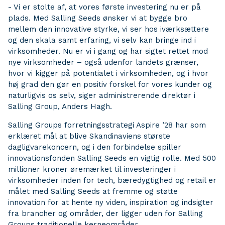
- Vi er stolte af, at vores første investering nu er på
plads. Med Salling Seeds ønsker vi at bygge bro
mellem den innovative styrke, vi ser hos iværksættere
og den skala samt erfaring, vi selv kan bringe ind i
virksomheder. Nu er vi i gang og har sigtet rettet mod
nye virksomheder – også udenfor landets grænser,
hvor vi kigger på potentialet i virksomheden, og i hvor
høj grad den gør en positiv forskel for vores kunder og
naturligvis os selv, siger administrerende direktør i
Salling Group, Anders Hagh.
Salling Groups forretningsstrategi Aspire ’28 har som
erklæret mål at blive Skandinaviens største
dagligvarekoncern, og i den forbindelse spiller
innovationsfonden Salling Seeds en vigtig rolle. Med 500
millioner kroner øremærket til investeringer i
virksomheder inden for tech, bæredygtighed og retail er
målet med Salling Seeds at fremme og støtte
innovation for at hente ny viden, inspiration og indsigter
fra brancher og områder, der ligger uden for Salling
Groups traditionelle kerneområder.