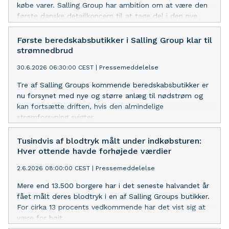
købe varer. Salling Group har ambition om at være den
første danske detailkoncern til at tage del i den nye
satsning på ‘agentic commerce’ i samarbejde med
Googles AI univers, Gemini.
Første beredskabsbutikker i Salling Group klar til
strømnedbrud
30.6.2026 06:30:00 CEST
|
Pressemeddelelse
Tre af Salling Groups kommende beredskabsbutikker er
nu forsynet med nye og større anlæg til nødstrøm og
kan fortsætte driften, hvis den almindelige
strømforsyning svigter.
Tusindvis af blodtryk målt under indkøbsturen:
Hver ottende havde forhøjede værdier
2.6.2026 08:00:00 CEST
|
Pressemeddelelse
Mere end 13.500 borgere har i det seneste halvandet år
fået målt deres blodtryk i en af Salling Groups butikker.
For cirka 13 procents vedkommende har det vist sig at
være for højt.