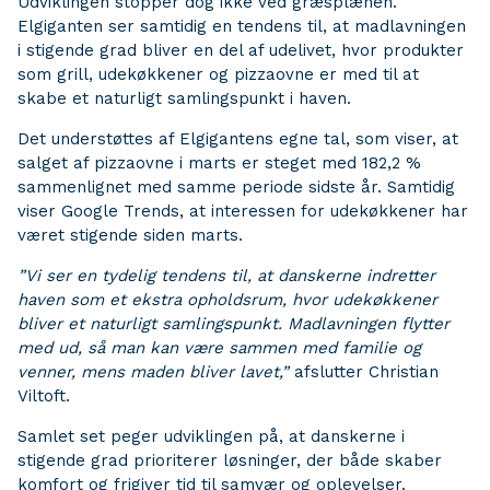
Udviklingen stopper dog ikke ved græsplænen.
Elgiganten ser samtidig en tendens til, at madlavningen
i stigende grad bliver en del af udelivet, hvor produkter
som grill, udekøkkener og pizzaovne er med til at
skabe et naturligt samlingspunkt i haven.
Det understøttes af Elgigantens egne tal, som viser, at
salget af pizzaovne i marts er steget med 182,2 %
sammenlignet med samme periode sidste år. Samtidig
viser Google Trends, at interessen for udekøkkener har
været stigende siden marts.
”Vi ser en tydelig tendens til, at danskerne indretter
haven som et ekstra opholdsrum, hvor udekøkkener
bliver et naturligt samlingspunkt. Madlavningen flytter
med ud, så man kan være sammen med familie og
venner, mens maden bliver lavet,”
afslutter Christian
Viltoft.
Samlet set peger udviklingen på, at danskerne i
stigende grad prioriterer løsninger, der både skaber
komfort og frigiver tid til samvær og oplevelser.