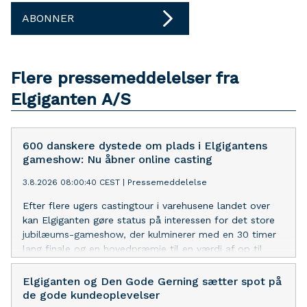
ABONNER
Flere pressemeddelelser fra
Elgiganten A/S
600 danskere dystede om plads i Elgigantens
gameshow: Nu åbner online casting
3.8.2026 08:00:40 CEST
|
Pressemeddelelse
Efter flere ugers castingtour i varehusene landet over
kan Elgiganten gøre status på interessen for det store
jubilæums-gameshow, der kulminerer med en 30 timer
lang finale og en hovedpræmie til en værdi af op til
500.000 kroner.
Elgiganten og Den Gode Gerning sætter spot på
de gode kundeoplevelser