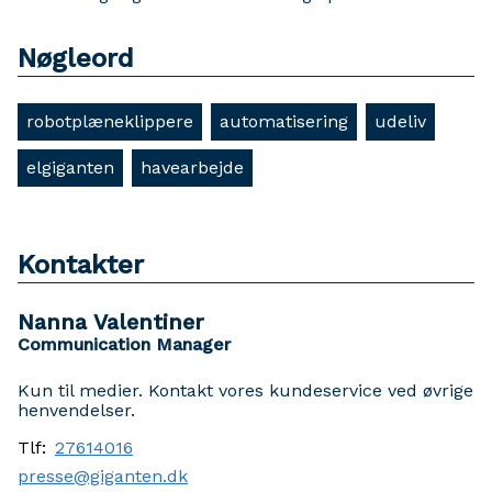
Nøgleord
robotplæneklippere
automatisering
udeliv
elgiganten
havearbejde
Kontakter
Nanna Valentiner
Communication Manager
Kun til medier. Kontakt vores kundeservice ved øvrige
henvendelser.
Tlf:
27614016
presse@giganten.dk