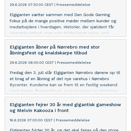
29.6.2026 07:30:00 CEST
|
Pressemeddelelse
Elgiganten sætter sammen med Den Gode Gerning
fokus på de mange positive møder mellem kunder og
medarbejdere i hverdagen. Historier, der sjældent får
opmærksomhed, men som fylder langt mere, end
mange tror.
Elgiganten åbner på Nørrebro med stor
åbningsfest og knaldskarpe tilbud
29.6.2026 06:00:00 CEST
|
Pressemeddelelse
Fredag den 3. juli slår Elgiganten Nørrebro dørene op til
et brag af en åbning af det nye varehus i Nørrebro
Bycenter. Kunderne kan se frem til en festlig weekend
med stærke åbningstilbud, god stemning og aktiviteter.
Elgiganten fejrer 30 år med gigantisk gameshow
og Melvin Kakooza i front
16.6.2026 07:00:00 CEST
|
Pressemeddelelse
Elgiganten fylder 30 år, og det skal fejres på den store