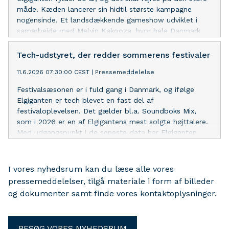
måde. Kæden lancerer sin hidtil største kampagne
nogensinde. Et landsdækkende gameshow udviklet i
samarbejde med Melvin Kakooza, hvor hele Danmark
inviteres med til festen.
Tech-udstyret, der redder sommerens festivaler
11.6.2026 07:30:00 CEST
|
Pressemeddelelse
Festivalsæsonen er i fuld gang i Danmark, og ifølge
Elgiganten er tech blevet en fast del af
festivaloplevelsen. Det gælder bl.a. Soundboks Mix,
som i 2026 er en af Elgigantens mest solgte højttalere.
Med udgangspunkt i de seneste data har Elgiganten
samlet en række af sommerens must-haves, der hitter
blandt festivalgæster.
I vores nyhedsrum kan du læse alle vores
pressemeddelelser, tilgå materiale i form af billeder
og dokumenter samt finde vores kontaktoplysninger.
BESØG VORES NYHEDSRUM